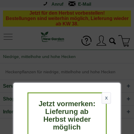
Anruf
Jetzt für den Herbst vorbestellen!
Bestellungen sind weiterhin möglich, Lieferung wieder
ab KW 38.
Niedrige, mittelhohe und hohe Hecken
Heckenpflanzen für niedrige, mittelhohe und hohe Hecken
Service Hotline
X
Shop Service
Jetzt vormerken:
Lieferung ab
Informationen
Herbst wieder
möglich