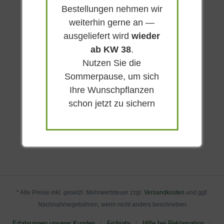
Bestellungen nehmen wir
weiterhin gerne an —
ausgeliefert wird
wieder
ab KW 38
.
Nutzen Sie die
Sommerpause, um sich
Ihre Wunschpflanzen
schon jetzt zu sichern
* Alle Preise inkl. gesetzl. Mehrwertsteuer zzgl.
Versandkosten
und ggf.
Nachnahmegebühren, wenn nicht anders beschrieben
Erfahrungen unserer Kunden
Frühjahr
Hilfe bei Reklamation