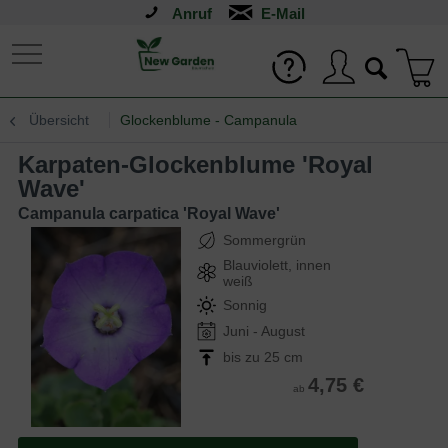
Anruf
Übersicht
Glockenblume - Campanula
Karpaten-Glockenblume 'Royal
Wave'
Campanula carpatica 'Royal Wave'
Sommergrün
Blauviolett, innen
weiß
Sonnig
Juni - August
bis zu 25 cm
4,75 €
ab