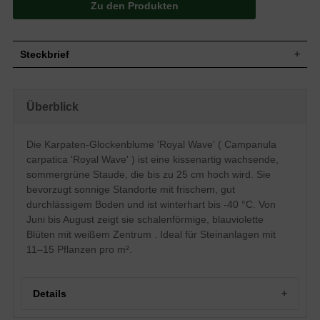
Zu den Produkten
Steckbrief
Wuchs
Kissenartig, polsterbildend
Wuchshöhe
bis zu 25 cm
Überblick
Sommergrün, hellgrüne Blattfarbe,
Blatt
eiförmig
Die Karpaten-Glockenblume 'Royal Wave' ( Campanula
Frucht
Kapsel
carpatica 'Royal Wave' ) ist eine kissenartig wachsende,
Einfache, blauviolette innen weiße meist
Blüte
einblütige Blütenstände, schalenförmig
sommergrüne Staude, die bis zu 25 cm hoch wird. Sie
Blütezeit
Juni - August
bevorzugt sonnige Standorte mit frischem, gut
durchlässigem Boden und ist winterhart bis -40 °C. Von
Wurzeln
-
Juni bis August zeigt sie schalenförmige, blauviolette
Boden
Frisch, gut durchlässig, neutral
Blüten mit weißem Zentrum . Ideal für Steinanlagen mit
Standort
Sonnig
11–15 Pflanzen pro m².
Pflanzen pro
11 bis 15
m²
Die Campanula carpatica 'Royal Wave'
(Karpaten-Glockenblume) beeindruckt
Details
den Betrachter mit tollen blauvioletten
Blüten, die nach innen hin in ein schönes