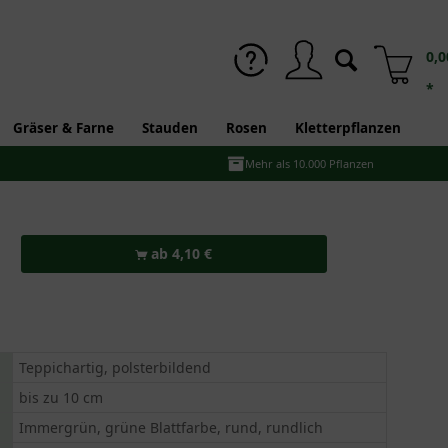
0,0
*
Gräser & Farne
Stauden
Rosen
Kletterpflanzen
Mehr als 10.000 Pflanzen
ab 4,10 €
Teppichartig, polsterbildend
bis zu 10 cm
Immergrün, grüne Blattfarbe, rund, rundlich