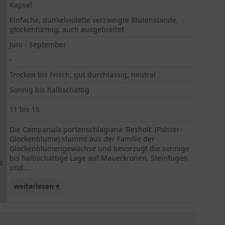
Kapsel
Einfache, dunkelviolette verzweigte Blütenstände,
glockenförmig, auch ausgebreitet
Juni - September
-
Trocken bis Frisch, gut durchlässig, neutral
Sonnig bis halbschattig
11 bis 15
Die Campanula portenschlagiana 'Resholt' (Polster-
Glockenblume) stammt aus der Familie der
Glockenblumengewächse und bevorzugt die sonnige
bis halbschattige Lage auf Mauerkronen, Steinfugen
:
und...
weiterlesen ▾
Steinanlagen. Hier entfaltet die Campanula
portenschlagiana 'Resholt' ihre äußerst dekorative