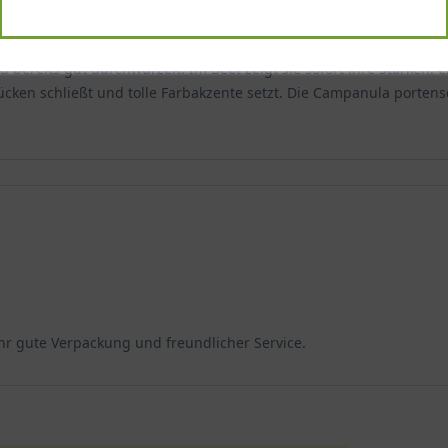
ten etabliert und begeistert mit ihrem kompakten, flächendecken
d bereits gut durchwurzelt. Im Beet zeigt sie sofort ihre Stärken:
cken schließt und tolle Farbakzente setzt. Die Campanula portensc
ldend und erreicht eine Höhe von etwa 10 bis 15 Zentimetern. Sie b
breitung erfolgt über kurze Ausläufer, die sich schnell und leicht
zung von 11 bis 15 Stück pro Quadratmeter und einem Abstand von 2
n kroatischen Dinariden beheimatet, wo sie an sonnigen, felsigen
der Winterhärtezone Z4 zugeordnet und übersteht Temperaturen bis
ze ist nicht giftig, aber nicht zum Verzehr geeignet.
hr gute Verpackung und freundlicher Service.
 Ansprüche, gedeiht aber am besten an einem sonnigen bis halbscha
nmauern macht.