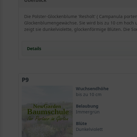
Überblick
Die Polster-Glockenblume 'Resholt' ( Campanula porten
Glockenblumengewächse. Sie wird bis zu 10 cm hoch u
zeigt sie dunkelviolette, glockenförmige Blüten. Die S
Details
Portrait der Polster-Glockenblume 'Resholt'
Wuchs und Eigenschaften
P9
Herkunft und Winterhärte
Standort und Boden
Wuchsendhöhe
Ideale Standortbedingungen für Campanula portensc
bis zu 10 cm
Bodenbeschaffenheit und Vorbereitung
Belaubung
Blüte und Blattwerk der Polster-Glockenblume 'Resho
Immergrün
Dunkelviolette Blütenpracht
Blüte
Immergrünes Laub und Textur
Dunkelviolett
Verwendung im Garten