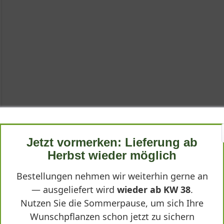
olt'
schlagiana 'Resholt'
lt'
Jetzt vormerken: Lieferung ab
ula portenschlagiana 'Resholt' – ist eine besonders wertvolle und
Herbst wieder möglich
 und einem intensiven Dunkelviolett, das im Garten weithin leucht
ula portenschlagiana 'Resholt'"
gsmöglichkeiten dieser robusten Staude.
Bestellungen nehmen wir weiterhin gerne an
— ausgeliefert wird
wieder ab KW 38
.
Nutzen Sie die Sommerpause, um sich Ihre
der Familie der Glockenblumengewächse und ist in den Bergregione
Wunschpflanzen schon jetzt zu sichern