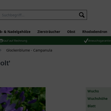
b- & Nadelgehölze
Ziersträucher
Obst
Rhododendron
Kauf auf Rechnung
Anwuchsgarantie
Glockenblume - Campanula
olt'
Wuchs
Wuchshöhe
Blatt