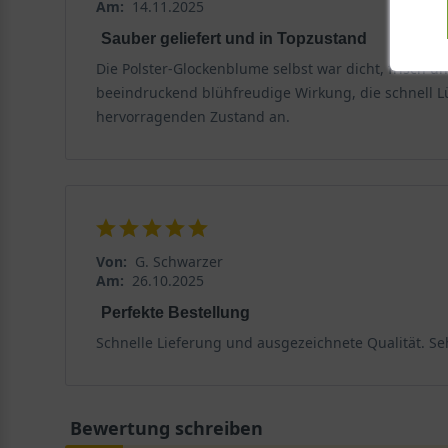
wertvollsten Polster-Glockenblumen für den Steingar
Am:
14.11.2025
Sauber geliefert und in Topzustand
Wuchs und Eigenschaften
Die Polster-Glockenblume selbst war dicht, frisch un
beeindruckend blühfreudige Wirkung, die schnell Lü
Die Sorte 'Resholt' wächst teppichartig und polsterbi
hervorragenden Zustand an.
Blättern, die auch im Winter das Beet beleben. Die Aus
erobern kann, ohne lästig zu werden. Mit einer Pflan
ein geschlossener Teppich.
Herkunft und Winterhärte
Die Wildform der Campanula portenschlagiana ist in de
Von:
G. Schwarzer
außergewöhnliche Robustheit. Die Sorte 'Resholt' ist 
Am:
26.10.2025
rauen Lagen Deutschlands absolut winterhart. Die Pflan
Perfekte Bestellung
Schnelle Lieferung und ausgezeichnete Qualität. Se
Standort und Boden
Die Polster-Glockenblume 'Resholt' stellt keine hohen
zu einer idealen Pflanze für Steinanlagen und Trocke
Bewertung schreiben