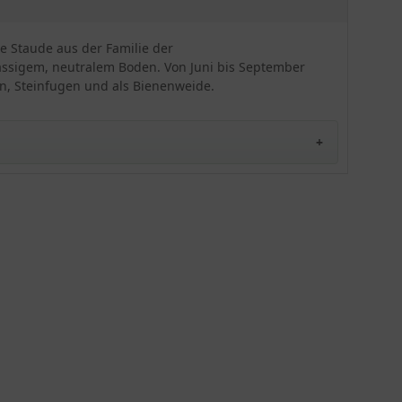
Wirkung und übersteht im Winter Temperaturen
von bis zu -34,4 °C ohne Schwierigkeiten. Ob in
der Einzelstellung oder in kleinen Tuffs von 1-3
e Staude aus der Familie der
(oder bis 5) oder in kleinen Tuffs von 3-5 (oder bis
ässigem, neutralem Boden. Von Juni bis September
10) und mit 11 - 15 Pflanzen auf den
nen, Steinfugen und als Bienenweide.
Quadratmeter im Abstand von 20 - 30 cm, die
Polster-Glockenblume begeistert mit ihrem
dunkelvioletten Blütenschmuck in jeder Position.
Die Campanula portenschlagiana 'Resholt' kann
auch als Bienenweide eingesetzt werden und ist
eine wunderbare Alternative zur Grabgestaltung.
Nehmen Sie einen Rückschnitt vor der Samenreife
vor, um eine Selbstaussaat zu vermeiden.