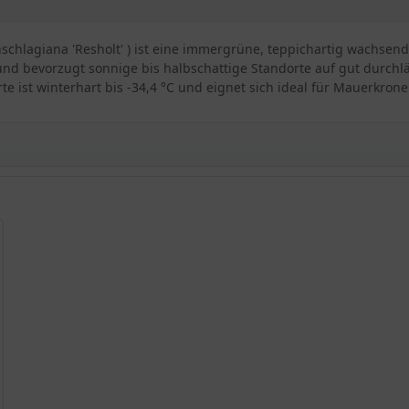
schlagiana 'Resholt' ) ist eine immergrüne, teppichartig wachsend
nd bevorzugt sonnige bis halbschattige Standorte auf gut durchl
orte ist winterhart bis -34,4 °C und eignet sich ideal für Mauerkro
hlagiana 'Resholt'
lt'