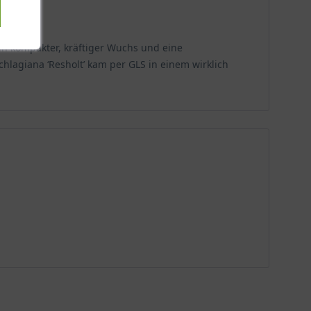
den Wuchs und den üppigen Blüten.
 ein kompakter, kräftiger Wuchs und eine
hlagiana ‘Resholt’ kam per GLS in einem wirklich
ildet dichte, immergrüne Kissen aus kleinen, runden
 eindämmen lassen, sodass die Pflanze gezielt Flächen
0 bis 30 Zentimetern entsteht innerhalb kurzer Zeit
 Hängen wächst. Diese Herkunft verleiht ihr eine
 zu -34,4 °C ohne Schaden. Damit ist sie auch in den
ttigen Platz. Sie ist anspruchslos und robust, was sie