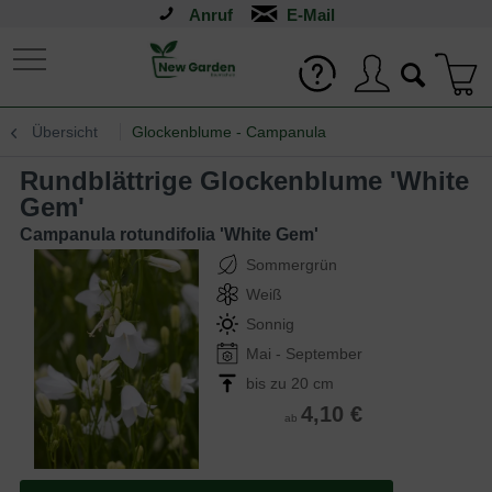
Anruf
Übersicht
Glockenblume - Campanula
Rundblättrige Glockenblume 'White
Gem'
Campanula rotundifolia 'White Gem'
Sommergrün
Weiß
Sonnig
Mai - September
bis zu 20 cm
4,10 €
ab