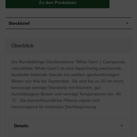
Zu den Produkten
Steckbrief
Teppichartig, bodendeckend, Ausläufer
Wuchs
bildend bis wuchernd
Überblick
Wuchshöhe
bis zu 20 cm
Sommergrün, grüne Blattfarbe, rund,
Blatt
rundlich
Die Rundblättrige Glockenblume 'White Gem' ( Campanula
Frucht
Kapsel
rotundifolia 'White Gem') ist eine teppichartig wachsende,
Einfache, weiße rispenartige
Ausläufer bildende Staude mit weißen, glockenförmigen
Blüte
Blütenstände, glockenförmig, auch
Blüten von Mai bis September. Sie wird bis zu 20 cm hoch,
ausgebreitet
bevorzugt sonnige Standorte mit frischem, gut
Blütezeit
Mai - September
durchlässigem Boden und verträgt Temperaturen bis -40
Wurzeln
Rhizome
°C . Die bienenfreundliche Pflanze eignet sich
Boden
Frisch, gut durchlässig, neutral
hervorragend für extensive Dachbegrünung.
Standort
Sonnig
Pflanzen pro
11 bis 15
m²
Details
Die Campanula rotundifolia 'White Gem'
(Rundblättrige Glockenblume) wächst