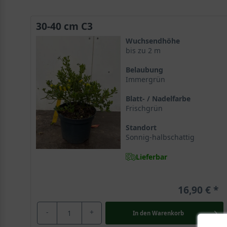
30-40 cm C3
Wuchsendhöhe
bis zu 2 m
Belaubung
Immergrün
Blatt- / Nadelfarbe
Frischgrün
Standort
Sonnig-halbschattig
Lieferbar
16,90 €
-
+
In den
Warenkorb