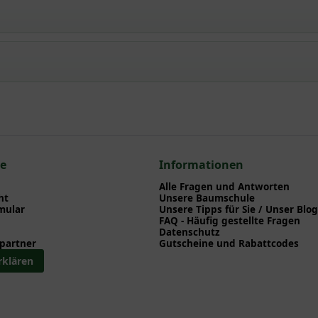
 / Säckelblume 'Blue Mound'
npflanzen einen optimalen Start am neuen Standort geben. Auf der
en zu Pflanzzeitpunkt, Pflege, Bewässerung etc. finden können. Al
nd herunterladen können.
n zum hier gezeigten Artikel Ceanothus 'Concha' / Säckelblume 'Co
othus
ce
Informationen
blüher
Alle Fragen und Antworten
hus
ht
Unsere Baumschule
mular
Unsere Tipps für Sie / Unser Blog
FAQ - Häufig gestellte Fragen
Datenschutz
partner
Gutscheine und Rabattcodes
rklären