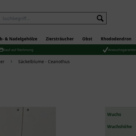
b- & Nadelgehölze
Ziersträucher
Obst
Rhododendron
Kauf auf Rechnung
Anwuchsgarantie
er
Säckelblume - Ceanothus
Wuchs
Wuchshöhe