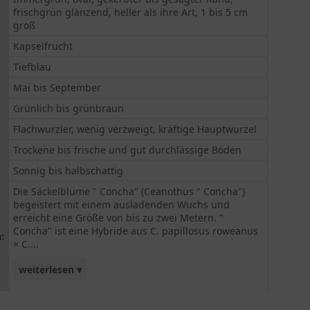
frischgrün glänzend, heller als ihre Art, 1 bis 5 cm
groß
Kapselfrucht
Tiefblau
Mai bis September
Grünlich bis grünbraun
Flachwurzler, wenig verzweigt, kräftige Hauptwurzel
Trockene bis frische und gut durchlässige Böden
Sonnig bis halbschattig
Die Säckelblume " Concha" (Ceanothus " Concha")
begeistert mit einem ausladenden Wuchs und
erreicht eine Größe von bis zu zwei Metern. "
Concha" ist eine Hybride aus C. papillosus roweanus
:
× C....
weiterlesen ▾
impressus und schmückt sich mit tiefblauen