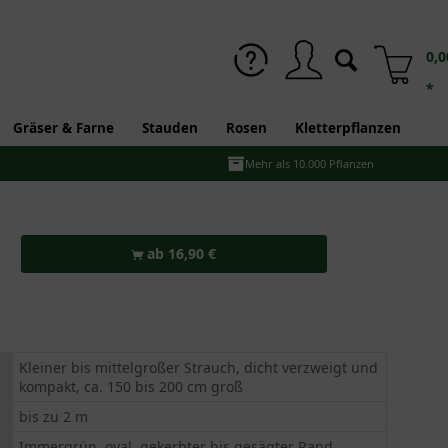
0,0
*
Gräser & Farne
Stauden
Rosen
Kletterpflanzen
Mehr als 10.000 Pflanzen
ab 16,90 €
Kleiner bis mittelgroßer Strauch, dicht verzweigt und
kompakt, ca. 150 bis 200 cm groß
bis zu 2 m
Immergrün, oval, gekerbter bis gesägter Rand,