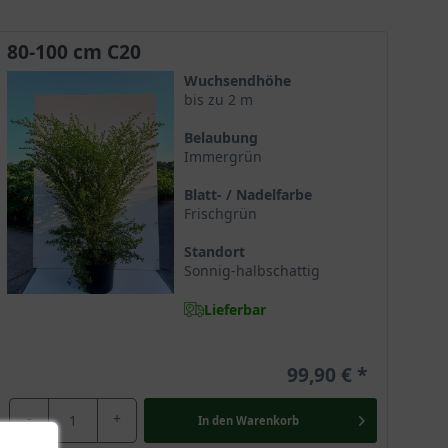
Blüten. Ein weiterer Unterschied zu anderen
Ceanothus-Sorten ist das Laub, das heller ist.
Hervorzuheben ist zudem die Winterhärte der
80-100 cm C20
Säckelblume " Concha". Eine frostfreie
Wuchsendhöhe
Überwinterung ist für die Säckelblume 'Concha'
bis zu 2 m
ratsam. Die Pflanze kann nur sehr kurzfristig eine
Minus Temparatur bis etwa -5 -8 Grad vertragen.
Belaubung
Eine Überwinterung an einem hellen Standort bei
Immergrün
+ 10 Grad bis 12 Grad ist für das Winterquatier
optimal. Sie werden die Säckelblume " Concha"
Blatt- / Nadelfarbe
lieben, genau wie die Hummeln, Schmetterlinge
Frischgrün
und Bienen, die von ihr magisch angezogen
werden.
Standort
Sonnig-halbschattig
Lieferbar
99,90 €
-
+
In den
Warenkorb