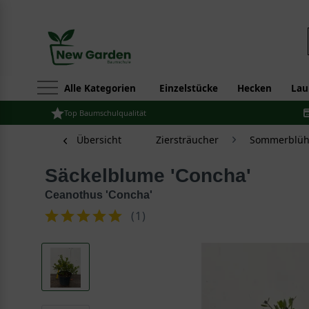
Alle Kategorien
Einzelstücke
Hecken
Lau
Top Baumschulqualität
Übersicht
Ziersträucher
Sommerblüh
Säckelblume 'Concha'
Ceanothus 'Concha'
(
1
)