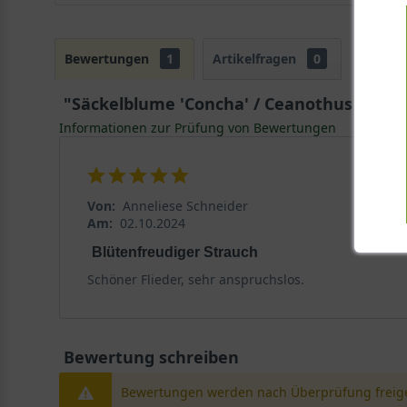
Bewertungen
1
Artikelfragen
0
"Säckelblume 'Concha' / Ceanothus 'Conc
Informationen zur Prüfung von Bewertungen
Von:
Anneliese Schneider
Am:
02.10.2024
Blütenfreudiger Strauch
Schöner Flieder, sehr anspruchslos.
Bewertung schreiben
Bewertungen werden nach Überprüfung freige