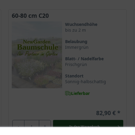
60-80 cm C20
Wuchsendhöhe
bis zu 2 m
Belaubung
Immergrün
Blatt- / Nadelfarbe
Frischgrün
Standort
Sonnig-halbschattig
Lieferbar
82,90 €
-
+
In den
Warenkorb