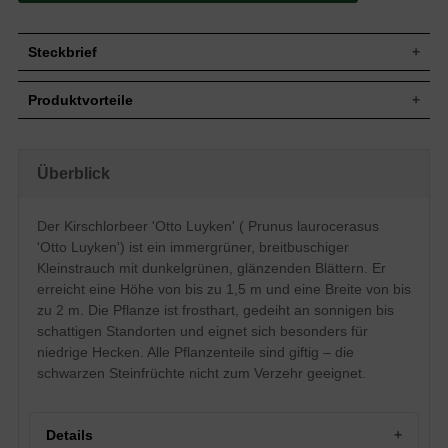
Steckbrief
Jährl.
15 bis 20 cm
Produktvorteile
Zuwachs
Wuchshöhe
Bis zu 1,5 m
frosthart und gut windfest
Wuchsbreite
Bis zu 2 m
sehr dichte, kompakte Hecke
gut schnittverträglich
Breitbuschig und dicht verzweigt,
Überblick
Wuchsform
robustes Gehölz
gedrungen
anspruchslos (Boden)
Immergrün, schmal, zugespitzt,
optimal niedrige Hecken bis 150 cm
Blatt
Der Kirschlorbeer 'Otto Luyken' ( Prunus laurocerasus
dunkelgrün, glänzend
pflegeleichte Möglichkeit der Flächenbegrünung
'Otto Luyken') ist ein immergrüner, breitbuschiger
verträgt keine Staunässe
Tiefschwarze erbsengroße Steinfrüchte,
Frucht
geringer Jahreszuwachs
nicht zum Verzehr geeignet
Kleinstrauch mit dunkelgrünen, glänzenden Blättern. Er
erreicht eine Höhe von bis zu 1,5 m und eine Breite von bis
Blüte
Weiß, in Trauben angeordnet, im Mai
zu 2 m. Die Pflanze ist frosthart, gedeiht an sonnigen bis
Blütezeit
Mai
schattigen Standorten und eignet sich besonders für
Relativ anspruchslos, bevorzugt mäßig
Boden
trockene bis feuchte und durchlässige
niedrige Hecken. Alle Pflanzenteile sind giftig – die
Böden, Staunässe vermeiden
schwarzen Steinfrüchte nicht zum Verzehr geeignet.
Standort
Sonnig bis schattig
Einzelstellung, Heckenpflanze,
Verwendung
Gruppengehölz, Flächenbegrünung,
Details
niedrige Kübelbepflanzung