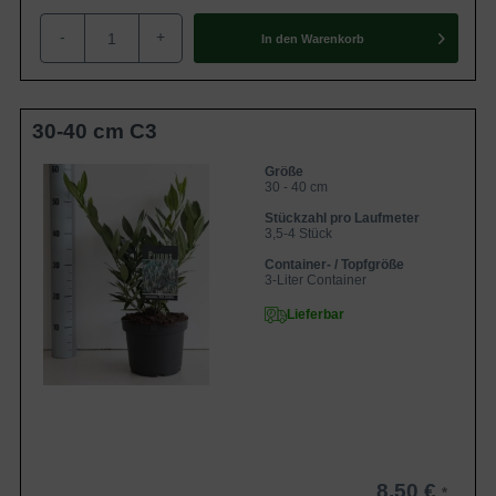
großflächigeren Begrünungen. Da das Gewächs winterhart
-
+
In den
Warenkorb
ist, kann auch ein frostigerer Boden dem Otto Luyken
meistens nicht schaden, sodass er problemlos überwintern
kann.
30-40 cm C3
Pflegeempfehlung für den Kirschlorbeer Otto
Größe
Luyken / Prunus laurocerasus ‘Otto Luyken‘
30 - 40 cm
Stückzahl pro Laufmeter
3,5-4 Stück
Pflanzzeit
Container- / Topfgröße
3-Liter Container
Der Kirschlorbeer kann als Ballenware sowohl in den
Frühlingsmonaten Februar, März und April als auch in den
Lieferbar
Herbstmonaten September, Oktober und November
gepflanzt werden. Weitere wissenswerte Informationen
rund um die optimale Pflanzzeit findet man auch in
unserem
Jahreskalender der
Gartenpflege.
Weitere Fragen werden in unseren
informativen
Pflanzanleitungs-Videos
beantwortet.
8,50 €