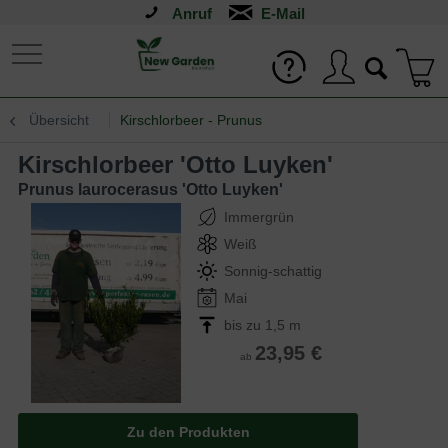
Anruf
Übersicht
Kirschlorbeer - Prunus
Kirschlorbeer 'Otto Luyken'
Prunus laurocerasus 'Otto Luyken'
Immergrün
Weiß
Sonnig-schattig
Mai
bis zu 1,5 m
23,95 €
ab
Zu den Produkten