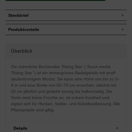
Steckbrief
Jährl.
Bis zu 20 cm
Produktvorteile
Zuwachs
Wuchshöhe
3 bis 4 m
extrem frosthart und windfest
Wuchsbreite
60 - 70 cm
verzeiht jeglichen Rückschnitt
standorttolerant
Wuchsform
Straffer, breit-säulenförmiger Aufbau
Überblick
sehr langlebig und pflegeleicht
Blatt
Nadeln, sattgrün
extrem robust und anspruchslos
starke, widerstandsfähige Wurzel
Frucht
Kein Fruchtansatz
Die männliche Bechereibe 'Rising Star' ( Taxus media
keine Frucht
Blüte
Keine
'Rising Star' ) ist ein immergrünes Nadelgehölz mit straff
extrem kompakter Aufbau
Rinde
Rotbraun
verträgt keine extreme Trockenheit
säulenförmigem Wuchs. Sie kann eine Höhe von bis zu 3–
verträgt keine Staunässe
Relativ standorttolerant, bevorzugt frische
4 m und eine Breite von 60–70 cm erreichen, wächst mit
maximal empfohlene Heckenhöhe 3 m
Boden
bis feuchte, nahrhafte und durchlässige
20 cm jährlich und gedeiht sonnig bis halbschattig. Die
geringer Jahreszuwachs
Böden
Sorte setzt keine Früchte an, ist extrem frosthart und
Standort
Sonnig bis halbschattig
eignet sich für Hecken, Solitär- und Kübelbepflanzung. Alle
Heckenelement, Solitärstellung,
Pflanzenteile sind giftig.
Verwendung
Kübelbepflanzung, sehr gut formbar
Die Taxus media 'Rising Star' ist eine
relativ neue Sorte am Markt. Wie bei
Details
Taxus media 'Hillii' wird auch hier keine