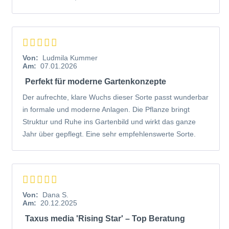
jeglicher Verwendung macht der
Taxus media 'Rising
Star'
eine gute Figur.
Blätterkleid von Taxus media 'Rising Star'
Von:
Ludmila Kummer
Die immergrünen Nadeln der Heckenpflanze erstrahlen in
Am:
07.01.2026
einem satten Grün. Besonders im Sonnenlicht fällt ihr
Perfekt für moderne Gartenkonzepte
wunderschöner Glanz auf. Im Durchschnitt bewegen sich
die Nadeln zwischen einer Größe von 1 bis 3 cm. Durch
Der aufrechte, klare Wuchs dieser Sorte passt wunderbar
die grünen Nadeln ist die
Taxus media 'Rising Star'
eine
in formale und moderne Anlagen. Die Pflanze bringt
besonders zierende
Heckenpflanze
.
Struktur und Ruhe ins Gartenbild und wirkt das ganze
Jahr über gepflegt. Eine sehr empfehlenswerte Sorte.
Standort- und Bodenempfehlungen für Taxus media
'Rising Star'
Die
Bechereibe 'Rising Star'
ist eine sehr
standorttolerante und anspruchslose Pflanze bezüglich der
Von:
Dana S.
Bodenverhältnisse. Jedoch hat auch diese Pflanze ihre
Am:
20.12.2025
Vorlieben: Sie liebt es an einem sonnigen bis
Taxus media 'Rising Star' – Top Beratung
halbschattigen Standort zu stehen. Der Boden sollte frisch