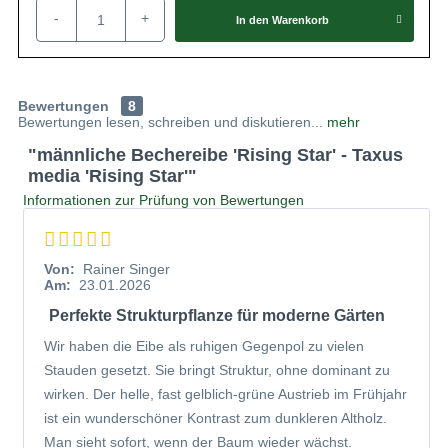
von Taxus media 'Rising Star'
-
+
In den
Warenkorb
Genau wie die
Taxus media 'Hillii'
trägt die
Bechereibe
'Rising Star'
keine Blüten und keine roten Beeren. Das
Erscheinungsbild der Heckenpflanze ist eine Kreuzung
Bewertungen
8
zwischen den Taxus Sorten
'Hillii'
und
'Hicksii'
. In dem sehr
Bewertungen lesen, schreiben und diskutieren...
mehr
kompakten Wuchs der Pflanze finden Vögel einen sicheren
"männliche Bechereibe 'Rising Star' - Taxus
Platz zum Nisten. Zwischen dem dichten Geäst sind sie
media 'Rising Star'"
optimal vor Feinden geschützt. Auch die Langlebigkeit ist
Informationen zur Prüfung von Bewertungen
ein Punkt, welcher die
Heckenpflanze
besonders macht.
Sie können die
Bechereibe 'Rising Star'
auf verschiedene
Weisen in Ihren Garten integrieren. Verwendung findet die
Von:
Rainer Singer
Pflanze vor allem als
Heckenelement
, da sie sich durch
Am:
23.01.2026
den dichten Wuchs ideal dafür eignet. Zudem ist die
Perfekte Strukturpflanze für moderne Gärten
Bechereibe extrem formbar und verzeiht einen Rückschnitt
Wir haben die Eibe als ruhigen Gegenpol zu vielen
in das alte Holz. Genauso gut eignet sie sich als
Stauden gesetzt. Sie bringt Struktur, ohne dominant zu
Solitärelement oder als Kübelbepflanzung. Stellen Sie den
wirken. Der helle, fast gelblich-grüne Austrieb im Frühjahr
Kübel auf Ihre Terrasse und genießen Sie aus Ihrem
ist ein wunderschöner Kontrast zum dunkleren Altholz.
Gartenstuhl heraus den wunderschönen Anblick. In
Man sieht sofort, wenn der Baum wieder wächst.