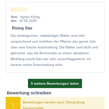
informativen
Pflanzanleitungs-Videos
beantwortet.
Von:
Agnes König
Pflanzzeit
Am:
26.05.2025
Da die
Bechereibe 'Rising Star'
zu den immergrünen
Rising Star
Nadelgehölzen gehört, wird eine Pflanzung im Herbst
Die dunkelgrünen, nadelartigen Blätter sind sehr
empfohlen. Durch die herbstlichen Niederschläge und den
ansprechend und verleihen der Pflanze das ganze Jahr
noch aufgewärmten Boden vom Sommer wird die Pflanze
über eine frische Ausstrahlung. Die Blätter sind dicht und
optimal versorgt. Der Heckenpflanze ist es so möglich,
glänzend, was die Bechereibe zu einem attraktiven
genügend Wurzeln im Boden zu verankern, um gut über
Blickfang macht.Das war sehr ausschlaggebend, ich
den Winter zu kommen und im Frühjahr kraftvoll mit dem
bereue meine Entscheidung nicht.
Wachstum beginnen zu können. Sie können die
Taxus
media 'Rising Star'
ebenso im Frühjahr in den Boden
setzen. Dies sollte geschehen, bevor die Pflanze mit dem
5 weitere Bewertungen laden
Austrieb begonnen hat. Sie sollten darauf achten, dass der
Boden nicht mehr gefroren ist und noch keine zu hohen
Bewertung schreiben
Temperaturen eingesetzt haben.
Bewertungen werden nach Überprüfung
freigeschaltet.