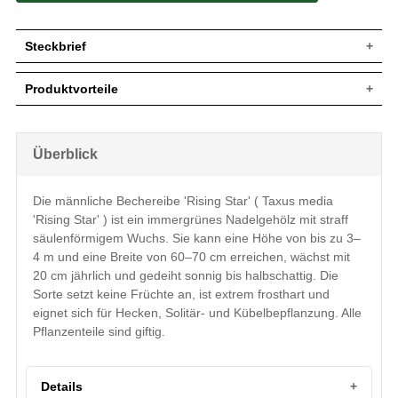
Steckbrief
Jährl.
Bis zu 20 cm
Produktvorteile
Zuwachs
Wuchshöhe
3 bis 4 m
extrem frosthart und windfest
Wuchsbreite
60 - 70 cm
verzeiht jeglichen Rückschnitt
standorttolerant
Wuchsform
Straffer, breit-säulenförmiger Aufbau
Überblick
sehr langlebig und pflegeleicht
Blatt
Nadeln, sattgrün
extrem robust und anspruchslos
starke, widerstandsfähige Wurzel
Frucht
Kein Fruchtansatz
Die männliche Bechereibe 'Rising Star' ( Taxus media
keine Frucht
Blüte
Keine
'Rising Star' ) ist ein immergrünes Nadelgehölz mit straff
extrem kompakter Aufbau
Rinde
Rotbraun
verträgt keine extreme Trockenheit
säulenförmigem Wuchs. Sie kann eine Höhe von bis zu 3–
verträgt keine Staunässe
Relativ standorttolerant, bevorzugt frische
4 m und eine Breite von 60–70 cm erreichen, wächst mit
maximal empfohlene Heckenhöhe 3 m
Boden
bis feuchte, nahrhafte und durchlässige
20 cm jährlich und gedeiht sonnig bis halbschattig. Die
geringer Jahreszuwachs
Böden
Sorte setzt keine Früchte an, ist extrem frosthart und
Standort
Sonnig bis halbschattig
eignet sich für Hecken, Solitär- und Kübelbepflanzung. Alle
Heckenelement, Solitärstellung,
Pflanzenteile sind giftig.
Verwendung
Kübelbepflanzung, sehr gut formbar
Die Taxus media 'Rising Star' ist eine
relativ neue Sorte am Markt. Wie bei
Details
Taxus media 'Hillii' wird auch hier keine