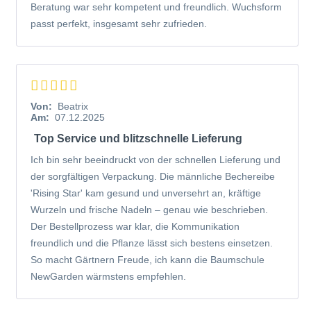
Beratung war sehr kompetent und freundlich. Wuchsform
bis feucht sein und dazu nahrhaft und durchlässig.
passt perfekt, insgesamt sehr zufrieden.
Vermeiden Sie Staunässe auf der einen und extreme
Trockenheit auf der anderen Seite. Auf unserem Blog
finden Sie den Artikel:
Staunässe im Garten – Ursachen
und Gegenmaßnahmen
.
Von:
Beatrix
Pflegeempfehlungen für Taxus media 'Rising
Am:
07.12.2025
Star'
Top Service und blitzschnelle Lieferung
Ich bin sehr beeindruckt von der schnellen Lieferung und
Die
Bechereibe 'Rising Star'
ist ein äußerst
der sorgfältigen Verpackung. Die männliche Bechereibe
pflegeleichtes, anspruchsloses, extrem frosthartes und
'Rising Star' kam gesund und unversehrt an, kräftige
windfestes Exemplar. Sie können die Heckenpflanze
Wurzeln und frische Nadeln – genau wie beschrieben.
allerdings mit zusätzlicher Pflege unterstützen, damit sie
Der Bestellprozess war klar, die Kommunikation
noch kräftiger heranwachsen kann. Informieren Sie sich
freundlich und die Pflanze lässt sich bestens einsetzen.
gerne auf unserem Blog rund um das Thema
So macht Gärtnern Freude, ich kann die Baumschule
Pflegeempfehlungen. Lesen Sie in
NewGarden wärmstens empfehlen.
unserem
Jahreskalender der Gartenpflege
oder schauen
Sie in unsere
Pflanzenpflege – eine allgemeine
Einführung
. Weitere Fragen werden in unseren