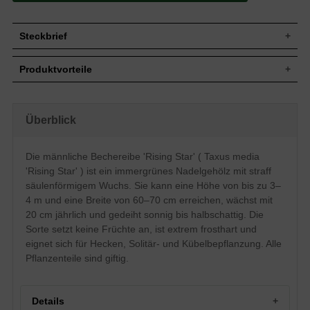
Steckbrief
Jährl.
Bis zu 20 cm
Produktvorteile
Zuwachs
Wuchshöhe
3 bis 4 m
extrem frosthart und windfest
Wuchsbreite
60 - 70 cm
verzeiht jeglichen Rückschnitt
standorttolerant
Wuchsform
Straffer, breit-säulenförmiger Aufbau
Überblick
sehr langlebig und pflegeleicht
Blatt
Nadeln, sattgrün
extrem robust und anspruchslos
starke, widerstandsfähige Wurzel
Frucht
Kein Fruchtansatz
Die männliche Bechereibe 'Rising Star' ( Taxus media
keine Frucht
Blüte
Keine
'Rising Star' ) ist ein immergrünes Nadelgehölz mit straff
extrem kompakter Aufbau
Rinde
Rotbraun
verträgt keine extreme Trockenheit
säulenförmigem Wuchs. Sie kann eine Höhe von bis zu 3–
verträgt keine Staunässe
Relativ standorttolerant, bevorzugt frische
4 m und eine Breite von 60–70 cm erreichen, wächst mit
maximal empfohlene Heckenhöhe 3 m
Boden
bis feuchte, nahrhafte und durchlässige
20 cm jährlich und gedeiht sonnig bis halbschattig. Die
geringer Jahreszuwachs
Böden
Sorte setzt keine Früchte an, ist extrem frosthart und
Standort
Sonnig bis halbschattig
eignet sich für Hecken, Solitär- und Kübelbepflanzung. Alle
Heckenelement, Solitärstellung,
Pflanzenteile sind giftig.
Verwendung
Kübelbepflanzung, sehr gut formbar
Die Taxus media 'Rising Star' ist eine
relativ neue Sorte am Markt. Wie bei
Details
Taxus media 'Hillii' wird auch hier keine