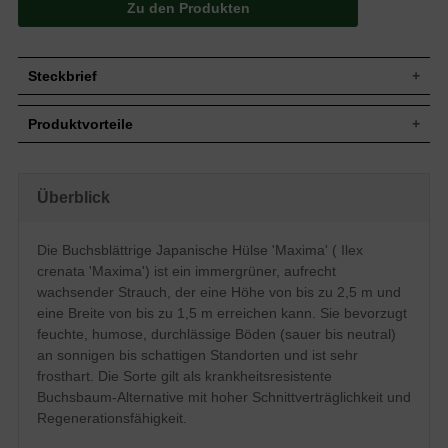
Zu den Produkten
Steckbrief
Jährl.
15-25 cm
Produktvorteile
Zuwachs
Wuchshöhe
Bis zu 2,5 m
dichter, kompakter Wuchs
Wuchsbreite
Bis zu 1,5 m
standorttolerant, stadtklimafest, gut schattenverträglich
sehr schnittverträglich
Aufrecht wachsender, gedrungener
Überblick
Wuchsform
langsamer Wuchs, wenig Pflege
Strauch, gut verzweigt, dichtbuschig
liebt Luftfeuchtigkeit
Blatt
Immergrün, oval, lanzettlich, dunkelgrün
sehr frosthart
Die Buchsblättrige Japanische Hülse 'Maxima' ( Ilex
hohes Ausschlags- und
Schwarze kugelige Beeren, nicht zum
Frucht
crenata 'Maxima') ist ein immergrüner, aufrecht
Regenerationsvermögen
Verzehr geeignet
verträgt keine extreme Trockenheit
wachsender Strauch, der eine Höhe von bis zu 2,5 m und
Blüte
Weiß, Mai – Juni, unscheinbar
verträgt keine Staunässe
eine Breite von bis zu 1,5 m erreichen kann. Sie bevorzugt
Relativ anspruchslos, bevorzugt feuchte,
feuchte, humose, durchlässige Böden (sauer bis neutral)
nahrhafte, humose und durchlässige
Boden
Böden, sauer bis neutral, Staunässe
an sonnigen bis schattigen Standorten und ist sehr
meiden
frosthart. Die Sorte gilt als krankheitsresistente
Standort
Sonnig – halbschattig, schattig
Buchsbaum-Alternative mit hoher Schnittverträglichkeit und
Heckenpflanze, Beetumrandung,
Regenerationsfähigkeit.
Verwendung
Flächenbegrünung, Kübelpflanze