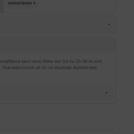
weiterlesen ▾
wunderschöne Kontrastmöglichkeiten. Auch die
Gegenwart bereits älterer Gehölze bereitet der
Fagus sylvatica 'Purpurea' keine Probleme beim
Anwuchs. Diese Gattung erweist sich als
schnittverträglich, frosthart, robust und
widerstandsfähig. Aufgrund dieser Eigenschaften
ist sie ideal als schmale/breite sowie
hohe/niedrige Heckenpflanze, Unterpflanzung,
eckenpflanze kann eine Höhe von bis zu 20–30 m und
Formgehölz oder als Solitärelement geeignet!
 Charakteristisch ist ihr im Austrieb dunkelrotes,
kannt. ­Sie zählt zu den beliebtesten Heckenpflanzen