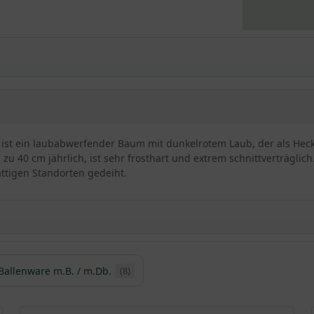
' ) ist ein laubabwerfender Baum mit dunkelrotem Laub, der als H
zu 40 cm jährlich, ist sehr frosthart und extrem schnittverträglich.
ttigen Standorten gedeiht.
Ballenware m.B. / m.Db.
(8)
/ Fagus sylvatica 'Purpurea'
rpurea' ist im deutschen unter dem Namen Blutbuche 'Purpurea' be