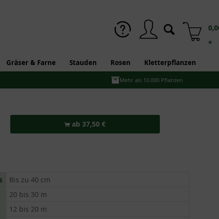
0,0
*
Gräser & Farne
Stauden
Rosen
Kletterpflanzen
Mehr als 10.000 Pflanzen
ab 37,50 €
s
Bis zu 40 cm
20 bis 30 m
12 bis 20 m