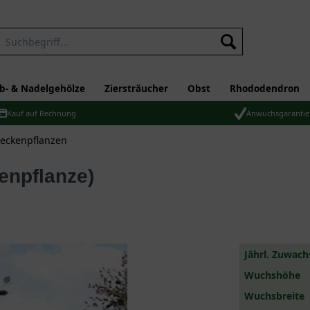
b- & Nadelgehölze
Ziersträucher
Obst
Rhododendron
Kauf auf Rechnung
Anwuchsgarantie
eckenpflanzen
kenpflanze)
Jährl. Zuwach
Wuchshöhe
Wuchsbreite