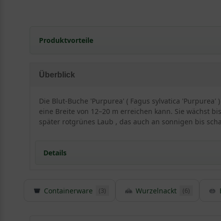
Produktvorteile
sehr frosthart und gut windfest
schnellwüchsig
Überblick
kann sehr schmal gehalten werden
hitzeresistent
Die Blut-Buche 'Purpurea' ( Fagus sylvatica 'Purpurea
sehr standorttolerant
eine Breite von 12–20 m erreichen kann. Sie wächst bis 
hohe Schattenverträglichkeit
später rotgrünes Laub , das auch an sonnigen bis scha
extrem schnittverträglich
robust und pflegeleicht
Details
nicht immergrün
(aber im Winter mit viel Laubhaftung)
laubverursachend
Staunässe meiden
Containerware
Wurzelnackt
(3)
(6)
Detaillierte Informationen Blut-Buche 'Purpurea' 
Die laubabwerfende Heckenpflanze Fagus sylvatica 'Pu