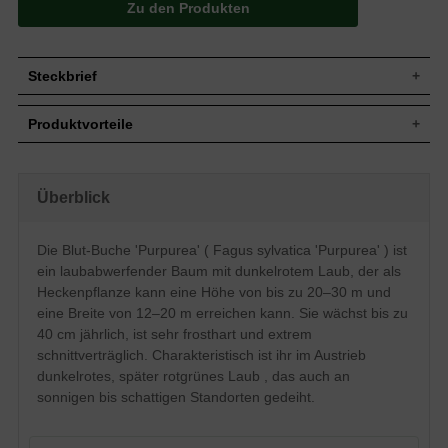
Zu den Produkten
Steckbrief
Jährl.
Bis zu 40 cm
Produktvorteile
Zuwachs
Wuchshöhe
20 bis 30 m
sehr frosthart und gut windfest
Wuchsbreite
12 bis 20 m
schnellwüchsig
kann sehr schmal gehalten werden
Mittelgroßer Baum, straff aufrecht,
Überblick
Wuchsform
hitzeresistent
unregelmäßig
sehr standorttolerant
Im Austrieb dunkelrot, später rotgrün,
hohe Schattenverträglichkeit
Die Blut-Buche 'Purpurea' ( Fagus sylvatica 'Purpurea' ) ist
Blattfarbe kann je nach Standort und
extrem schnittverträglich
Blatt
Lichtverhältnissen varrieren, Form und
ein laubabwerfender Baum mit dunkelrotem Laub, der als
robust und pflegeleicht
Struktur wie bei Fagus sylvatica;
nicht immergrün
Heckenpflanze kann eine Höhe von bis zu 20–30 m und
Herbstfärbung rotbraun; 5-10 cm lang
(aber im Winter mit viel Laubhaftung)
eine Breite von 12–20 m erreichen kann. Sie wächst bis zu
laubverursachend
Frucht
Stachelige Fruchtbecher
40 cm jährlich, ist sehr frosthart und extrem
Staunässe meiden
Blüte
Kleine Blütenkätzchen, unauffällig
schnittverträglich. Charakteristisch ist ihr im Austrieb
Blütezeit
Mai
dunkelrotes, später rotgrünes Laub , das auch an
Bevorzugt frische bis feuchte, gut
sonnigen bis schattigen Standorten gedeiht.
Boden
durchlässige und nahrhafte Untergründe,
insgesamt jedoch standorttolerant
Standort
Sonnig bis schattig