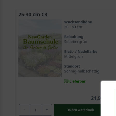
25-30 cm C3
Wuchsendhöhe
30 - 60 cm
Belaubung
Sommergrün
Blatt- / Nadelfarbe
Mittelgrün
Standort
Sonnig-halbschattig
Lieferbar
21,90 €
-
+
In den
Warenkorb