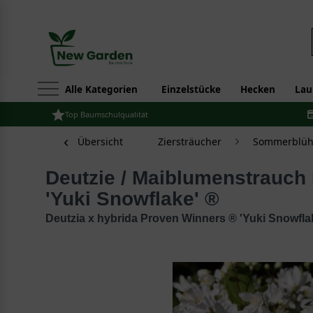
Alle Kategorien
Einzelstücke
Hecken
Lau
Top Baumschulqualität
Übersicht
Ziersträucher
Sommerblüh
Deutzie / Maiblumenstrauch Proven Winners ®
'Yuki Snowflake' ®
Deutzia x hybrida Proven Winners ® 'Yuki Snowfla