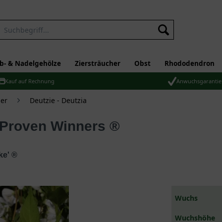
b- & Nadelgehölze
Ziersträucher
Obst
Rhododendron
Kauf auf Rechnung
Anwuchsgarantie
er
Deutzie - Deutzia
ke' ®
Wuchs
Wuchshöhe