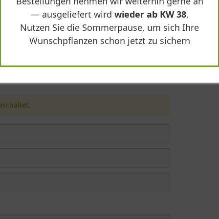
Bestellungen nehmen wir weiterhin gerne an
— ausgeliefert wird
wieder ab KW 38
.
Nutzen Sie die Sommerpause, um sich Ihre
Wunschpflanzen schon jetzt zu sichern
rs ® 'Yuki Snowflake' ® - Deutzia x hybrida Prov
schaltet.