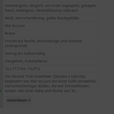
Sommergrün, länglich, am Ende zugespitzt, gesägter
Rand, mittelgrün, Herbstfärbung rotbraun
Weiß, sternchenförmig, gelbe Staubgefäße
Mai bis Juni
Braun
Frische bis feucht, durchlässige und humose
Untergründe
Sonnig bis halbschattig
Ziergehölz, Kübelpflanze
7a (-17,7 bis -15,0°C)
Die Deutzie 'Yuki Snowflake' (Deutzia x hybrida)
begeistert von Mai bis Juni mit einer Fülle reinweißer,
sternchenförmiger Blüten, die wie Schneeflocken
:
wirken. Mit einer Höhe und Breite von 30...
weiterlesen ▾
bis 60 cm eignet sich der kompakte Strauch ideal