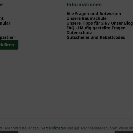
ce
Informationen
Alle Fragen und Antworten
ht
Unsere Baumschule
mular
Unsere Tipps für Sie / Unser Blog
FAQ - Häufig gestellte Fragen
Datenschutz
partner
Gutscheine und Rabattcodes
rklären
etzl. Mehrwertsteuer zzgl.
Versandkosten
und ggf. Nachnahmegebühren, wenn nic