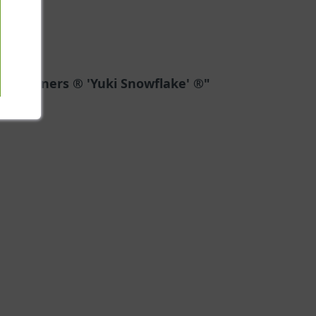
en Winners ® 'Yuki Snowflake' ®"