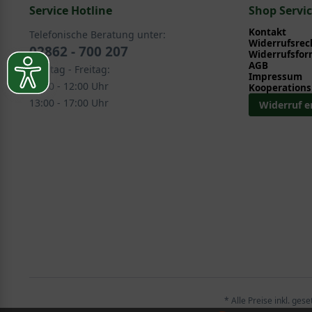
Service Hotline
Ziergehölze > Sommerblüher > Deutzie - Deutzia
Shop Servi
Kontakt
Telefonische Beratung unter:
Widerrufsrec
02862 - 700 207
Widerrufsfor
AGB
Montag - Freitag:
Impressum
08:30 - 12:00 Uhr
Kooperations
13:00 - 17:00 Uhr
Widerruf e
* Alle Preise inkl. ges