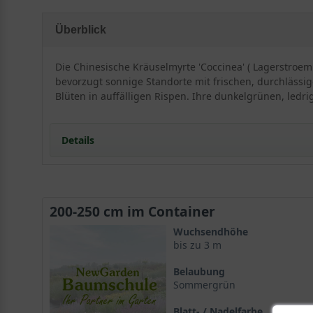
Überblick
Die Chinesische Kräuselmyrte 'Coccinea' ( Lagerstroemi
bevorzugt sonnige Standorte mit frischen, durchlässig
Blüten in auffälligen Rispen. Ihre dunkelgrünen, ledr
Details
Herkunft und Besonderheiten der Lagerstroemia 
200-250 cm im Container
Diese traumhafte Züchtung der in Deutschland noch re
Wuchsendhöhe
präsentiert sich mit einer malerischen Wuchsform und 
bis zu 3 m
Pflanze des Südens und ist somit ein echter Exot. Mit
Belaubung
sensationellen Ausstrahlung.
Sommergrün
Auch unter dem Namen Kreppmyrte bekannt
Blatt- / Nadelfarbe