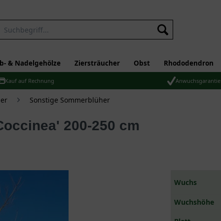
b- & Nadelgehölze
Ziersträucher
Obst
Rhododendron
Kauf auf Rechnung
Anwuchsgarantie
er
Sonstige Sommerblüher
'Coccinea' 200-250 cm
Wuchs
Wuchshöhe