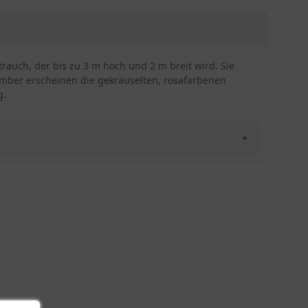
Blüten erscheinen in der Zeit von Juli bis
September und sorgen in den Sommermonaten
für einen dekorativen Blickfang.
trauch, der bis zu 3 m hoch und 2 m breit wird. Sie
tember erscheinen die gekräuselten, rosafarbenen
g.
 Namen Lagerstroemia indica ’Fuchsia d`été‘. Sie
tenschmuckstück macht. Die Lagerstroemie gilt als eine
Hauch von Fernost und bezaubert mit ihrer