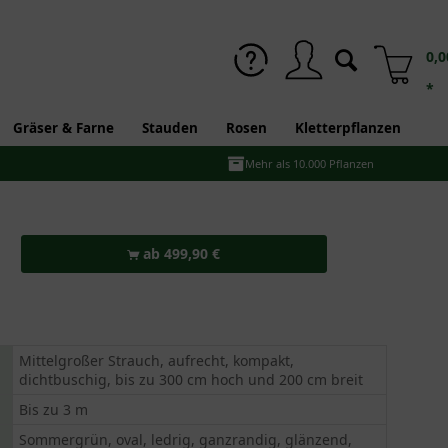
0,0
*
Gräser & Farne
Stauden
Rosen
Kletterpflanzen
Mehr als 10.000 Pflanzen
ab 499,90 €
Mittelgroßer Strauch, aufrecht, kompakt,
dichtbuschig, bis zu 300 cm hoch und 200 cm breit
Bis zu 3 m
Sommergrün, oval, ledrig, ganzrandig, glänzend,