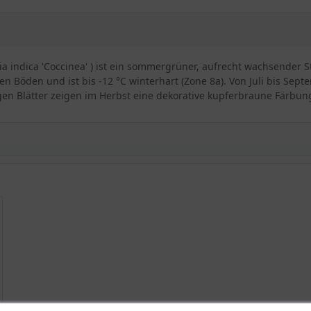
a indica 'Coccinea' ) ist ein sommergrüner, aufrecht wachsender S
en Böden und ist bis -12 °C winterhart (Zone 8a). Von Juli bis Sep
igen Blätter zeigen im Herbst eine dekorative kupferbraune Färbun
indica ’Fuchsia d`été`
cht unbekannten Indischen Lagerstroemie hört auf den klangvollen
einer strahlend fuchsienroten Blüte, die sie zu einem echten Gar
 etwas Unterstützung verleiht sie aber auch unseren Gärten einen 