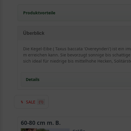
Produktvorteile
extrem frosthart und windfest
verzeiht jeglichen Rückschnitt
Überblick
eignet sich auch für schmale Hecken
standorttolerant
Die Kegel-Eibe ( Taxus baccata 'Overeynderi') ist ei
sehr langlebig und pflegeleicht
m erreichen kann. Sie bevorzugt sonnige bis schattige
extrem robust und anspruchslos
sich ideal für niedrige bis mittelhohe Hecken, Solitärst
starke, widerstandsfähige Wurzeln
kompakter als die Sorte Hicksii
Details
verträgt keine extreme Trockenheit
verträgt keine Staunässe
geringer Jahreszuwachs
SALE
(1)
Detaillierte Informationen Kegel-Eibe / Taxus bac
Das Erscheinungsbild der Taxus baccata 'Overeynderi'
windfeste und standorttolerante Pflanze. Durch ihre pf
60-80 cm m. B.
Eibe hebt sich von anderen Pflanzen durch ihre Langle