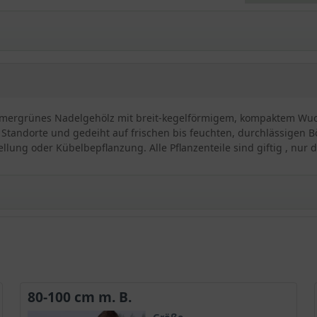
n immergrünes Nadelgehölz mit breit-kegelförmigem, kompaktem Wuch
 Standorte und gedeiht auf frischen bis feuchten, durchlässigen Bö
ellung oder Kübelbepflanzung. Alle Pflanzenteile sind giftig , nur d
cata 'Overeynderi'
 setzt sich zusammen aus dunkelgrünen Nadeln und zierenden roten
legeleichte und anspruchslose Art zählt sie unter den Gärtnern se
80-100 cm m. B.
bigkeit ab. Der sehr kompakte Wuchs und die große Schnittverträgl