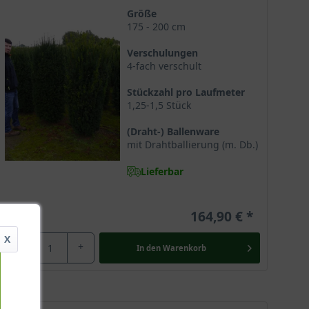
Größe
175 - 200 cm
Verschulungen
4-fach verschult
Stückzahl pro Laufmeter
1,25-1,5 Stück
(Draht-) Ballenware
mit Drahtballierung (m. Db.)
Lieferbar
164,90 €
X
-
+
In den
Warenkorb
st der Taxus seit vielen Jahren in den heimischen
accata 'Overeynderi' hervorragend als