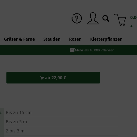
0,0
*
Gräser & Farne
Stauden
Rosen
Kletterpflanzen
Mehr als 10.000 Pflanzen
ab 22,90 €
s
Bis zu 15 cm
Bis zu 5 m
2 bis 3 m