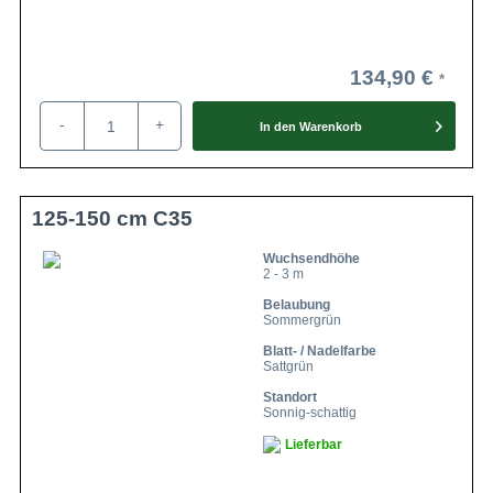
134,90 €
-
+
In den
Warenkorb
125-150 cm C35
Wuchsendhöhe
2 - 3 m
Belaubung
Sommergrün
Blatt- / Nadelfarbe
Sattgrün
Standort
Sonnig-schattig
Lieferbar