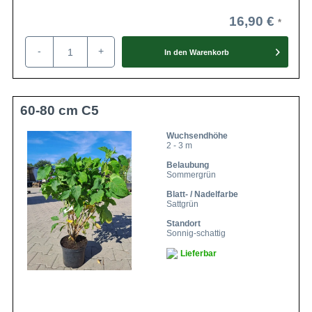
16,90 €
-
+
In den
Warenkorb
60-80 cm C5
Wuchsendhöhe
2 - 3 m
Belaubung
Sommergrün
Blatt- / Nadelfarbe
Sattgrün
Standort
Sonnig-schattig
Lieferbar