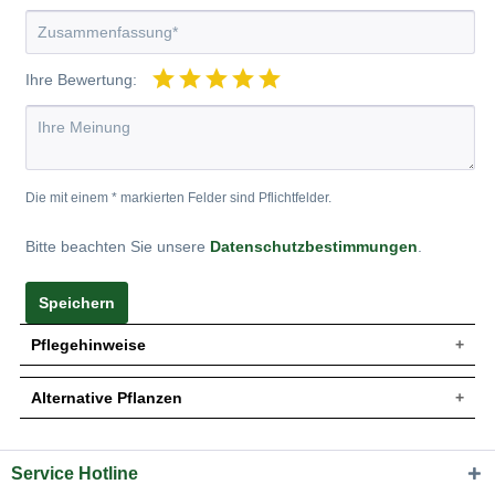
Ihre Bewertung:
Die mit einem * markierten Felder sind Pflichtfelder.
Bitte beachten Sie unsere
Datenschutzbestimmungen
.
Speichern
Pflegehinweise
Alternative Pflanzen
Pflanz- und Pflegetipps Hydrangea arborescens
'Annabelle' / Schneeball-Hortensie 'Annabelle'
Service Hotline
Sie suchen eine Alternative?
Mit ein paar kleinen Tipps und Tricks kann man