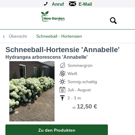
Anruf
Übersicht
Schneeball - Hortensien
Schneeball-Hortensie 'Annabelle'
Hydrangea arborescens 'Annabelle'
Sommergrün
Weiß
Sonnig-schattig
Juli - August
2 - 3 m
12,50 €
ab
Zu den Produkten