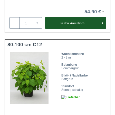
54,90 €
-
+
In den
Warenkorb
80-100 cm C12
Wuchsendhöhe
2 - 3 m
Belaubung
Sommergrün
Blatt- / Nadelfarbe
Sattgrün
Standort
Sonnig-schattig
Lieferbar