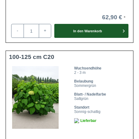
62,90 €
-
+
In den
Warenkorb
100-125 cm C20
Wuchsendhöhe
2 - 3 m
Belaubung
Sommergrün
Blatt- / Nadelfarbe
Sattgrün
Standort
Sonnig-schattig
Lieferbar