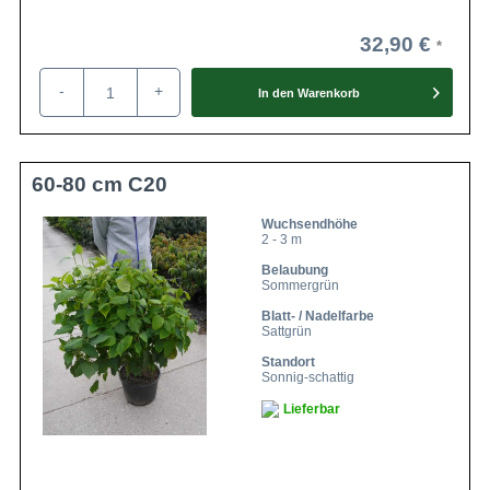
32,90 €
-
+
In den
Warenkorb
60-80 cm C20
Wuchsendhöhe
2 - 3 m
Belaubung
Sommergrün
Blatt- / Nadelfarbe
Sattgrün
Standort
Sonnig-schattig
Lieferbar