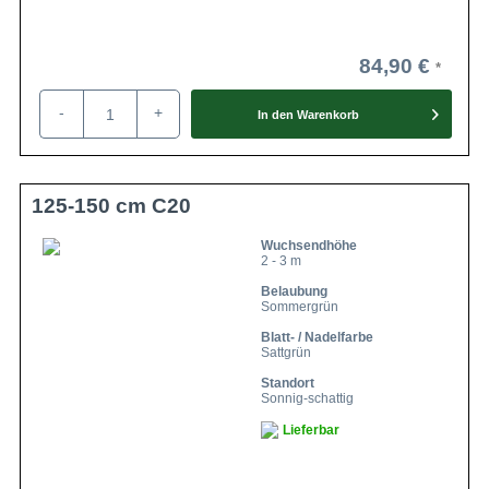
84,90 €
-
+
In den
Warenkorb
125-150 cm C20
Wuchsendhöhe
2 - 3 m
Belaubung
Sommergrün
Blatt- / Nadelfarbe
Sattgrün
Standort
Sonnig-schattig
Lieferbar