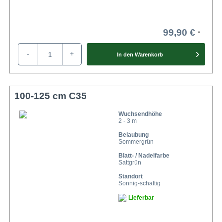
99,90 €
-
+
In den
Warenkorb
100-125 cm C35
Wuchsendhöhe
2 - 3 m
Belaubung
Sommergrün
Blatt- / Nadelfarbe
Sattgrün
Standort
Sonnig-schattig
Lieferbar