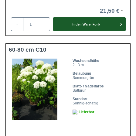
21,50 €
-
+
In den
Warenkorb
60-80 cm C10
Wuchsendhöhe
2 - 3 m
Belaubung
Sommergrün
Blatt- / Nadelfarbe
Sattgrün
Standort
Sonnig-schattig
Lieferbar