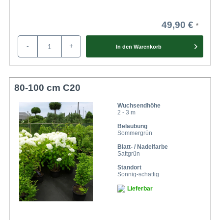
49,90 €
-
+
In den
Warenkorb
80-100 cm C20
Wuchsendhöhe
2 - 3 m
Belaubung
Sommergrün
Blatt- / Nadelfarbe
Sattgrün
Standort
Sonnig-schattig
Lieferbar