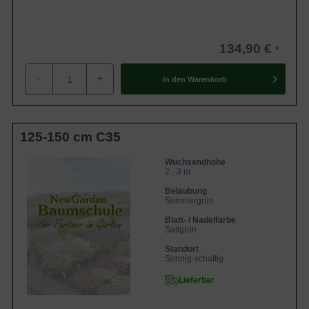
134,90 €
-
+
In den
Warenkorb
125-150 cm C35
Wuchsendhöhe
2 - 3 m
Belaubung
Sommergrün
Blatt- / Nadelfarbe
Sattgrün
Standort
Sonnig-schattig
Lieferbar