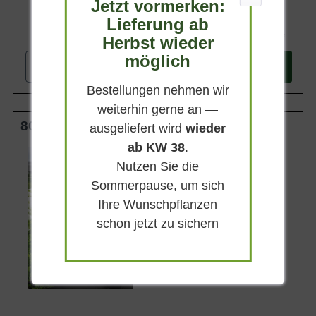
Jetzt vormerken:
Lieferung ab
49,90 €
Herbst wieder
möglich
-
+
In den
Warenkorb
Bestellungen nehmen wir
weiterhin gerne an —
80-100 cm C20
ausgeliefert wird
wieder
ab KW 38
.
Wuchsendhöhe
2 - 3 m
Nutzen Sie die
Belaubung
Sommerpause, um sich
Sommergrün
Ihre Wunschpflanzen
Blatt- / Nadelfarbe
Sattgrün
schon jetzt zu sichern
Standort
Sonnig-schattig
Lieferbar