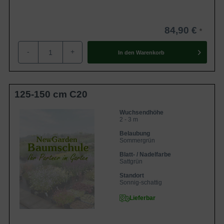
84,90 €
-
+
In den
Warenkorb
125-150 cm C20
Wuchsendhöhe
2 - 3 m
Belaubung
Sommergrün
Blatt- / Nadelfarbe
Sattgrün
Standort
Sonnig-schattig
Lieferbar