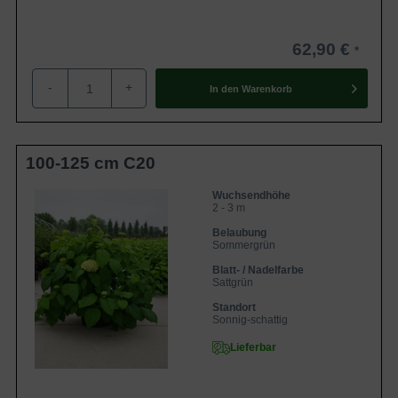
62,90 €
-
+
In den
Warenkorb
100-125 cm C20
Wuchsendhöhe
2 - 3 m
Belaubung
Sommergrün
Blatt- / Nadelfarbe
Sattgrün
Standort
Sonnig-schattig
Lieferbar