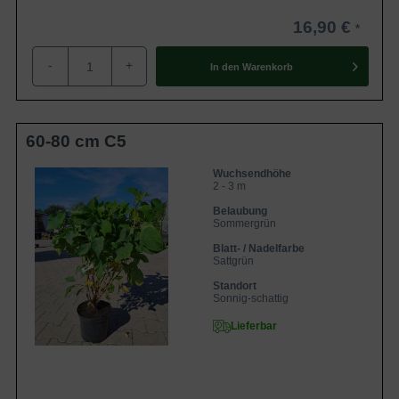
16,90 €
-
+
In den
Warenkorb
60-80 cm C5
Wuchsendhöhe
2 - 3 m
Belaubung
Sommergrün
Blatt- / Nadelfarbe
Sattgrün
Standort
Sonnig-schattig
Lieferbar