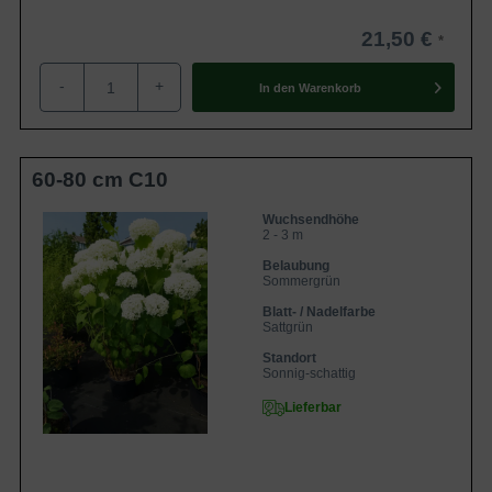
21,50 €
-
+
In den
Warenkorb
60-80 cm C10
Wuchsendhöhe
2 - 3 m
Belaubung
Sommergrün
Blatt- / Nadelfarbe
Sattgrün
Standort
Sonnig-schattig
Lieferbar