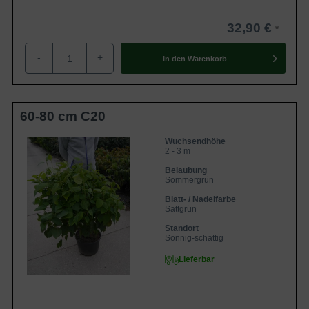
32,90 €
-
+
In den
Warenkorb
60-80 cm C20
Wuchsendhöhe
2 - 3 m
Belaubung
Sommergrün
Blatt- / Nadelfarbe
Sattgrün
Standort
Sonnig-schattig
Lieferbar