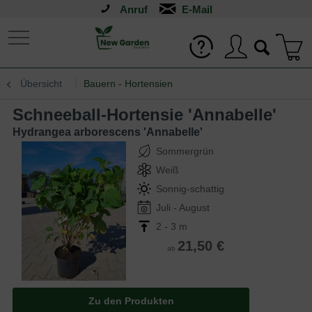
Anruf
Übersicht
Bauern - Hortensien
Schneeball-Hortensie 'Annabelle'
Hydrangea arborescens 'Annabelle'
Sommergrün
Weiß
Sonnig-schattig
Juli - August
2 - 3 m
21,50 €
ab
Zu den Produkten