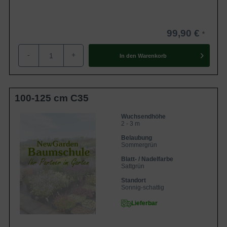
99,90 €
-
+
In den
Warenkorb
100-125 cm C35
Wuchsendhöhe
2 - 3 m
Belaubung
Sommergrün
Blatt- / Nadelfarbe
Sattgrün
Standort
Sonnig-schattig
Lieferbar