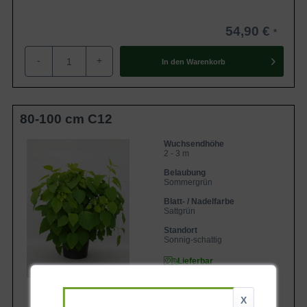
54,90 €
-
+
In den
Warenkorb
80-100 cm C12
Wuchsendhöhe
2 - 3 m
Belaubung
Sommergrün
Blatt- / Nadelfarbe
Sattgrün
Standort
Sonnig-schattig
Lieferbar
X