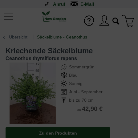
Anruf
Übersicht
Säckelblume - Ceanothus
Kriechende Säckelblume
Ceanothus thyrsiflorus repens
Sommergrün
Blau
Sonnig
Juni - September
bis zu 70 cm
42,90 €
ab
Zu den Produkten