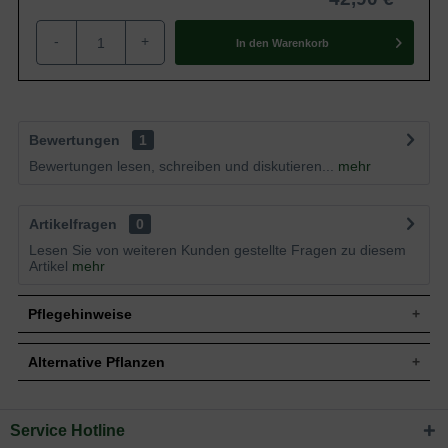
-
+
In den
Warenkorb
Bewertungen
1
Bewertungen lesen, schreiben und diskutieren...
mehr
Artikelfragen
0
Lesen Sie von weiteren Kunden gestellte Fragen zu diesem
Artikel
mehr
Pflegehinweise
Alternative Pflanzen
Pflanz- und Pflegetipps Ceanothus thyrsiflorus
repens / Kriechende Säckelblume
Service Hotline
Sie suchen eine Alternative?
Mit ein paar kleinen Tipps und Tricks kann man