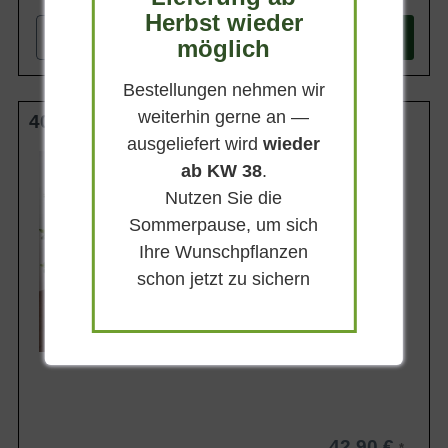
Herbst wieder
-
+
In den
Warenkorb
möglich
Bestellungen nehmen wir
weiterhin gerne an —
40-50 cm C10
ausgeliefert wird
wieder
Wuchsendhöhe
ab KW 38
.
bis zu 70 cm
Nutzen Sie die
Belaubung
Sommergrün
Sommerpause, um sich
Blatt- / Nadelfarbe
Ihre Wunschpflanzen
Dunkelgrün
schon jetzt zu sichern
Standort
Sonnig
Lieferbar
42,90 €