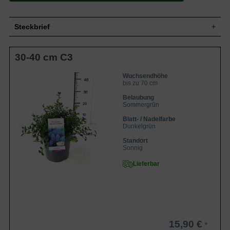
Steckbrief
Niedrigwachsender Strauch, breitbuschig
30-40 cm C3
Wuchs
und kompakt, bis zu 70 cm hoch und 80
cm breit
Wuchshöhe
bis zu 70 cm
Wuchsendhöhe
bis zu 70 cm
Sommergrün, sehr klein, eiförmig,
Blatt
gesägter Rand, dunkelgrün, 1 bis 3 cm
Belaubung
lang
Sommergrün
Frucht
Unscheinbar
Blatt- / Nadelfarbe
Dunkelgrün
Intensiv blaue Blüten in bis zu 8 cm
Blüte
langen aufrechten Rispen
Standort
Blütezeit
Juni bis September
Sonnig
Rinde
Bräunlich
Lieferbar
Flachwurzler, kräftige Hauptwurzel, wenig
Wurzeln
verzweigt
Boden
Gut durchlässige und kalkhaltige Böden
Standort
Sonnig, geschützt
Der Ceanothus thyrsiflorus repens
15,90 €
(Kriechende Säckelblume) ist ein Strauch,