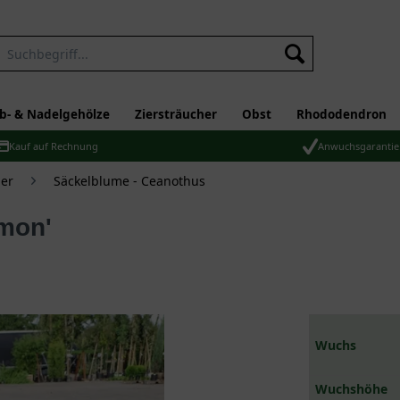
b- & Nadelgehölze
Ziersträucher
Obst
Rhododendron
Kauf auf Rechnung
Anwuchsgarantie
er
Säckelblume - Ceanothus
imon'
Wuchs
Wuchshöhe