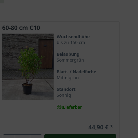
Die Pflanze blüht am einjährigen Holz, ist aber
dennoch frostempfindlich. Für die Wintermonate
empfehlen wir ein zusätzlichen Winterschutz. Die
Säckelblume 'Marie Simon' ist sehr pflegeleicht.
60-80 cm C10
Die Pflanze benötigt einen jährlichen Rückschnitt
Wuchsendhöhe
für die erneute Aktivierung der Blütenbildung.
bis zu 150 cm
Vielseitiges Gestaltungselement!
Belaubung
Sommergrün
Blatt- / Nadelfarbe
Mittelgrün
Standort
Sonnig
Lieferbar
44,90 €