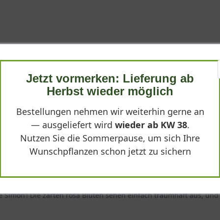
 Gewinn im Garten: dichte, zarte Blüten in schönem Blau und kompa
Jetzt vormerken: Lieferung ab
Herbst wieder möglich
Bestellungen nehmen wir weiterhin gerne an
— ausgeliefert wird
wieder ab KW 38
.
Nutzen Sie die Sommerpause, um sich Ihre
Wunschpflanzen schon jetzt zu sichern
e Simon’! Die zarten rosa Blüten sehen einfach traumhaft aus, und tr