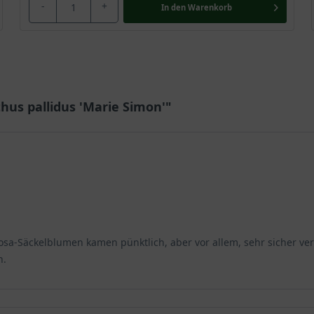
-
+
In den
Warenkorb
hus pallidus 'Marie Simon'"
a-Säckelblumen kamen pünktlich, aber vor allem, sehr sicher verp
n.