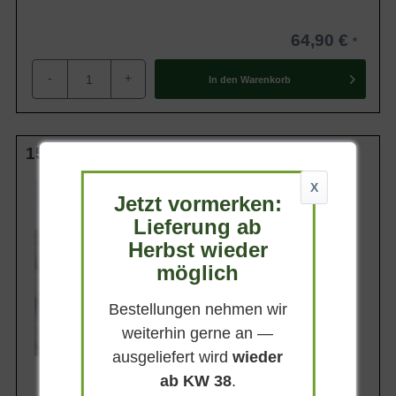
64,90 €
-
+
In den
Warenkorb
150-175 cm C20
Wuchsendhöhe
X
Jetzt vormerken:
bis zu 2 m
Lieferung ab
Belaubung
Sommergrün
Herbst wieder
Blatt- / Nadelfarbe
möglich
Mittelgrün
Standort
Bestellungen nehmen wir
Sonnig-halbschattig
weiterhin gerne an —
Lieferbar
ausgeliefert wird
wieder
ab KW 38
.