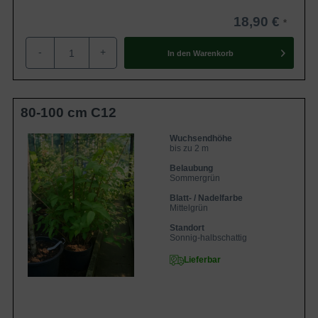
18,90 €
-
+
In den
Warenkorb
80-100 cm C12
Wuchsendhöhe
bis zu 2 m
Belaubung
Sommergrün
Blatt- / Nadelfarbe
Mittelgrün
Standort
Sonnig-halbschattig
Lieferbar