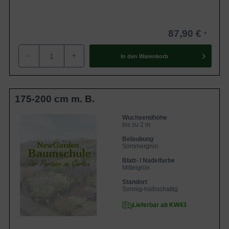
87,90 €
-
+
In den
Warenkorb
175-200 cm m. B.
Wuchsendhöhe
bis zu 2 m
Belaubung
Sommergrün
Blatt- / Nadelfarbe
Mittelgrün
Standort
Sonnig-halbschattig
Lieferbar ab KW43