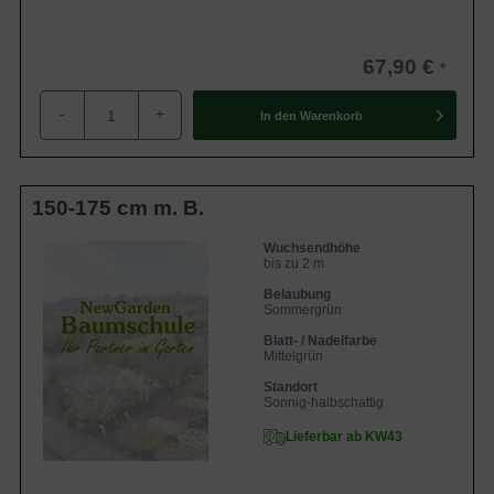
67,90 €
-
+
In den
Warenkorb
150-175 cm m. B.
Wuchsendhöhe
bis zu 2 m
Belaubung
Sommergrün
Blatt- / Nadelfarbe
Mittelgrün
Standort
Sonnig-halbschattig
Lieferbar ab KW43