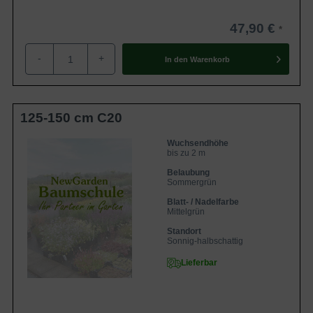
47,90 €
-
+
In den
Warenkorb
125-150 cm C20
Wuchsendhöhe
bis zu 2 m
Belaubung
Sommergrün
Blatt- / Nadelfarbe
Mittelgrün
Standort
Sonnig-halbschattig
Lieferbar