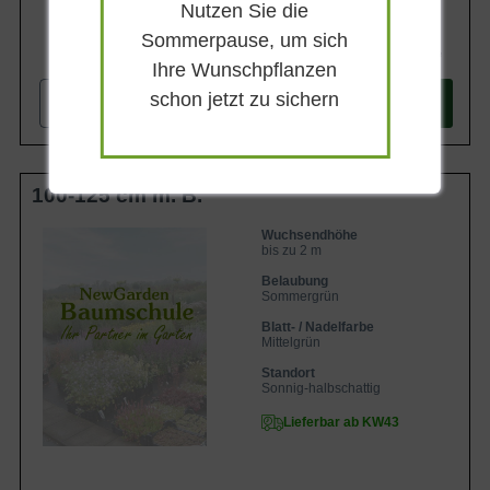
Nutzen Sie die
Sommerpause, um sich
84,90 €
Ihre Wunschpflanzen
schon jetzt zu sichern
-
+
In den
Warenkorb
100-125 cm m. B.
Wuchsendhöhe
bis zu 2 m
Belaubung
Sommergrün
Blatt- / Nadelfarbe
Mittelgrün
Standort
Sonnig-halbschattig
Lieferbar ab KW43