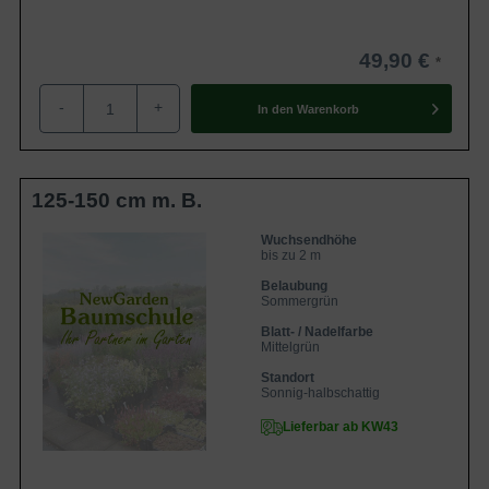
49,90 €
-
+
In den
Warenkorb
125-150 cm m. B.
Wuchsendhöhe
bis zu 2 m
Belaubung
Sommergrün
Blatt- / Nadelfarbe
Mittelgrün
Standort
Sonnig-halbschattig
Lieferbar ab KW43