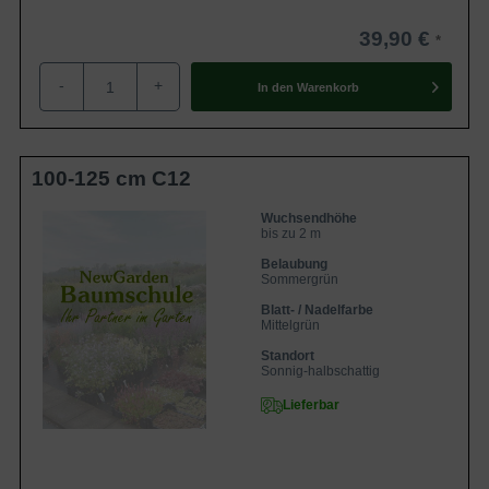
39,90 €
-
+
In den
Warenkorb
100-125 cm C12
Wuchsendhöhe
bis zu 2 m
Belaubung
Sommergrün
Blatt- / Nadelfarbe
Mittelgrün
Standort
Sonnig-halbschattig
Lieferbar