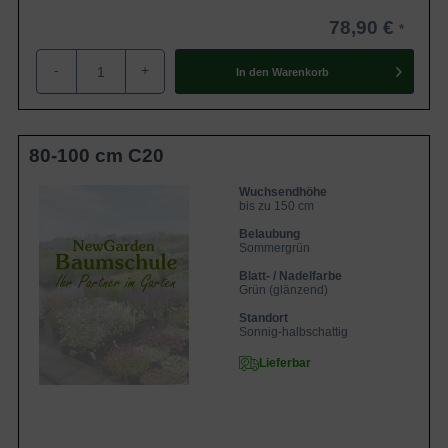
78,90 €
-
+
In den
Warenkorb
80-100 cm C20
Wuchsendhöhe
bis zu 150 cm
Belaubung
Sommergrün
Blatt- / Nadelfarbe
Grün (glänzend)
Standort
Sonnig-halbschattig
Lieferbar