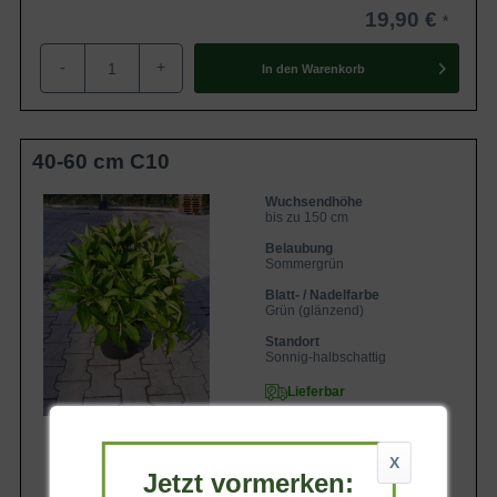
19,90 €
-
+
In den
Warenkorb
40-60 cm C10
Wuchsendhöhe
bis zu 150 cm
Belaubung
Sommergrün
Blatt- / Nadelfarbe
Grün (glänzend)
Standort
Sonnig-halbschattig
Lieferbar
X
Jetzt vormerken: