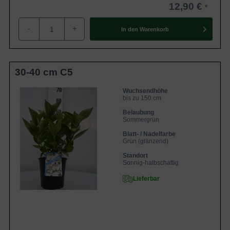
12,90 €
Die Hydrangea macrophylla 'Libelle'
(Teller-Hortensie 'Libelle') erweist sich als
besonders frosthart und sollte während
-
+
Eigenschaften
In den
Warenkorb
der Blühphase mit ausreichend Wasser
versorgt werden. Schöne weißrosa
blühende Hortensie!
30-40 cm C5
Wuchsendhöhe
bis zu 150 cm
Belaubung
Sommergrün
Blatt- / Nadelfarbe
Grün (glänzend)
Standort
Sonnig-halbschattig
Lieferbar