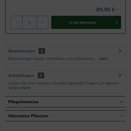
89,90 €
-
+
In den
Warenkorb
Bewertungen
3
Bewertungen lesen, schreiben und diskutieren...
mehr
Artikelfragen
0
Lesen Sie von weiteren Kunden gestellte Fragen zu diesem
Artikel
mehr
Pflegehinweise
Alternative Pflanzen
Pflanz- und Pflegetipps Hydrangea macrophylla
'Libelle' ('Dragonfly') / Teller-Hortensie