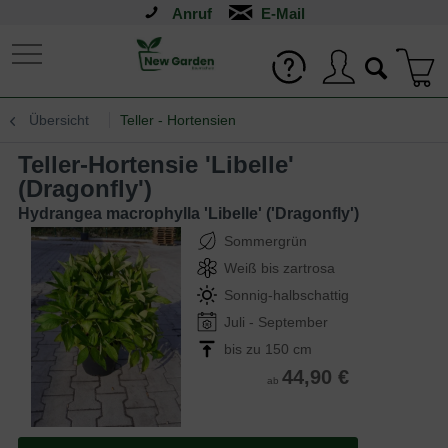
Anruf
Übersicht
Teller - Hortensien
Teller-Hortensie 'Libelle'
(Dragonfly')
Hydrangea macrophylla 'Libelle' ('Dragonfly')
Sommergrün
Weiß bis zartrosa
Sonnig-halbschattig
Juli - September
bis zu 150 cm
44,90 €
ab