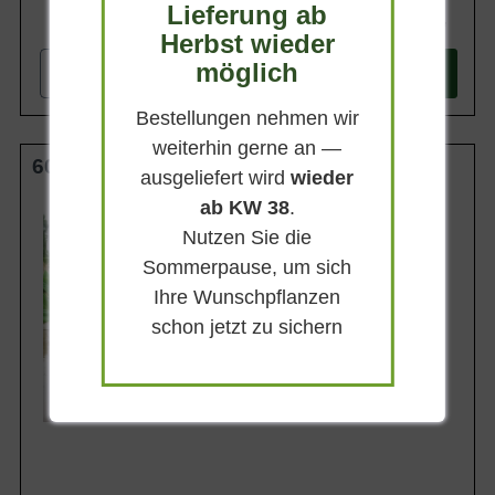
Lieferung ab
44,90 €
Herbst wieder
möglich
-
+
In den
Warenkorb
Bestellungen nehmen wir
weiterhin gerne an —
60-80 cm C20
ausgeliefert wird
wieder
ab KW 38
.
Wuchsendhöhe
bis zu 150 cm
Nutzen Sie die
Belaubung
Sommerpause, um sich
Sommergrün
Ihre Wunschpflanzen
Blatt- / Nadelfarbe
Grün (glänzend)
schon jetzt zu sichern
Standort
Sonnig-halbschattig
Lieferbar