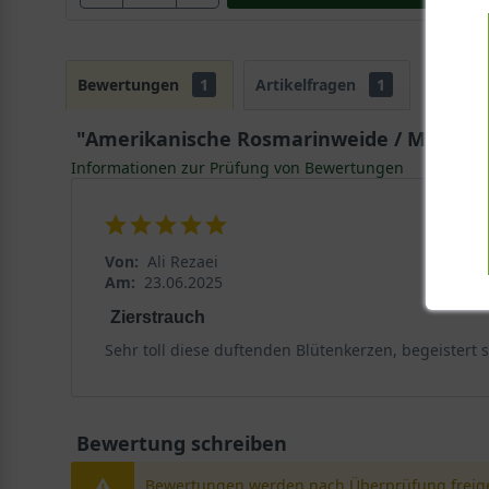
Bewertungen
1
Artikelfragen
1
"Amerikanische Rosmarinweide / Moorstrau
Informationen zur Prüfung von Bewertungen
Von:
Ali Rezaei
Am:
23.06.2025
Zierstrauch
Sehr toll diese duftenden Blütenkerzen, begeistert
Bewertung schreiben
Bewertungen werden nach Überprüfung freige