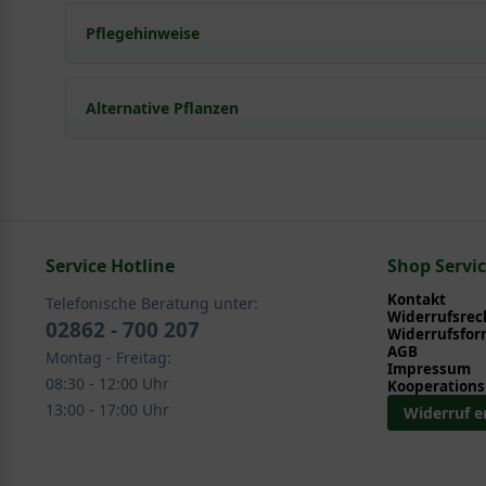
Pflegehinweise
Pflanz- und Pflegetipps Itea virginica / Amerik
Alternative Pflanzen
Mit ein paar kleinen Tipps und Tricks kann man Garte
Pflege- und Pflanztipps
, wo Sie zahlreiche Information
Sie suchen eine Alternative?
Pflegeanleitung zum Download an, die Sie nachstehe
In folgenden Kategorien finden Sie schöne Alternative
Service Hotline
Ziergehölze > Sommerblüher > Sonstige Sommerbl
Shop Servi
Kontakt
Telefonische Beratung unter:
Widerrufsrec
02862 - 700 207
Widerrufsfor
AGB
Montag - Freitag:
Impressum
08:30 - 12:00 Uhr
Kooperations
13:00 - 17:00 Uhr
Widerruf e