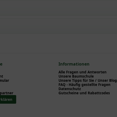
anische Rosmarinweide / Moorstrauch
npflanzen einen optimalen Start am neuen Standort geben. Auf der
en zu Pflanzzeitpunkt, Pflege, Bewässerung etc. finden können. Al
nd herunterladen können.
n zum hier gezeigten Artikel Itea virginica / Amerikanische Rosma
üher
ce
Informationen
Alle Fragen und Antworten
ht
Unsere Baumschule
mular
Unsere Tipps für Sie / Unser Blog
FAQ - Häufig gestellte Fragen
Datenschutz
partner
Gutscheine und Rabattcodes
rklären