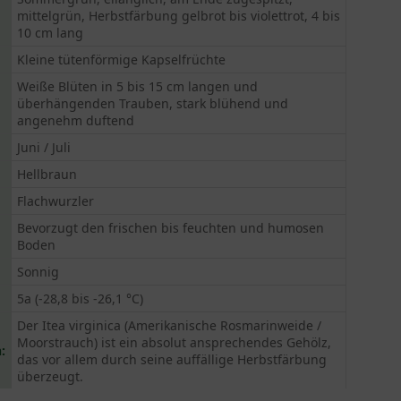
mittelgrün, Herbstfärbung gelbrot bis violettrot, 4 bis
10 cm lang
Kleine tütenförmige Kapselfrüchte
Weiße Blüten in 5 bis 15 cm langen und
überhängenden Trauben, stark blühend und
angenehm duftend
Juni / Juli
Hellbraun
Flachwurzler
Bevorzugt den frischen bis feuchten und humosen
Boden
Sonnig
5a (-28,8 bis -26,1 °C)
Der Itea virginica (Amerikanische Rosmarinweide /
Moorstrauch) ist ein absolut ansprechendes Gehölz,
:
das vor allem durch seine auffällige Herbstfärbung
überzeugt.