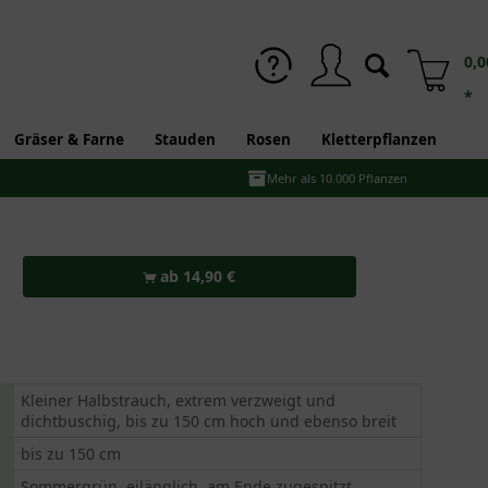
0,0
*
Gräser & Farne
Stauden
Rosen
Kletterpflanzen
Mehr als 10.000 Pflanzen
ab 14,90 €
Kleiner Halbstrauch, extrem verzweigt und
dichtbuschig, bis zu 150 cm hoch und ebenso breit
bis zu 150 cm
Sommergrün, eilänglich, am Ende zugespitzt,