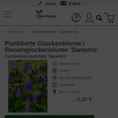
Anruf
Übersicht
Glockenblume - Campanula
Punktierte Glockenblume /
Riesenglockenblume 'Sarastro'
Campanula punctata 'Sarastro'
Sommergrün
Violett
Sonnig-halbschattig
mehrfach
bis zu 70 cm
5,50 €
ab