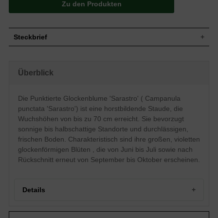
Zu den Produkten
Steckbrief
Horstbildender Wuchs, Staudenhöhe bis
Wuchs
ca. 70 cm
Überblick
Wuchshöhe
bis zu 70 cm
Blatt
Grün, eiartig geformt
Die Punktierte Glockenblume 'Sarastro' ( Campanula
Violett, große glockenartig geformte
Blüte
Blüten
punctata 'Sarastro') ist eine horstbildende Staude, die
Blütezeit
Juni - Juli, September - Oktober
Wuchshöhen von bis zu 70 cm erreicht. Sie bevorzugt
Boden
Durchlässiger Boden, frischer Boden
sonnige bis halbschattige Standorte und durchlässigen,
frischen Boden. Charakteristisch sind ihre großen, violetten
Standort
Sonnig bis halbschattig
glockenförmigen Blüten , die von Juni bis Juli sowie nach
Pflanzen pro
4
m²
Rückschnitt erneut von September bis Oktober erscheinen.
Die Campanula 'Sarastro' (Punktierte
Glockenblume / Riesenglockenblume)
findet ihre Bestimmung im Bereich von
Details
Rabatten. Sie bietet sich dort und auch als
Rosenbegleitstaude wunderbar an. Die
Eigenschaften
äußerst attraktiven Blüten der Campanula
Portrait der Punktierten Glockenblume 'Sarastro'
'Sarastro' bilden dort einen wahren