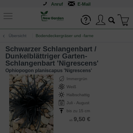
Anruf
Übersicht
Bodendeckergräser und -farne
Schwarzer Schlangenbart /
Dunkelblättriger Garten-
Schlangenbart 'Nigrescens'
Ophiopogon planiscapus 'Nigrescens'
Immergrün
Weiß
Halbschattig
Juli - August
bis zu 15 cm
9,50 €
ab