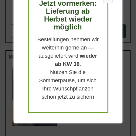
Jetzt vormerken:
Lieferung ab
64,90 €
Herbst wieder
möglich
-
+
In den
Warenkorb
Bestellungen nehmen wir
weiterhin gerne an —
ausgeliefert wird
wieder
80-100 cm C20
ab KW 38
.
Wuchsendhöhe
Nutzen Sie die
bis zu 150 cm
Sommerpause, um sich
Belaubung
Sommergrün
Ihre Wunschpflanzen
Blatt- / Nadelfarbe
schon jetzt zu sichern
Frischgrün
Standort
Sonnig-halbschattig
Lieferbar