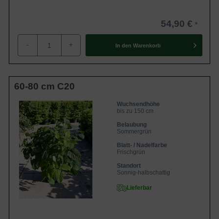
54,90 €
-
+
In den
Warenkorb
60-80 cm C20
Wuchsendhöhe
bis zu 150 cm
Belaubung
Sommergrün
Blatt- / Nadelfarbe
Frischgrün
Standort
Sonnig-halbschattig
Lieferbar