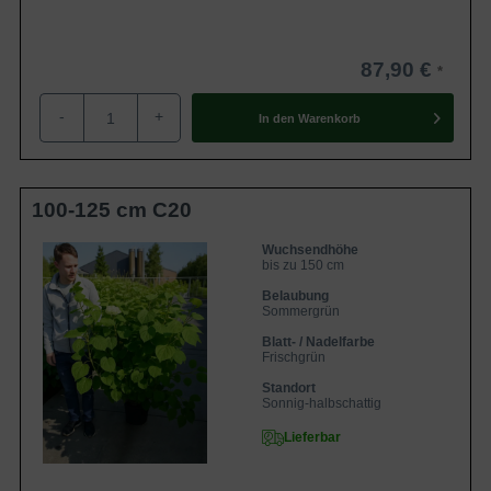
87,90 €
-
+
In den
Warenkorb
100-125 cm C20
Wuchsendhöhe
bis zu 150 cm
Belaubung
Sommergrün
Blatt- / Nadelfarbe
Frischgrün
Standort
Sonnig-halbschattig
Lieferbar