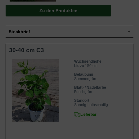
Zu den Produkten
Steckbrief
Kleiner bis mittelgroßer Strauch, aufrecht,
30-40 cm C3
Wuchs
rundlich, gut verzweigt und dichtbuschig,
bis zu 150 cm hoch und ähnlich breit
Wuchshöhe
bis zu 150 cm
Wuchsendhöhe
bis zu 150 cm
Sommergrün, eiförmig bis oval, am Ende
zugespitzt, gezahnter Rand,
Belaubung
Blatt
mattglänzend, frischgrün bis dunkelgrün,
Sommergrün
bis zu 15 cm lang
Blatt- / Nadelfarbe
Frucht
Keine
Frischgrün
Weiß, anfangs grün, in Schirmrispen,
Blüte
Standort
kugelig, bis zu 22 cm breit
Sonnig-halbschattig
Blütezeit
Juni bis September
Lieferbar
Rinde
Braun, Stiele grün und kräftig
Weit ausgebreitet, wenig Feinwurzeln,
Wurzeln
dick
Frische bis feuchte, nahrhafte,
Boden