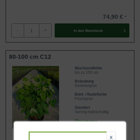
74,90 €
-
+
In den
Warenkorb
80-100 cm C12
Wuchsendhöhe
bis zu 150 cm
Belaubung
Sommergrün
Blatt- / Nadelfarbe
Frischgrün
Standort
Sonnig-halbschattig
Lieferbar
X