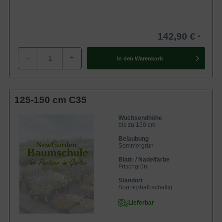
142,90 €
-
+
In den
Warenkorb
125-150 cm C35
Wuchsendhöhe
bis zu 150 cm
Belaubung
Sommergrün
Blatt- / Nadelfarbe
Frischgrün
Standort
Sonnig-halbschattig
Lieferbar