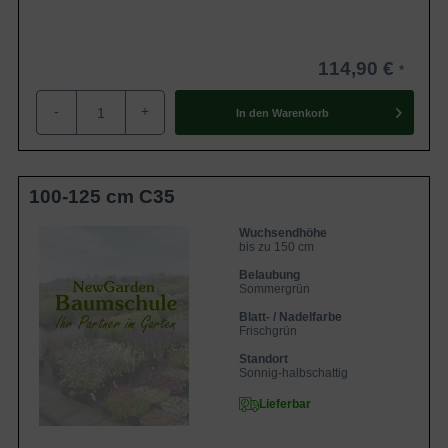
114,90 €
-
+
In den
Warenkorb
100-125 cm C35
Wuchsendhöhe
bis zu 150 cm
Belaubung
Sommergrün
Blatt- / Nadelfarbe
Frischgrün
Standort
Sonnig-halbschattig
Lieferbar