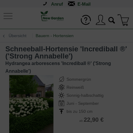
Anruf
Übersicht
Bauern - Hortensien
Schneeball-Hortensie 'Incrediball ®'
('Strong Annabelle')
Hydrangea arborescens 'Incrediball ®' ('Strong
Annabelle')
Sommergrün
Reinweiß
Sonnig-halbschattig
Juni - September
bis zu 150 cm
22,90 €
ab