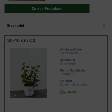
Zu den Produkten
Steckbrief
Kleiner bis mittelgroßer Strauch, aufrecht,
30-40 cm C3
Wuchs
breitbuschig, gut verzweigt, bis zu 150 cm
hoch und ähnlich breit
Wuchshöhe
bis zu 150 cm
Wuchsendhöhe
bis zu 150 cm
Sommergrün, eiförmig bis elliptisch, am
Ende zugespitzt, leicht gezahnter Rand,
Belaubung
Blatt
frischgrün bis dunkelgrün, 6 bis 16 cm
Sommergrün
lang
Blatt- / Nadelfarbe
Frucht
Keine
Frischgrün
Pinkrosa, anfangs grün, in Schirmrispen,
Standort
Blüte
ballförmig, reichblühend, bis zu 20 cm
Sonnig-halbschattig
groß
Blütezeit
Juni bis September
Lieferbar
Rinde
Braun, Stiele grün
Wurzeln
Weit ausgebreitet, wenig verzweigt, dick
Nährstoffreiche, frische bis feuchte,
Boden