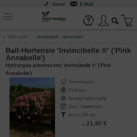
Anruf
Übersicht
Schneeball - Hortensien
Ball-Hortensie 'Invincibelle ®' ('Pink
Annabelle')
Hydrangea arborescens 'Invincibelle ®' ('Pink
Annabelle')
Sommergrün
Pinkrosa
Sonnig-halbschattig
Juni - September
bis zu 150 cm
21,90 €
ab