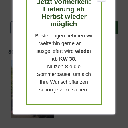
Jetzt vormerken:
Lieferung ab
64,90 €
Herbst wieder
möglich
-
+
In den
Warenkorb
Bestellungen nehmen wir
weiterhin gerne an —
ausgeliefert wird
wieder
80-100 cm C20
ab KW 38
.
Wuchsendhöhe
Nutzen Sie die
bis zu 150 cm
Sommerpause, um sich
Belaubung
Sommergrün
Ihre Wunschpflanzen
Blatt- / Nadelfarbe
schon jetzt zu sichern
Frischgrün
Standort
Sonnig-halbschattig
Lieferbar