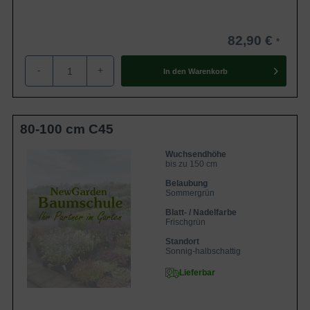
82,90 €
-
+
In den
Warenkorb
80-100 cm C45
Wuchsendhöhe
bis zu 150 cm
Belaubung
Sommergrün
Blatt- / Nadelfarbe
Frischgrün
Standort
Sonnig-halbschattig
Lieferbar