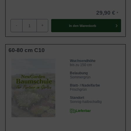
29,90 €
-
+
In den
Warenkorb
60-80 cm C10
Wuchsendhöhe
bis zu 150 cm
Belaubung
Sommergrün
Blatt- / Nadelfarbe
Frischgrün
Standort
Sonnig-halbschattig
Lieferbar