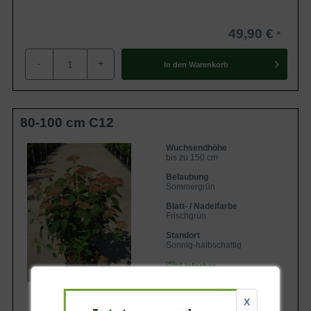
49,90 €
-
+
In den
Warenkorb
80-100 cm C12
Wuchsendhöhe
bis zu 150 cm
Belaubung
Sommergrün
Blatt- / Nadelfarbe
Frischgrün
Standort
Sonnig-halbschattig
Lieferbar
X