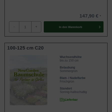
147,90 €
-
+
In den
Warenkorb
100-125 cm C20
Wuchsendhöhe
bis zu 150 cm
Belaubung
Sommergrün
Blatt- / Nadelfarbe
Frischgrün
Standort
Sonnig-halbschattig
Lieferbar