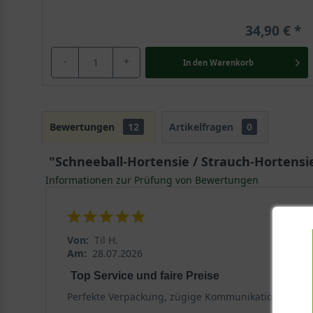
34,90 €
-
+
In den
Warenkorb
Bewertungen
12
Artikelfragen
0
"Schneeball-Hortensie / Strauch-Hortensie
Informationen zur Prüfung von Bewertungen
Von:
Til H.
Am:
28.07.2026
Top Service und faire Preise
Perfekte Verpackung, zügige Kommunikation und toll