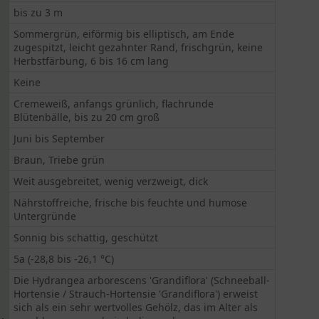
bis zu 3 m
Sommergrün, eiförmig bis elliptisch, am Ende
zugespitzt, leicht gezahnter Rand, frischgrün, keine
Herbstfärbung, 6 bis 16 cm lang
Keine
Cremeweiß, anfangs grünlich, flachrunde
Blütenbälle, bis zu 20 cm groß
Juni bis September
Braun, Triebe grün
Weit ausgebreitet, wenig verzweigt, dick
Nährstoffreiche, frische bis feuchte und humose
Untergründe
Sonnig bis schattig, geschützt
5a (-28,8 bis -26,1 °C)
Die Hydrangea arborescens 'Grandiflora' (Schneeball-
Hortensie / Strauch-Hortensie 'Grandiflora') erweist
sich als ein sehr wertvolles Gehölz, das im Alter als