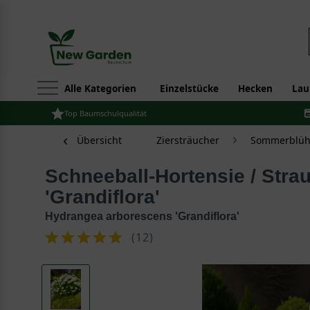
Alle Kategorien
Einzelstücke
Hecken
Lau
Top Baumschulqualität
Übersicht
Ziersträucher
Sommerblüh
Schneeball-Hortensie / Strauch-Hortensie
'Grandiflora'
Hydrangea arborescens 'Grandiflora'
(
12
)