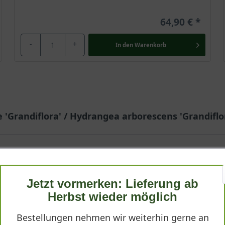
64,90 €
-
+
In den
Warenkorb
 'Grandiflora' / Hydrangea arborescens 'Grandiflo
Jetzt vormerken: Lieferung ab
Herbst wieder möglich
es Preis-Leistungs-Verhältnis. Gerne wieder.
Bestellungen nehmen wir weiterhin gerne an