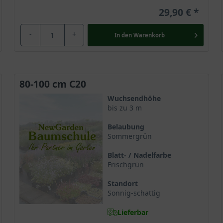
29,90 €
-
+
In den
Warenkorb
80-100 cm C20
Wuchsendhöhe
bis zu 3 m
Belaubung
Sommergrün
Blatt- / Nadelfarbe
Frischgrün
Standort
Sonnig-schattig
Lieferbar