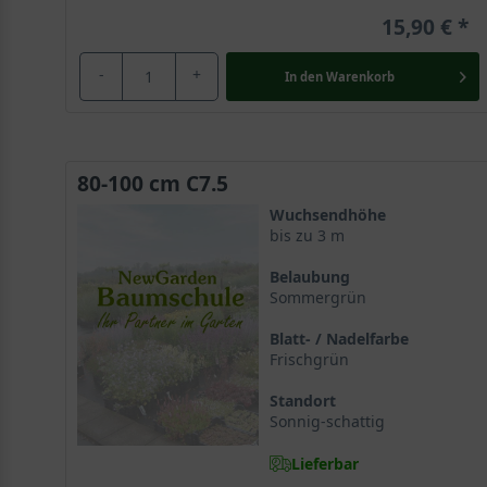
15,90 €
-
+
In den
Warenkorb
80-100 cm C7.5
Wuchsendhöhe
bis zu 3 m
Belaubung
Sommergrün
Blatt- / Nadelfarbe
Frischgrün
Standort
Sonnig-schattig
Lieferbar