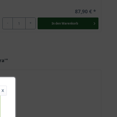
87,90 €
-
+
In den
Warenkorb
ra'"
X