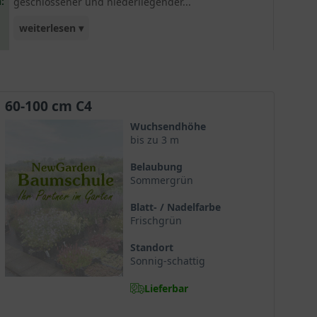
:
geschlossener und niederliegender...
weiterlesen ▾
Blütenstrauch wächst. Ob als Einzelelement im
Garten oder als ansprechende Kübelpflanze -
diese Sorte wird Sie garantiert begeistern! Auch
für schattige Plätze geeignet.
60-100 cm C4
Wuchsendhöhe
bis zu 3 m
Belaubung
Sommergrün
Blatt- / Nadelfarbe
Frischgrün
Standort
Sonnig-schattig
Lieferbar