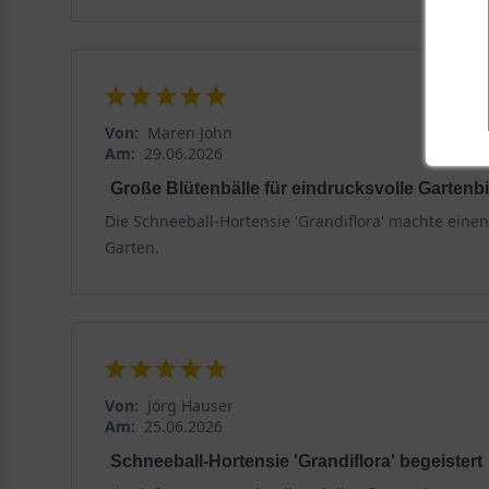
Von:
Maren John
Am:
29.06.2026
Große Blütenbälle für eindrucksvolle Gartenbi
Die Schneeball-Hortensie 'Grandiflora' machte eine
Garten.
Von:
Jörg Hauser
Am:
25.06.2026
Schneeball-Hortensie 'Grandiflora' begeistert