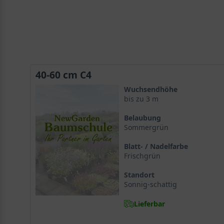
40-60 cm C4
Wuchsendhöhe
bis zu 3 m
Belaubung
Sommergrün
Blatt- / Nadelfarbe
Frischgrün
Standort
Sonnig-schattig
Lieferbar