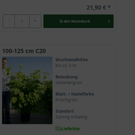
21,90 €
-
+
In den
Warenkorb
100-125 cm C20
Wuchsendhöhe
bis zu 3 m
Belaubung
Sommergrün
Blatt- / Nadelfarbe
Frischgrün
Standort
Sonnig-schattig
Lieferbar