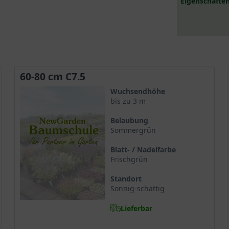
Eigenschaften
60-80 cm C7.5
Wuchsendhöhe
bis zu 3 m
Belaubung
Sommergrün
Blatt- / Nadelfarbe
Frischgrün
Standort
Sonnig-schattig
Lieferbar