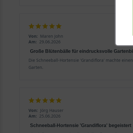
Von:
Maren John
Am:
29.06.2026
Große Blütenbälle für eindrucksvolle Gartenbi
Die Schneeball-Hortensie 'Grandiflora' machte eine
Garten.
Von:
Jörg Hauser
Am:
25.06.2026
Schneeball-Hortensie 'Grandiflora' begeistert