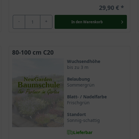
29,90 €
-
+
In den
Warenkorb
80-100 cm C20
Wuchsendhöhe
bis zu 3 m
Belaubung
Sommergrün
Blatt- / Nadelfarbe
Frischgrün
Standort
Sonnig-schattig
Lieferbar