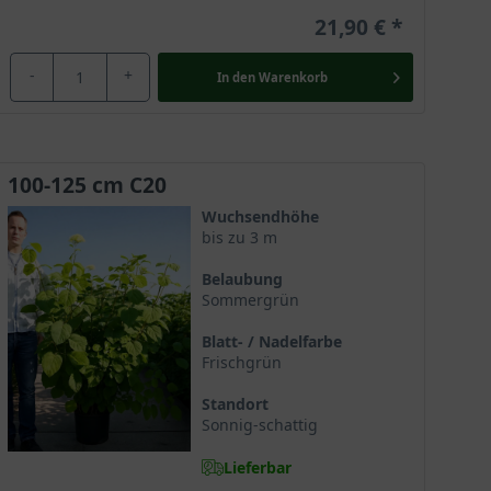
21,90 €
-
+
In den
Warenkorb
100-125 cm C20
Wuchsendhöhe
bis zu 3 m
Belaubung
Sommergrün
Blatt- / Nadelfarbe
Frischgrün
Standort
Sonnig-schattig
Lieferbar