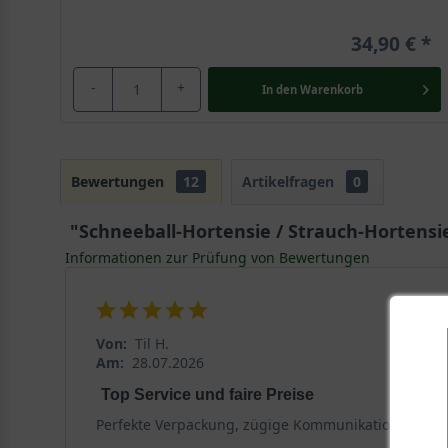
34,90 €
-
+
In den
Warenkorb
Bewertungen
12
Artikelfragen
0
"Schneeball-Hortensie / Strauch-Hortensie
Informationen zur Prüfung von Bewertungen
Von:
Til H.
Am:
28.07.2026
Top Service und faire Preise
Perfekte Verpackung, zügige Kommunikation und toll