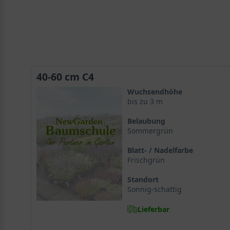
40-60 cm C4
Wuchsendhöhe
bis zu 3 m
Belaubung
Sommergrün
Blatt- / Nadelfarbe
Frischgrün
Standort
Sonnig-schattig
Lieferbar