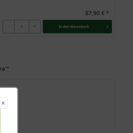
87,90 €
-
+
In den
Warenkorb
ra'"
X