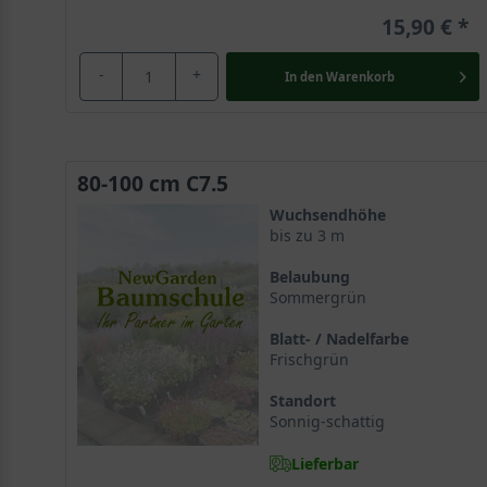
15,90 €
-
+
In den
Warenkorb
80-100 cm C7.5
Wuchsendhöhe
bis zu 3 m
Belaubung
Sommergrün
Blatt- / Nadelfarbe
Frischgrün
Standort
Sonnig-schattig
Lieferbar