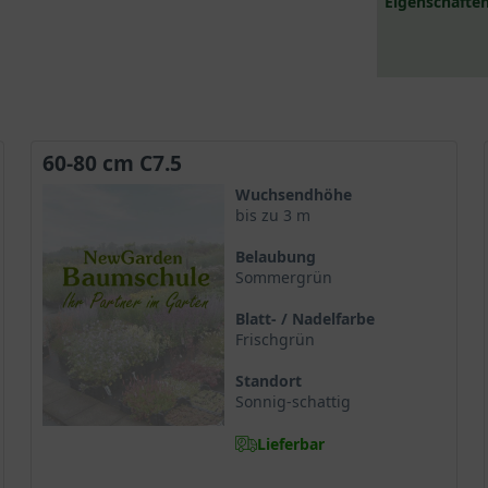
Eigenschaften
60-80 cm C7.5
Wuchsendhöhe
bis zu 3 m
Belaubung
Sommergrün
Blatt- / Nadelfarbe
Frischgrün
Standort
Sonnig-schattig
Lieferbar