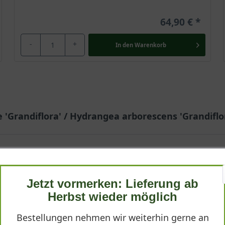
64,90 €
-
+
In den
Warenkorb
 'Grandiflora' / Hydrangea arborescens 'Grandiflo
Jetzt vormerken: Lieferung ab
Herbst wieder möglich
es Preis-Leistungs-Verhältnis. Gerne wieder.
Bestellungen nehmen wir weiterhin gerne an