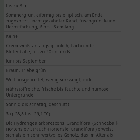
bis zu 3 m
Sommergrün, eiförmig bis elliptisch, am Ende
zugespitzt, leicht gezahnter Rand, frischgrün, keine
Herbstfärbung, 6 bis 16 cm lang
Keine
Cremeweiß, anfangs grünlich, flachrunde
Blütenbälle, bis zu 20 cm groß
Juni bis September
Braun, Triebe grün
Weit ausgebreitet, wenig verzweigt, dick
Nährstoffreiche, frische bis feuchte und humose
Untergründe
Sonnig bis schattig, geschützt
5a (-28,8 bis -26,1 °C)
Die Hydrangea arborescens 'Grandiflora' (Schneeball-
Hortensie / Strauch-Hortensie 'Grandiflora') erweist
sich als ein sehr wertvolles Gehölz, das im Alter als