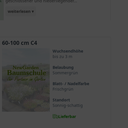
:
geschlossener und niederliegender...
weiterlesen ▾
Blütenstrauch wächst. Ob als Einzelelement im
Garten oder als ansprechende Kübelpflanze -
diese Sorte wird Sie garantiert begeistern! Auch
für schattige Plätze geeignet.
60-100 cm C4
Wuchsendhöhe
bis zu 3 m
Belaubung
Sommergrün
Blatt- / Nadelfarbe
Frischgrün
Standort
Sonnig-schattig
Lieferbar