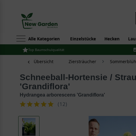
Alle Kategorien
Einzelstücke
Hecken
Lau
Top Baumschulqualität
Übersicht
Ziersträucher
Sommerblüh
Schneeball-Hortensie / Strauch-Hortensie
'Grandiflora'
Hydrangea arborescens 'Grandiflora'
(
12
)