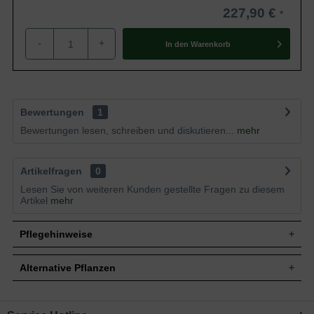
227,90 €
-
+
In den
Warenkorb
Bewertungen
1
Bewertungen lesen, schreiben und diskutieren...
mehr
Artikelfragen
0
Lesen Sie von weiteren Kunden gestellte Fragen zu diesem
Artikel
mehr
Pflegehinweise
Alternative Pflanzen
Pflanz- und Pflegetipps Hydrangea paniculata
'Bobo ®' / Rispen-Hortensie 'Bobo ®'