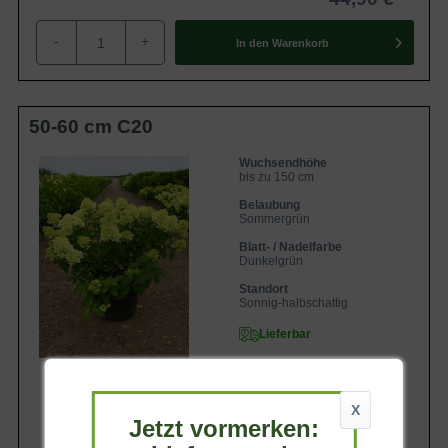
-
+
In den
Warenkorb
50-60 cm C20
Wuchsendhöhe
bis zu 150 cm
Belaubung
Sommergrün
Blatt- / Nadelfarbe
Dunkelgrün
Standort
Sonnig-halbschattig
Lieferbar
X
Jetzt vormerken: