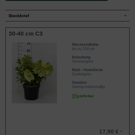
Steckbrief
Zwergstrauch, aufrecht, breitbuschig,
30-40 cm C3
Wuchs
kompakt, gut verzweigt, bis zu 150 cm
hoch und 70 cm breit
Wuchshöhe
bis zu 150 cm
Wuchsendhöhe
bis zu 150 cm
Sommergrün, eiförmig bis elliptisch, am
Blatt
Ende zugespitzt, gesägter Rand,
Belaubung
mattglänzend, dunkelgrün, ca. 12 cm lang
Sommergrün
Frucht
Keine
Blatt- / Nadelfarbe
Dunkelgrün
Weiß, lange Blühphase, später nur kurz
Blüte
hellrosa, in kegelförmigen Rispen,
Standort
reichblühend
Sonnig-halbschattig
Blütezeit
Juli bis September
Lieferbar
Rinde
Bräunlich
Wurzeln
Flachwurzler, viele Feinwurzeln
Frische bis feuchte, humose und
Boden
nahrhafte Untergründe
Standort
Sonnig bis halbschattig
17,90 €
Winterhart
5a (-28,8 bis -26,1 °C)