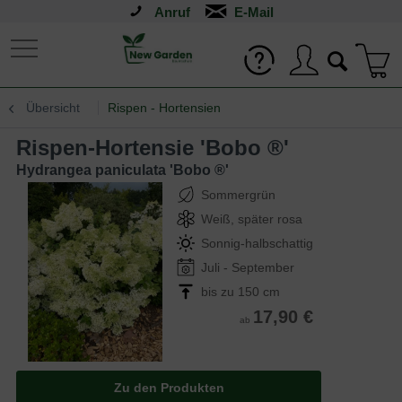
Anruf
Übersicht
Rispen - Hortensien
Rispen-Hortensie 'Bobo ®'
Hydrangea paniculata 'Bobo ®'
Sommergrün
Weiß, später rosa
Sonnig-halbschattig
Juli - September
bis zu 150 cm
17,90 €
ab
Zu den Produkten