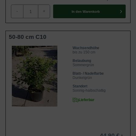
-
+
In den
Warenkorb
50-80 cm C10
Wuchsendhöhe
bis zu 150 cm
Belaubung
Sommergrün
Blatt- / Nadelfarbe
Dunkelgrün
Standort
Sonnig-halbschattig
Lieferbar
44,90 €