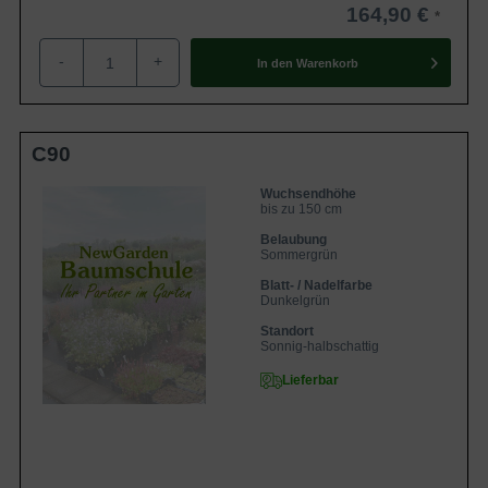
164,90 €
-
+
In den
Warenkorb
C90
Wuchsendhöhe
bis zu 150 cm
Belaubung
Sommergrün
Blatt- / Nadelfarbe
Dunkelgrün
Standort
Sonnig-halbschattig
Lieferbar