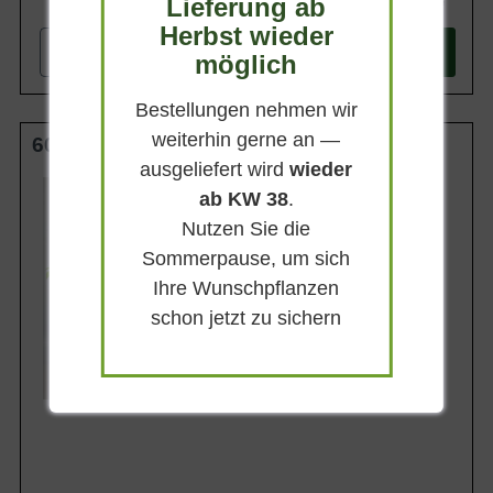
Lieferung ab
74,90 €
Herbst wieder
-
+
In den
Warenkorb
möglich
Bestellungen nehmen wir
weiterhin gerne an —
60-80 cm C15
ausgeliefert wird
wieder
Wuchsendhöhe
ab KW 38
.
bis zu 150 cm
Nutzen Sie die
Belaubung
Sommergrün
Sommerpause, um sich
Blatt- / Nadelfarbe
Ihre Wunschpflanzen
Dunkelgrün
schon jetzt zu sichern
Standort
Sonnig-halbschattig
Lieferbar