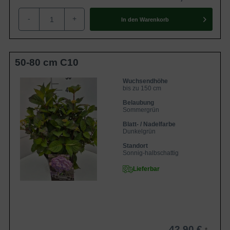
-
+
In den
Warenkorb
50-80 cm C10
Wuchsendhöhe
bis zu 150 cm
Belaubung
Sommergrün
Blatt- / Nadelfarbe
Dunkelgrün
Standort
Sonnig-halbschattig
Lieferbar
42,90 €