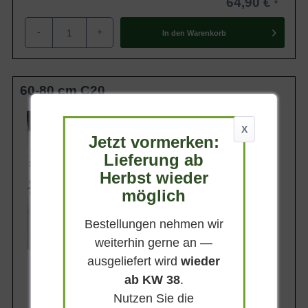
64,90 €
-
+
In den
Warenkorb
60-80 cm C20
Wuchsendhöhe
bis zu 150 cm
X
Jetzt vormerken:
Belaubung
Sommergrün
Lieferung ab
Herbst wieder
Blatt- / Nadelfarbe
Dunkelgrün
möglich
Standort
Sonnig-halbschattig
Bestellungen nehmen wir
Lieferbar
weiterhin gerne an —
ausgeliefert wird
wieder
ab KW 38
.
Nutzen Sie die