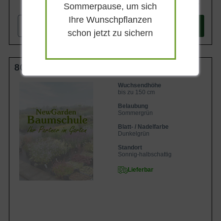
78,90 €
Sommerpause, um sich
Ihre Wunschpflanzen
-
+
In den
Warenkorb
schon jetzt zu sichern
80-100 cm C20
Wuchsendhöhe
bis zu 150 cm
Belaubung
Sommergrün
Blatt- / Nadelfarbe
Dunkelgrün
Standort
Sonnig-halbschattig
Lieferbar