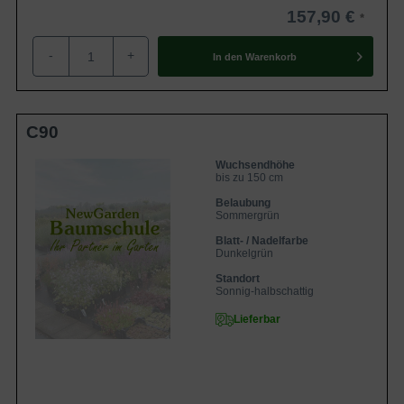
157,90 €
-
+
In den
Warenkorb
C90
Wuchsendhöhe
bis zu 150 cm
Belaubung
Sommergrün
Blatt- / Nadelfarbe
Dunkelgrün
Standort
Sonnig-halbschattig
Lieferbar