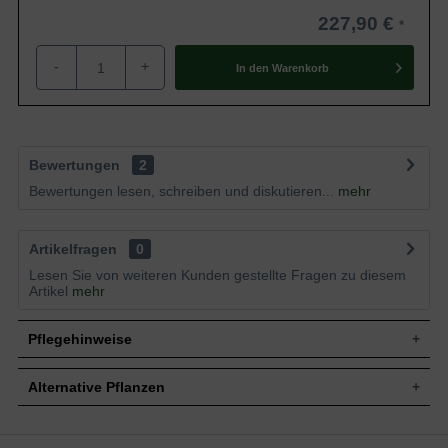
227,90 €
-
+
In den
Warenkorb
Bewertungen
2
Bewertungen lesen, schreiben und diskutieren...
mehr
Artikelfragen
0
Lesen Sie von weiteren Kunden gestellte Fragen zu diesem
Artikel
mehr
Pflegehinweise
Alternative Pflanzen
Pflanz- und Pflegetipps Hydrangea serrata
'Preziosa' / Teller-Hortensie 'Preziosa'