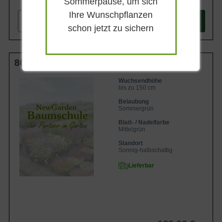
Sommerpause, um sich
Ihre Wunschpflanzen
-
+
In den
Warenkorb
schon jetzt zu sichern
80-100 cm C45
Wuchsendhöhe
bis zu 150 cm
Belaubung
Sommergrün
Blatt- / Nadelfarbe
Mittelgrün
Standort
Sonnig-halbschattig
Lieferbar