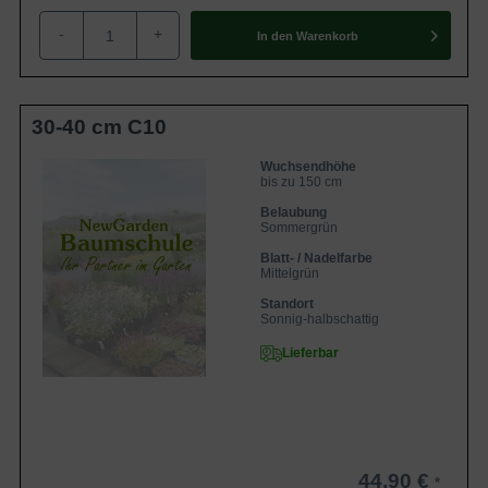
Blüten stehen in kugelförmigen
Blütenknöpfen zusammen.
-
+
In den
Warenkorb
30-40 cm C10
Wuchsendhöhe
bis zu 150 cm
Belaubung
Sommergrün
Blatt- / Nadelfarbe
Mittelgrün
Standort
Sonnig-halbschattig
Lieferbar
44,90 €