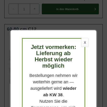
-
+
In den
Warenkorb
60-80 cm C12
Wuchsendhöhe
bis zu 150 cm
X
Jetzt vormerken:
Belaubung
Sommergrün
Lieferung ab
Herbst wieder
Blatt- / Nadelfarbe
Mittelgrün
möglich
Standort
Sonnig-halbschattig
Bestellungen nehmen wir
Lieferbar
weiterhin gerne an —
ausgeliefert wird
wieder
ab KW 38
.
Nutzen Sie die
59,90 €