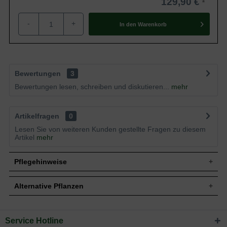
129,90 €
-
+
In den
Warenkorb
Bewertungen
3
Bewertungen lesen, schreiben und diskutieren...
mehr
Artikelfragen
0
Lesen Sie von weiteren Kunden gestellte Fragen zu diesem
Artikel
mehr
Pflegehinweise
Alternative Pflanzen
Pflanz- und Pflegetipps Cephalanthus
occidentalis / Knopfbusch
Service Hotline
Sie suchen eine Alternative?