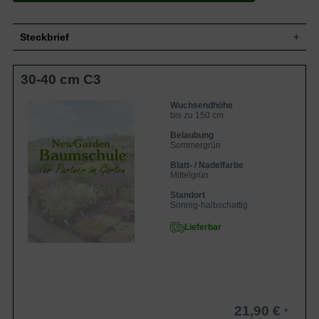
Steckbrief
Strauchartig, bis zu 150 cm hoch und 130
Wuchs
30-40 cm C3
cm breit
Wuchshöhe
bis zu 150 cm
Wuchsendhöhe
Sommergrün, eiförmig länglich,
Blatt
bis zu 150 cm
mittelgrün, im Herbst orange-gelb gefärbt
Belaubung
Frucht
Unbedeutend
Sommergrün
Blüte
Weißgelb
Blatt- / Nadelfarbe
Blütezeit
Juli bis August
Mittelgrün
Rinde
Grau-braun
Standort
Boden
Bevorzugt durchlässige, frische Böden
Sonnig-halbschattig
Standort
Sonnig bis halbschattig
Lieferbar
Winterhart
6 (-23,3 bis -17,8 °C)
Der Cephalanthus occidentalis /
Knopfbusch wird bis zu 150 cm hoch und
bevorzugt ein sonniges, feuchtes
Plätzchen. Auffällig ist seine originelle
Eigenschaften
Blütenform, aus der die hellen
21,90 €
Staubgefäße weit hervorschauen. Die