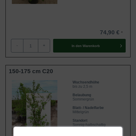
74,90 €
-
+
In den
Warenkorb
150-175 cm C20
Wuchsendhöhe
bis zu 2,5 m
Belaubung
Sommergrün
Blatt- / Nadelfarbe
Mittelgrün
Standort
Sonnig-halbschattig
Lieferbar