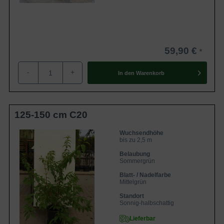
59,90 €
-
+
In den
Warenkorb
125-150 cm C20
Wuchsendhöhe
bis zu 2,5 m
Belaubung
Sommergrün
Blatt- / Nadelfarbe
Mittelgrün
Standort
Sonnig-halbschattig
Lieferbar