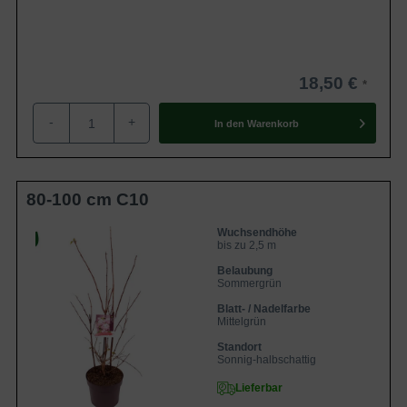
18,50 €
-
+
In den
Warenkorb
80-100 cm C10
Wuchsendhöhe
bis zu 2,5 m
Belaubung
Sommergrün
Blatt- / Nadelfarbe
Mittelgrün
Standort
Sonnig-halbschattig
Lieferbar