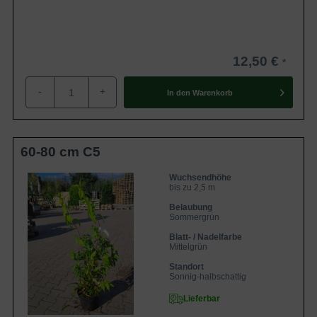
'Strawberry Field' ist ein auffällig
Eigenschaften
blühender mittelgroßer Strauch.
Besonders an dieser schönen Pflanze ist,
dass sie an warmen Sommertagen nach
Erdbeere duftet.
12,50 €
-
+
In den
Warenkorb
60-80 cm C5
Wuchsendhöhe
bis zu 2,5 m
Belaubung
Sommergrün
Blatt- / Nadelfarbe
Mittelgrün
Standort
Sonnig-halbschattig
Lieferbar