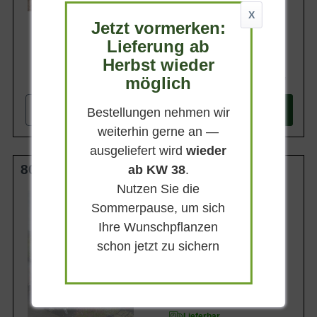
X
Jetzt vormerken:
Lieferung ab
Herbst wieder
87,90 €
möglich
-
+
Bestellungen nehmen wir
In den
Warenkorb
weiterhin gerne an —
ausgeliefert wird
wieder
80 cm Stamm C4
ab KW 38
.
Nutzen Sie die
Kronengröße
25-35 cm
Sommerpause, um sich
Ihre Wunschpflanzen
Belaubung
Sommergrün
schon jetzt zu sichern
Blatt- / Nadelfarbe
Mittelgrün
Standort
Sonnig-halbschattig
Lieferbar