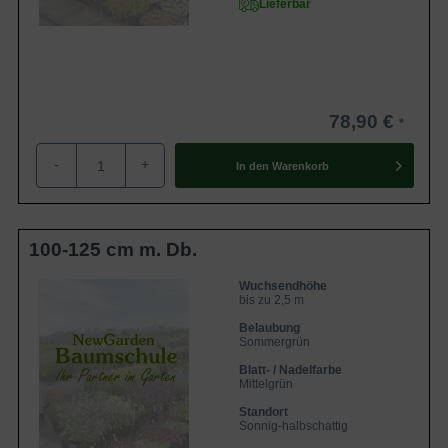
Lieferbar
78,90 €
-
+
In den
Warenkorb
100-125 cm m. Db.
Wuchsendhöhe
bis zu 2,5 m
Belaubung
Sommergrün
Blatt- / Nadelfarbe
Mittelgrün
Standort
Sonnig-halbschattig