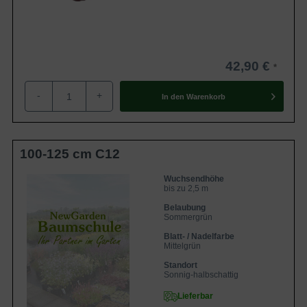
42,90 €
-
+
In den
Warenkorb
100-125 cm C12
Wuchsendhöhe
bis zu 2,5 m
Belaubung
Sommergrün
Blatt- / Nadelfarbe
Mittelgrün
Standort
Sonnig-halbschattig
Lieferbar