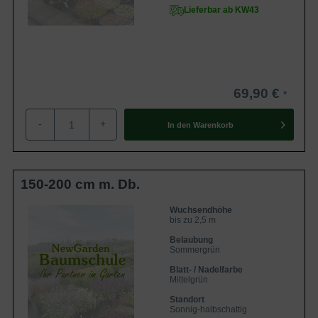
Lieferbar ab KW43
69,90 €
-
+
In den
Warenkorb
150-200 cm m. Db.
Wuchsendhöhe
bis zu 2,5 m
Belaubung
Sommergrün
Blatt- / Nadelfarbe
Mittelgrün
Standort
Sonnig-halbschattig