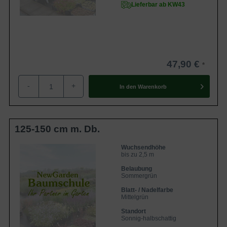
Lieferbar ab KW43
47,90 €
-
+
In den
Warenkorb
125-150 cm m. Db.
Wuchsendhöhe
bis zu 2,5 m
Belaubung
Sommergrün
Blatt- / Nadelfarbe
Mittelgrün
Standort
Sonnig-halbschattig