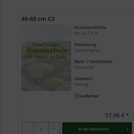
40-60 cm C3
Wuchsendhöhe
bis zu 2,5 m
Belaubung
Sommergrün
Blatt- / Nadelfarbe
Purpurrot
Standort
Sonnig
Lieferbar
17,90 €
-
+
In den
Warenkorb