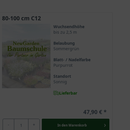
Einzel- als auch Gruppenstellung.
80-100 cm C12
Wuchsendhöhe
bis zu 2,5 m
Belaubung
Sommergrün
Blatt- / Nadelfarbe
Purpurrot
Standort
Sonnig
Lieferbar
47,90 €
-
+
In den
Warenkorb