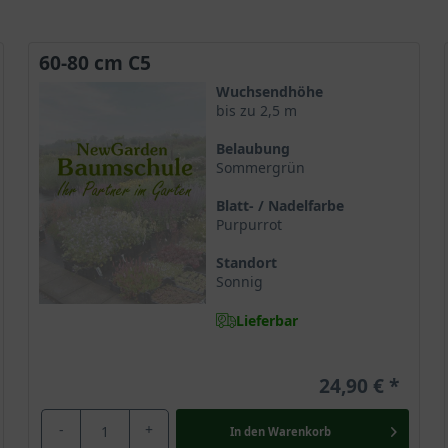
60-80 cm C5
Wuchsendhöhe
bis zu 2,5 m
Belaubung
Sommergrün
Blatt- / Nadelfarbe
Purpurrot
Standort
Sonnig
Lieferbar
24,90 €
-
+
In den
Warenkorb