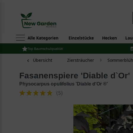
Alle Kategorien
Einzelstücke
Hecken
Lau
Top Baumschulqualität
Übersicht
Ziersträucher
Sommerblüh
Fasanenspiere 'Diable d`Or'
Physocarpus opulifolius 'Diable d'Or ®'
(
5
)