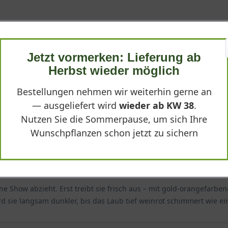
ng
Jetzt vormerken: Lieferung ab
folius 'Diable d'Or ®' hat uns voll überzeugt: kräftiger Wuchs, int
Herbst wieder möglich
agendes Preis-Leistungs-Verhältnis, pünktliche Lieferung und lie
Bestellungen nehmen wir weiterhin gerne an
— ausgeliefert wird
wieder ab KW 38
.
Nutzen Sie die Sommerpause, um sich Ihre
Wunschpflanzen schon jetzt zu sichern
ine Show abzieht. Erst treibt sie frisch aus – mit gold-orangefarben
d sie langsam dunkler, bis das Laub tief weinrot schimmert wie ei