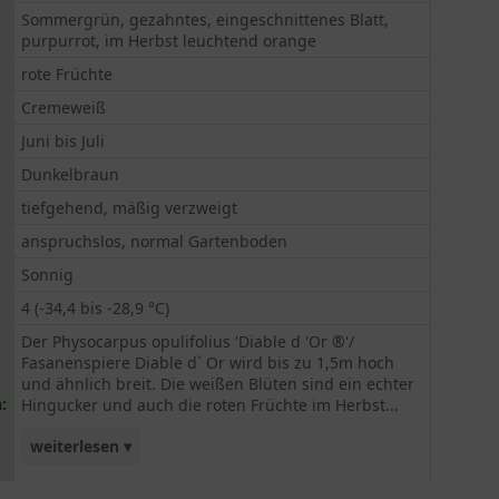
Sommergrün, gezahntes, eingeschnittenes Blatt,
purpurrot, im Herbst leuchtend orange
rote Früchte
Cremeweiß
Juni bis Juli
Dunkelbraun
tiefgehend, mäßig verzweigt
anspruchslos, normal Gartenboden
Sonnig
4 (-34,4 bis -28,9 °C)
Der Physocarpus opulifolius 'Diable d 'Or ®'/
Fasanenspiere Diable d` Or wird bis zu 1,5m hoch
und ähnlich breit. Die weißen Blüten sind ein echter
:
Hingucker und auch die roten Früchte im Herbst...
weiterlesen ▾
sind sehr dekorativ. Sie eignet sich sowohl für die