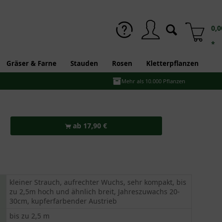
0,0
*
Gräser & Farne
Stauden
Rosen
Kletterpflanzen
Mehr als 10.000 Pflanzen
ab 17,90 €
kleiner Strauch, aufrechter Wuchs, sehr kompakt, bis
zu 2,5m hoch und ähnlich breit, Jahreszuwachs 20-
30cm, kupferfarbender Austrieb
bis zu 2,5 m