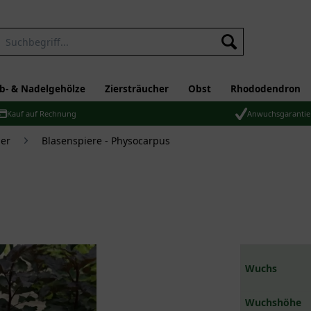
b- & Nadelgehölze
Ziersträucher
Obst
Rhododendron
Kauf auf Rechnung
Anwuchsgarantie
er
Blasenspiere - Physocarpus
Wuchs
Wuchshöhe