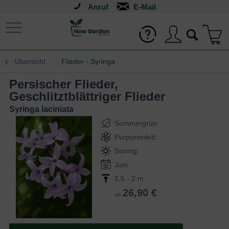
Anruf
Übersicht
Flieder - Syringa
Persischer Flieder,
Geschlitztblättriger Flieder
Syringa laciniata
Sommergrün
Purpurviolett
Sonnig
Juni
1,5 - 2 m
26,90 €
ab