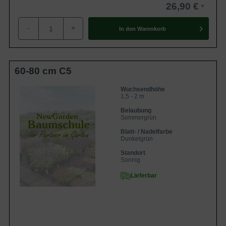
schwachwüchsiger Gartenflieder und
26,90 €
Eigenschaften
bevorzugt sonnige Standorte. Auch
hervorragend als Kübelpflanze geeignet.
Junngpflanzen sollten allerdings
-
+
In den
Warenkorb
windgeschützt stehen.
60-80 cm C5
Wuchsendhöhe
1,5 - 2 m
Belaubung
Sommergrün
Blatt- / Nadelfarbe
Dunkelgrün
Standort
Sonnig
Lieferbar