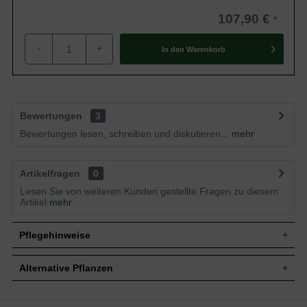
107,90 €
-
+
In den
Warenkorb
Bewertungen
3
Bewertungen lesen, schreiben und diskutieren...
mehr
Artikelfragen
0
Lesen Sie von weiteren Kunden gestellte Fragen zu diesem
Artikel
mehr
Pflegehinweise
Alternative Pflanzen
Pflanz- und Pflegetipps Syringa laciniata /
Persischer Flieder, Geschlitztblättriger Flieder