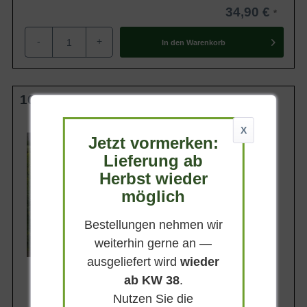
34,90 €
-
+
In den
Warenkorb
100-125 cm C20
Wuchsendhöhe
X
1,5 - 2 m
Jetzt vormerken:
Belaubung
Lieferung ab
Sommergrün
Herbst wieder
Blatt- / Nadelfarbe
möglich
Dunkelgrün
Standort
Sonnig
Bestellungen nehmen wir
weiterhin gerne an —
Lieferbar
ausgeliefert wird
wieder
ab KW 38
.
Nutzen Sie die