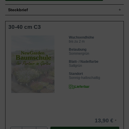
Steckbrief
Kleiner bis mittelgroßer Strauch, breit-
30-40 cm C3
Wuchs
aufrecht, buschig und kompakt, bis zu 200
cm hoch und bis zu 150 cm breit
Wuchshöhe
bis zu 2 m
Wuchsendhöhe
bis zu 2 m
Sommergrün, spitz-oval, gezähnter Rand,
Blatt
sattgrün, Herbstfärbung rot, ca. 10 cm
Belaubung
lang
Sommergrün
Frucht
-
Blatt- / Nadelfarbe
Sattgrün
Anfangs reinweiß, dann zartrosa bis
Blüte
dunkelrosa, in bis zu 30 cm langen Rispen
Standort
Blütezeit
Juli bis Oktober
Sonnig-halbschattig
Rinde
Braunrot
Lieferbar
Wurzeln
Flachwurzler, viele Feinwurzeln
Bevorzugt humose, frische und
Boden
durchlässige Untergründe
Standort
Sonnig bis halbschattig
Winterhart
5a (-28,8 bis -26,1 °C)
13,90 €
Die Hydrangea paniculata 'Pink Lady'
(Rispen-Hortensie 'Pink Lady') erweist