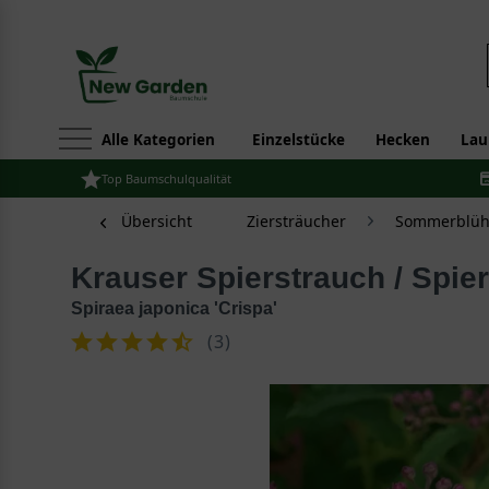
Alle Kategorien
Einzelstücke
Hecken
Lau
Top Baumschulqualität
Übersicht
Ziersträucher
Sommerblüh
Krauser Spierstrauch / Spie
Spiraea japonica 'Crispa'
(
3
)