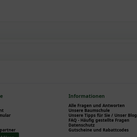
 / Krauser Spierstrauch / Spierstrauch 'Crispa'
npflanzen einen optimalen Start am neuen Standort geben. Auf der
en zu Pflanzzeitpunkt, Pflege, Bewässerung etc. finden können. Al
nd herunterladen können.
zum hier gezeigten Artikel Spiraea japonica 'Crispa' / Krauser Spie
ce
Informationen
ea
Alle Fragen und Antworten
ht
Unsere Baumschule
mular
Unsere Tipps für Sie / Unser Blog
FAQ - Häufig gestellte Fragen
Datenschutz
partner
Gutscheine und Rabattcodes