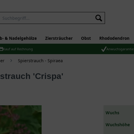
b- & Nadelgehölze
Ziersträucher
Obst
Rhododendron
Kauf auf Rechnung
Anwuchsgarantie
er
Spierstrauch - Spiraea
rstrauch 'Crispa'
Wuchs
Wuchshöhe