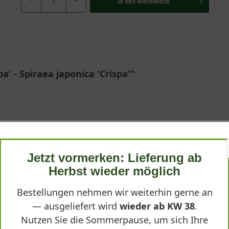
-
+
In den
Warenkorb
a' - Spiraea japonica 'Crispa'"
Jetzt vormerken: Lieferung ab
rvice
Herbst wieder möglich
Die Pflanze wirkt gesund, kompakt und blühfreudig – genau wie be
Bestellungen nehmen wir weiterhin gerne an
— ausgeliefert wird
wieder ab KW 38
.
Nutzen Sie die Sommerpause, um sich Ihre