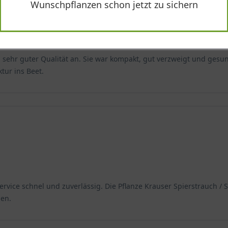
Wunschpflanzen schon jetzt zu sichern
in sehr guter Qualität an. Sie war kompakt, gut verzweigt und ges
tur ins Beet.
vice schnel und zuverlässig. Die Pflanze Krauser Spierstrauch / Sp
den.