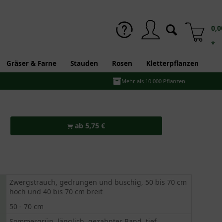
0,0
*
Gräser & Farne
Stauden
Rosen
Kletterpflanzen
Mehr als 10.000 Pflanzen
ab 5,75 €
Zwergstrauch, gedrungen und buschig, 50 bis 70 cm
hoch und 40 bis 70 cm breit
50 - 70 cm
Sommergrün, länglich, gezahnter Rand, tief