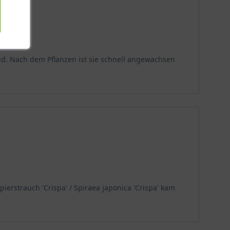
und. Nach dem Pflanzen ist sie schnell angewachsen
ierstrauch 'Crispa' / Spiraea japonica 'Crispa' kam