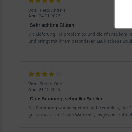
Von:
Heidi Anders
Am:
24.01.2026
Sehr schöne Blüten
Die Lieferung lief problemlos und die Pflanze kam 
und bringt mit ihrem besonderen Laub schöne Struk
Von:
Stefan Otto
Am:
21.12.2025
Gute Beratung, schneller Service
Die Beratungg war kompetent und freundlich, der Ser
gut verpackt an. Kleine Wartezeit, insgesamt zufrie