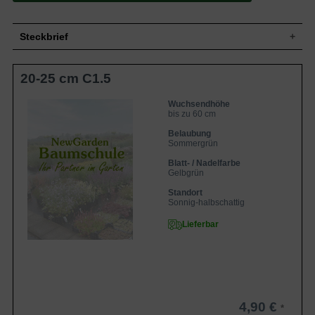
Steckbrief
Zwergstrauch, gedrungen, buschig,
20-25 cm C1.5
Wuchs
rundlich, vieltriebig, bis zu 60 cm hoch
und 50 bis 100 cm breit
Wuchshöhe
bis zu 60 cm
Wuchsendhöhe
bis zu 60 cm
Sommergrün, elliptisch bis spitz-eiförmig,
zugespitzt, gezahnter Rand, im Austrieb
Belaubung
Blatt
rötlich, dann zitronengelb bis hellgrün, im
Sommergrün
Herbst gelb-orangerot, 3 bis 7 cm lang
Blatt- / Nadelfarbe
und 1 bis 3 cm breit
Gelbgrün
Frucht
Balgfrucht
Standort
Blüte
Lilarosa, in Schirmrispen
Sonnig-halbschattig
Blütezeit
Juni - Juli
Lieferbar
Rinde
Braun, im Winter schwärzlich
Wurzeln
Flachwurzler, fein
Frische, nahrhafte, humose und gut
Boden
durchlässige Untergründe
Standort
Sonnig bis halbschattig
4,90 €
Winterhart
5a (-28,8 bis -26,1 °C)