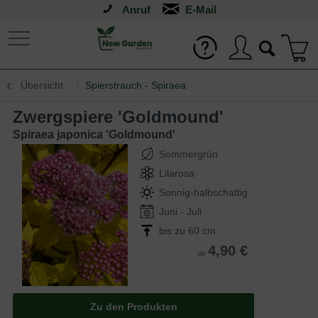
Anruf
Übersicht
Spierstrauch - Spiraea
Zwergspiere 'Goldmound'
Spiraea japonica 'Goldmound'
Sommergrün
Lilarosa
Sonnig-halbschattig
Juni - Juli
bis zu 60 cm
4,90 €
ab
Zu den Produkten