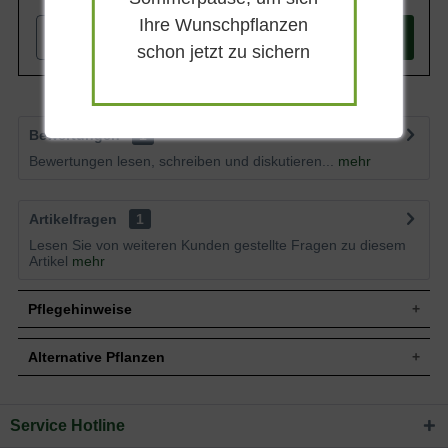
Ihre Wunschpflanzen
-
+
In den
Warenkorb
schon jetzt zu sichern
Bewertungen
1
Bewertungen lesen, schreiben und diskutieren...
mehr
Artikelfragen
1
Lesen Sie von weiteren Kunden gestellte Fragen zu diesem
Artikel
mehr
Pflegehinweise
Alternative Pflanzen
Pflanz- und Pflegetipps Spiraea japonica
'Goldmound' / Zwergspiere 'Goldmound'
Service Hotline
Sie suchen eine Alternative?
Mit ein paar kleinen Tipps und Tricks kann man