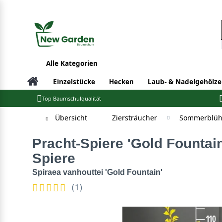
Alle Kategorien
Einzelstücke
Hecken
Laub- & Nadelgehölze
Top Baumschulqualität
Übersicht
Ziersträucher
Sommerblüh
Pracht-Spiere 'Gold Fountain' / Gelbe Pracht-
Spiere
Spiraea vanhouttei 'Gold Fountain'
(
1
)