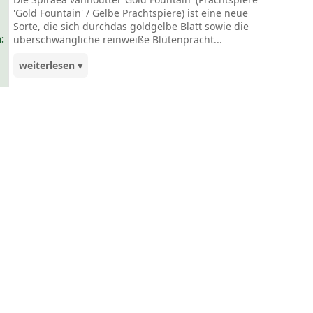
'Gold Fountain' / Gelbe Prachtspiere) ist eine neue
Sorte, die sich durchdas goldgelbe Blatt sowie die
:
überschwängliche reinweiße Blütenpracht...
weiterlesen ▾
auszeichnet und besonders dekorativ ist. 'Gold
Fountain'erweist sich als pflegeleicht, frosthart
sowie schnittverträglich. Eine tolle Alternative, die
sich für blühende Hecken oder als Beetpflanze
hervorragend eignet. Die Spiraea vanhouttei 'Gold
Fountain' bringt definitiv Farbe in den Garten und
ist eine echte Augenweide!