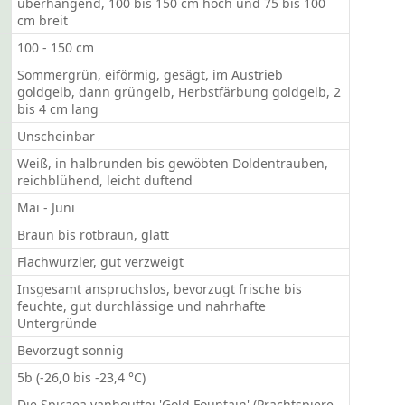
überhängend, 100 bis 150 cm hoch und 75 bis 100
cm breit
100 - 150 cm
Sommergrün, eiförmig, gesägt, im Austrieb
goldgelb, dann grüngelb, Herbstfärbung goldgelb, 2
bis 4 cm lang
Unscheinbar
Weiß, in halbrunden bis gewöbten Doldentrauben,
reichblühend, leicht duftend
Mai - Juni
Braun bis rotbraun, glatt
Flachwurzler, gut verzweigt
Insgesamt anspruchslos, bevorzugt frische bis
feuchte, gut durchlässige und nahrhafte
Untergründe
Bevorzugt sonnig
5b (-26,0 bis -23,4 °C)
Die Spiraea vanhouttei 'Gold Fountain' (Prachtspiere