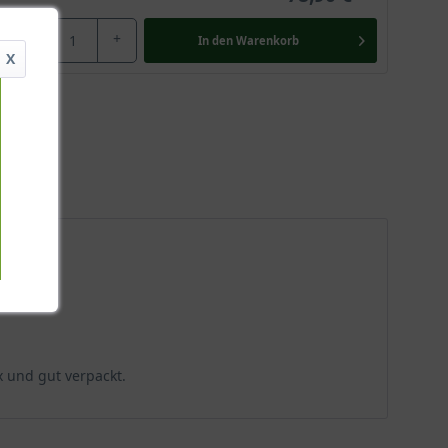
-
+
In den
Warenkorb
X
x und gut verpackt.