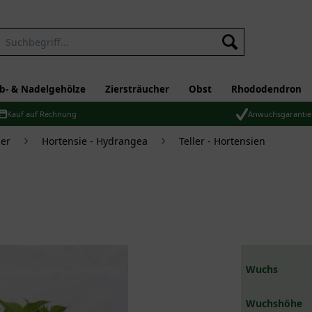
b- & Nadelgehölze
Ziersträucher
Obst
Rhododendron
Kauf auf Rechnung
Anwuchsgarantie
er
Hortensie - Hydrangea
Teller - Hortensien
Wuchs
Wuchshöhe