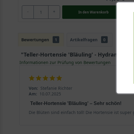
-
+
In den
Warenkorb
Bewertungen
1
Artikelfragen
0
"Teller-Hortensie 'Bläuling' - Hydrangea m
Informationen zur Prüfung von Bewertungen
Von:
Stefanie Richter
Am:
10.07.2025
Teller-Hortensie 'Bläuling' – Sehr schön!
Die Blüten sind einfach toll! Die Hortensie ist sup