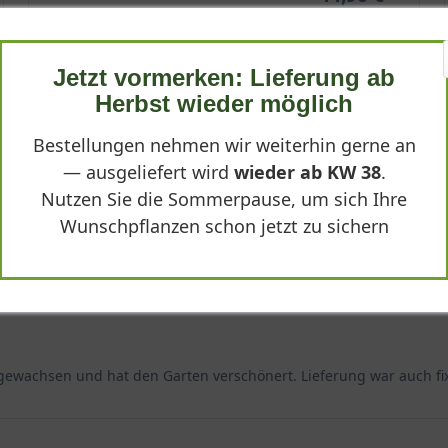
-
+
In den
Warenkorb
Jetzt vormerken: Lieferung ab
Herbst wieder möglich
Bestellungen nehmen wir weiterhin gerne an
— ausgeliefert wird
wieder ab KW 38
.
acrophylla 'Bläuling'"
Nutzen Sie die Sommerpause, um sich Ihre
Wunschpflanzen schon jetzt zu sichern
er gewachsen und hat den Garten verschönert. Lieferung war auch fi