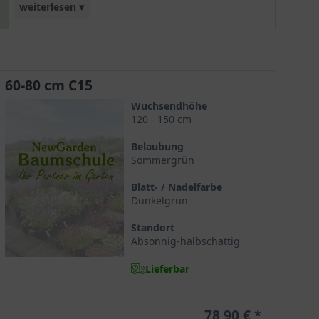
weiterlesen ▾
neutralem, basischen Boden kann die Blüte auch
leicht rosa werden. Während der Blühphase auf
ausreichend Wasser achten!
60-80 cm C15
Wuchsendhöhe
120 - 150 cm
Belaubung
Sommergrün
Blatt- / Nadelfarbe
Dunkelgrün
Standort
Absonnig-halbschattig
Lieferbar
78,90 €