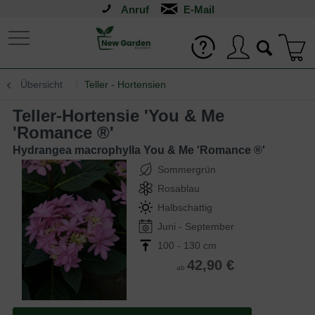
Anruf
Übersicht
Teller - Hortensien
Teller-Hortensie 'You & Me
'Romance ®'
Hydrangea macrophylla You & Me 'Romance ®'
Sommergrün
Rosablau
Halbschattig
Juni - September
100 - 130 cm
42,90 €
ab