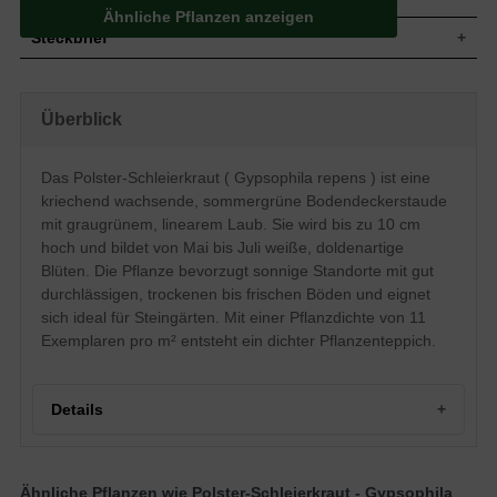
Ähnliche Pflanzen anzeigen
Steckbrief
Staude, aufrecht, bodendeckend,
Wuchs
kriechend, bis zu 10 cm hoch
Überblick
Wuchshöhe
bis zu 10 cm
Blatt
Sommergrün, lineal, graugrün
Das Polster-Schleierkraut ( Gypsophila repens ) ist eine
Frucht
Steril, ohne Fruchtbildung
kriechend wachsende, sommergrüne Bodendeckerstaude
Blüte
Weiß, doldenartig, rundlich
mit graugrünem, linearem Laub. Sie wird bis zu 10 cm
Blütezeit
Mai bis Juli
hoch und bildet von Mai bis Juli weiße, doldenartige
Gut durchlässige, trockene bis frische
Boden
Blüten. Die Pflanze bevorzugt sonnige Standorte mit gut
Untergründe
durchlässigen, trockenen bis frischen Böden und eignet
Standort
Sonnig
sich ideal für Steingärten. Mit einer Pflanzdichte von 11
Pflanzen pro
11
m²
Exemplaren pro m² entsteht ein dichter Pflanzenteppich.
Die Gypsophila repens (Hohes
Schleierkraut) ist eine sehr feinlaubige
und kriechend wachsende
Details
Bodendeckerstaude, die sich sehr gut in
den Steingarten eingliedern kann. Das i-
Tüpfelchen bilden die strahlend weißen,
Portrait des Polster-Schleierkrauts
doldenartigen Blüten, die sich von Mai bis
Herkunft und natürlicher Lebensraum
Eigenschaften
Juli in voller Pracht zeigen. An optimalen
Ähnliche Pflanzen wie Polster-Schleierkraut - Gypsophila