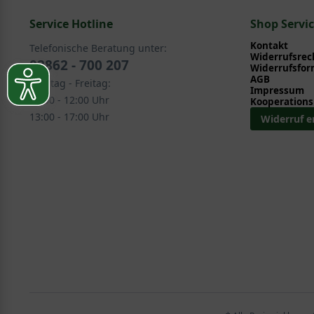
Service Hotline
Ziergehölze > Sommerblüher > Hortensie - Hydrange
Shop Servi
Ziergehölze > Herbstblüher > Hortensie - Hydrangea 
Kontakt
Telefonische Beratung unter:
Widerrufsrec
02862 - 700 207
Widerrufsfor
AGB
Montag - Freitag:
Impressum
08:30 - 12:00 Uhr
Kooperations
13:00 - 17:00 Uhr
Widerruf e