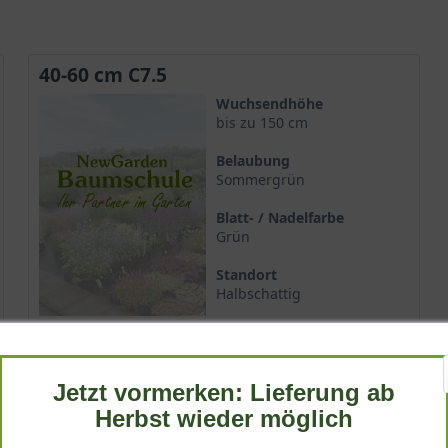
40-60 cm C7.5
Wuchsendhöhe
bis zu 150 cm
Belaubung
Sommergrün
Blatt- / Nadelfarbe
Grün
Standort
Halbschattig
Lieferbar
Jetzt vormerken: Lieferung ab
54,90 €
Herbst wieder möglich
-
+
In den
Warenkorb