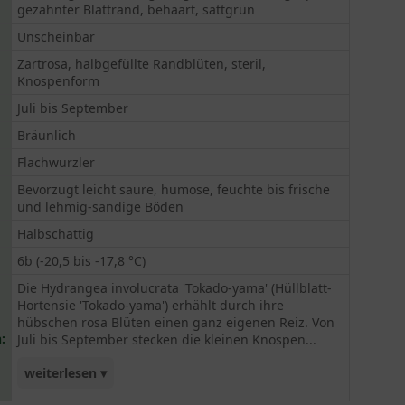
gezahnter Blattrand, behaart, sattgrün
Unscheinbar
Zartrosa, halbgefüllte Randblüten, steril,
Knospenform
Juli bis September
Bräunlich
Flachwurzler
Bevorzugt leicht saure, humose, feuchte bis frische
und lehmig-sandige Böden
Halbschattig
6b (-20,5 bis -17,8 °C)
Die Hydrangea involucrata 'Tokado-yama' (Hüllblatt-
Hortensie 'Tokado-yama') erhählt durch ihre
hübschen rosa Blüten einen ganz eigenen Reiz. Von
:
Juli bis September stecken die kleinen Knospen...
weiterlesen ▾