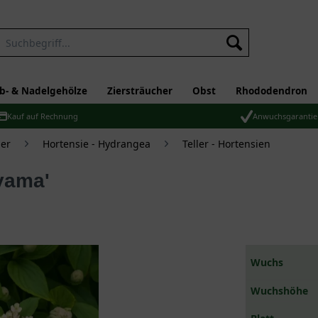
b- & Nadelgehölze
Ziersträucher
Obst
Rhododendron
Kauf auf Rechnung
Anwuchsgarantie
er
Hortensie - Hydrangea
Teller - Hortensien
-yama'
Wuchs
Wuchshöhe