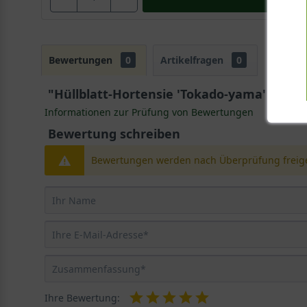
Bewertungen
0
Artikelfragen
0
"Hüllblatt-Hortensie 'Tokado-yama' - Hyd
Informationen zur Prüfung von Bewertungen
Bewertung schreiben
Bewertungen werden nach Überprüfung freige
Ihre Bewertung: