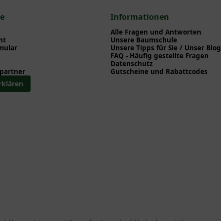
a > Teller - Hortensien
ce
Informationen
> Teller - Hortensien
Alle Fragen und Antworten
ht
Unsere Baumschule
mular
Unsere Tipps für Sie / Unser Blog
FAQ - Häufig gestellte Fragen
Datenschutz
partner
Gutscheine und Rabattcodes
rklären