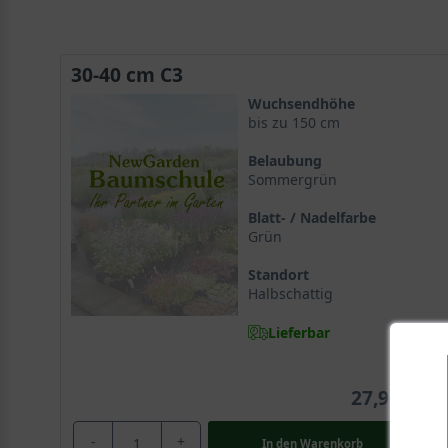
30-40 cm C3
Wuchsendhöhe
bis zu 150 cm
Belaubung
Sommergrün
Blatt- / Nadelfarbe
Grün
Standort
Halbschattig
Lieferbar
27,90 €
-
+
In den
Warenkorb