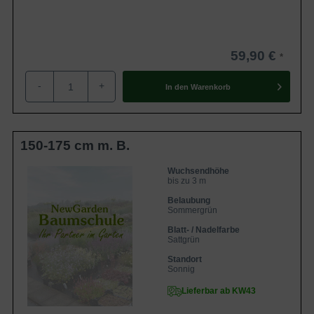
59,90 €
-
+
In den
Warenkorb
150-175 cm m. B.
Wuchsendhöhe
bis zu 3 m
Belaubung
Sommergrün
Blatt- / Nadelfarbe
Sattgrün
Standort
Sonnig
Lieferbar ab KW43