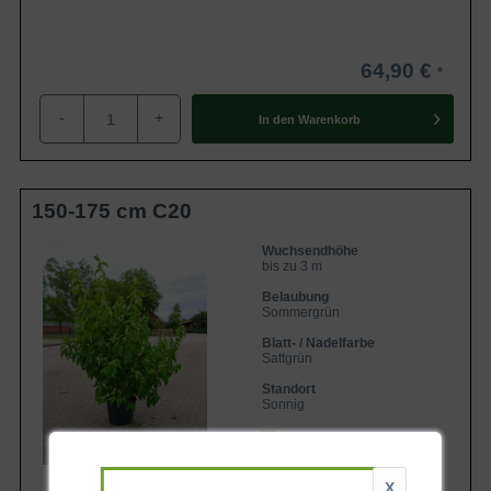
64,90 €
-
+
In den
Warenkorb
150-175 cm C20
Wuchsendhöhe
bis zu 3 m
Belaubung
Sommergrün
Blatt- / Nadelfarbe
Sattgrün
Standort
Sonnig
Lieferbar
X