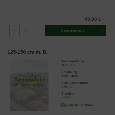
49,90 €
-
+
In den
Warenkorb
125-150 cm m. B.
Wuchsendhöhe
bis zu 3 m
Belaubung
Sommergrün
Blatt- / Nadelfarbe
Sattgrün
Standort
Sonnig
Lieferbar ab KW43