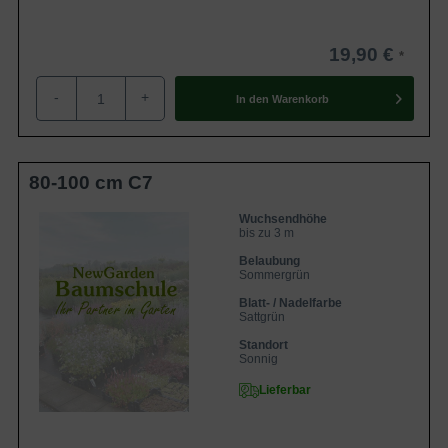
19,90 €
-
+
In den
Warenkorb
80-100 cm C7
Wuchsendhöhe
bis zu 3 m
Belaubung
Sommergrün
Blatt- / Nadelfarbe
Sattgrün
Standort
Sonnig
Lieferbar