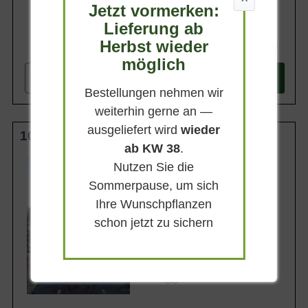
Jetzt vormerken:
Lieferung ab
Herbst wieder
99,90 €
möglich
-
+
In den
Warenkorb
Bestellungen nehmen wir
weiterhin gerne an —
ausgeliefert wird
wieder
100-125 cm m. B.
ab KW 38
.
Wuchsendhöhe
Nutzen Sie die
bis zu 3 m
Sommerpause, um sich
Belaubung
Sommergrün
Ihre Wunschpflanzen
Blatt- / Nadelfarbe
schon jetzt zu sichern
Sattgrün
Standort
Sonnig
Lieferbar ab KW43