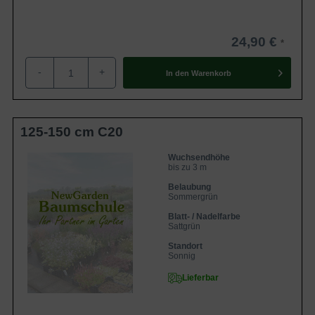
24,90 €
-
+
In den
Warenkorb
125-150 cm C20
Wuchsendhöhe
bis zu 3 m
Belaubung
Sommergrün
Blatt- / Nadelfarbe
Sattgrün
Standort
Sonnig
Lieferbar