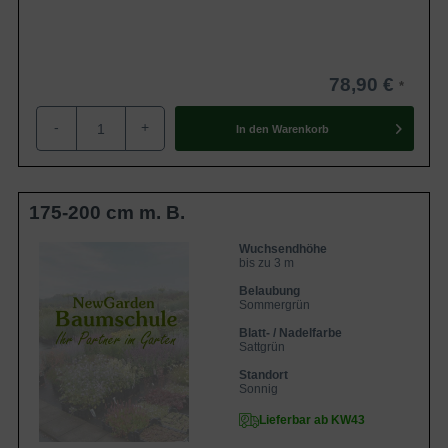
78,90 €
-
+
In den
Warenkorb
175-200 cm m. B.
Wuchsendhöhe
bis zu 3 m
Belaubung
Sommergrün
Blatt- / Nadelfarbe
Sattgrün
Standort
Sonnig
Lieferbar ab KW43