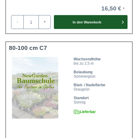
16,50 €
-
+
In den
Warenkorb
80-100 cm C7
Wuchsendhöhe
bis zu 2,5 m
Belaubung
Sommergrün
Blatt- / Nadelfarbe
Graugrün
Standort
Sonnig
Lieferbar