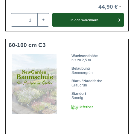
44,90 €
-
+
In den
Warenkorb
60-100 cm C3
Wuchsendhöhe
bis zu 2,5 m
Belaubung
Sommergrün
Blatt- / Nadelfarbe
Graugrün
Standort
Sonnig
Lieferbar