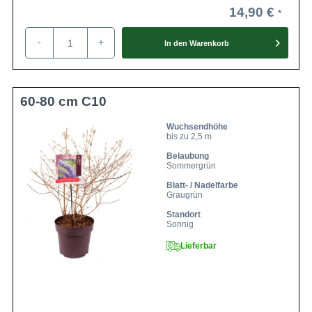
14,90 €
-
+
In den
Warenkorb
60-80 cm C10
Wuchsendhöhe
bis zu 2,5 m
Belaubung
Sommergrün
Blatt- / Nadelfarbe
Graugrün
Standort
Sonnig
Lieferbar