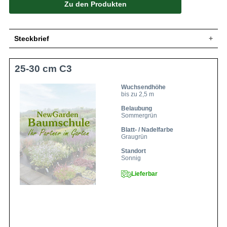
Zu den Produkten
Steckbrief
Großstrauch, aufrecht, dichtbuschig, gut
25-30 cm C3
Wuchs
verzweigt, leicht überhängend, bis zu 250
cm hoch und ähnlich breit
Wuchshöhe
bis zu 2,5 m
Wuchsendhöhe
bis zu 2,5 m
Sommergrün, länglich-eiförmig bis
lanzettlich, spitz zulaufend, Oberseite
Belaubung
Blatt
graugrün, Unterseite graufilzig, bis zu 15
Sommergrün
cm lang
Blatt- / Nadelfarbe
Frucht
-
Graugrün
Violettblau, in 10 bis 25 cm langen Rispen
Blüte
Standort
zusammen, reichblühend
Sonnig
Blütezeit
Juli bis Oktober
Lieferbar
Rinde
Graubraun
Wurzeln
Flachwurzler, fleischig, weit ausgebreitet
Trockene bis frische, durchlässige und
Boden
humose Untergründe
Standort
Sonnig, warm und geschützt