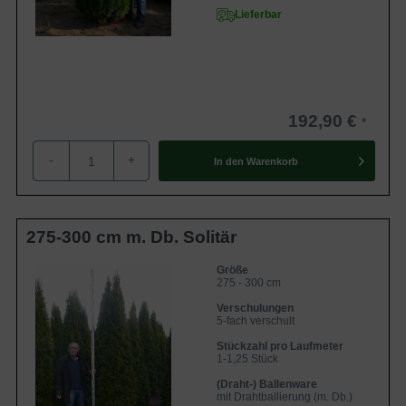
Lieferbar
192,90 €
-
+
In den
Warenkorb
275-300 cm m. Db. Solitär
Größe
275 - 300 cm
Verschulungen
5-fach verschult
Stückzahl pro Laufmeter
1-1,25 Stück
(Draht-) Ballenware
mit Drahtballierung (m. Db.)