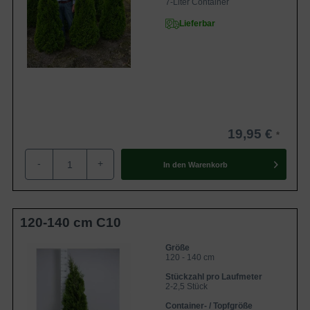
7-Liter Container
Lieferbar
19,95 €
-
+
In den
Warenkorb
120-140 cm C10
Größe
120 - 140 cm
Stückzahl pro Laufmeter
2-2,5 Stück
Container- / Topfgröße