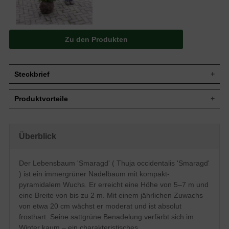
Zu den Produkten
Steckbrief
Jährl.
20 cm
Produktvorteile
Zuwachs
Wuchshöhe
5-7 m
sehr kompakter, edler Wuchs
Wuchsbreite
Bis zu 2 m
Rückschnitt kaum nötig
langsamer Wuchs, wenig Pflege
Wuchsform
Kompakt-schmaler, pyramidaler Aufbau
Überblick
standorttolerant
Frucht
Zapfen, nicht zum Verzehr geeignet
sehr frosthart und windfest
hohes Ausschlags- und
Blüte
Unscheinbar
Der Lebensbaum 'Smaragd' ( Thuja occidentalis 'Smaragd'
Regenerationsvermögen
Rinde
Rotbraun
) ist ein immergrüner Nadelbaum mit kompakt-
verfärbt sich kaum im Winter
Relativ anspruchslos, bevorzugt feuchte,
verträgt keine extreme Trockenheit
pyramidalem Wuchs. Er erreicht eine Höhe von 5–7 m und
Boden
nahrhafte und durchlässige Böden
verträgt keinen Rückschnitt ins alte Holz
eine Breite von bis zu 2 m. Mit einem jährlichen Zuwachs
verträgt keine Staunässe
Standort
Sonnig bis halbschattig
von etwa 20 cm wächst er moderat und ist absolut
Gruppe, Solitärelement, Heckenpflanze,
frosthart. Seine sattgrüne Benadelung verfärbt sich im
Verwendung
Topfbepflanzung, Mischhecke
Winter kaum – ein charakteristisches