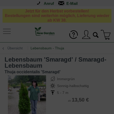
Anruf
Jetzt für den Herbst vorbestellen!
Bestellungen sind weiterhin möglich, Lieferung wieder
ab KW 38.
Übersicht
Lebensbaum - Thuja
Lebensbaum 'Smaragd' / Smaragd-
Lebensbaum
Thuja occidentalis 'Smaragd'
Immergrün
Sonnig-halbschattig
5 - 7 m
13,50 €
ab