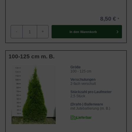
wählen Sie beispielsweise die
Thuja plicata 'Martin' /
Riesen-Lebensbaum 'Martin'
. Mit einem jährlichen
8,50 €
Zuwachs von bis zu 30 cm, gehört diese Sorte zu den
schnell wachsenden Heckenpflanzen
.
-
+
In den
Warenkorb
Inhaltsübersicht
Besonderheiten und Verwendungsmöglichkeiten von
100-125 cm m. B.
Thuja occidentalis ´Smaragd´
Blätterkleid von Thuja occidentalis ´Smaragd´
Blüten- und Fruchtbildung bei Thuja occidentalis
Größe
´Smaragd´
100 - 125 cm
Standort- und Bodenempfehlungen für Thuja
Verschulungen
occidentalis ´Smaragd´
2-fach verschult
Pflegeempfehlungen für Thuja occidentalis
´Smaragd´
Stückzahl pro Laufmeter
Pflanzzeit
2,5 Stück
Rückschnitt
Bewässerung
(Draht-) Ballenware
mit Juteballierung (m. B.)
Düngung
Krankheiten und Schädlinge von Thuja occidentalis
Lieferbar
´Smaragd´
Häufige Fragen zu Thuja occidentalis 'Smaragd' /
Lebensbaum 'Smaragd'