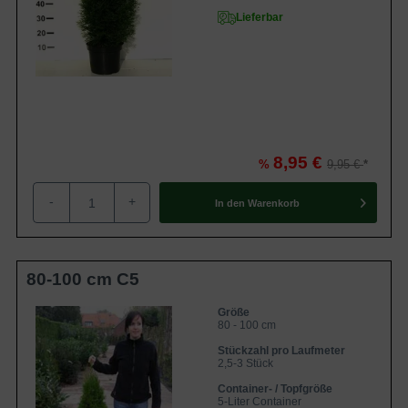
Lieferbar
8,95 €
%
9,95 €
-
+
In den
Warenkorb
80-100 cm C5
Größe
80 - 100 cm
Stückzahl pro Laufmeter
2,5-3 Stück
Container- / Topfgröße
5-Liter Container