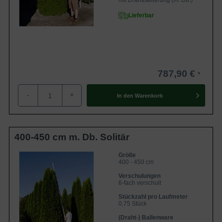
mit Drahtballierung (m. Db.)
Lieferbar
787,90 €
-
+
In den
Warenkorb
400-450 cm m. Db. Solitär
Größe
400 - 450 cm
Verschulungen
6-fach verschult
Stückzahl pro Laufmeter
0,75 Stück
(Draht-) Ballenware