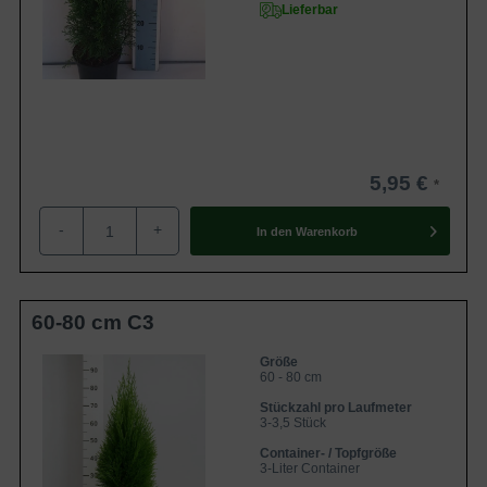
Lieferbar
5,95 €
-
+
In den
Warenkorb
60-80 cm C3
Größe
60 - 80 cm
Stückzahl pro Laufmeter
3-3,5 Stück
Container- / Topfgröße
3-Liter Container