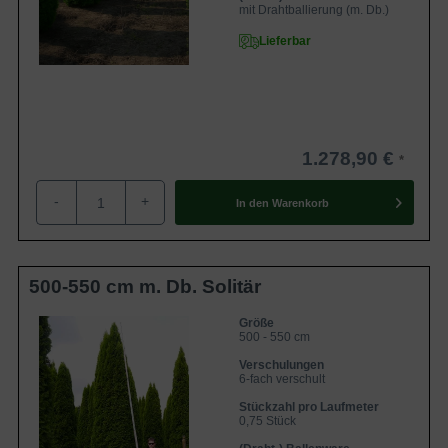
mit Drahtballierung (m. Db.)
Lieferbar
1.278,90 €
-
+
In den
Warenkorb
500-550 cm m. Db. Solitär
Größe
500 - 550 cm
Verschulungen
6-fach verschult
Stückzahl pro Laufmeter
0,75 Stück