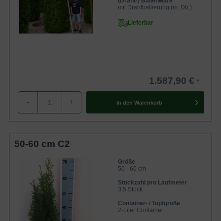
(Draht-) Ballenware
mit Drahtballierung (m. Db.)
Lieferbar
1.587,90 €
-
+
In den
Warenkorb
50-60 cm C2
Größe
50 - 60 cm
Stückzahl pro Laufmeter
3,5 Stück
Container- / Topfgröße
2-Liter Container