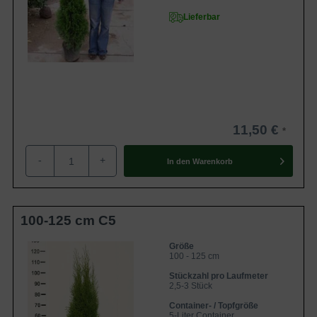
Lieferbar
11,50 €
-
+
In den
Warenkorb
100-125 cm C5
Größe
100 - 125 cm
Stückzahl pro Laufmeter
2,5-3 Stück
Container- / Topfgröße
5-Liter Container