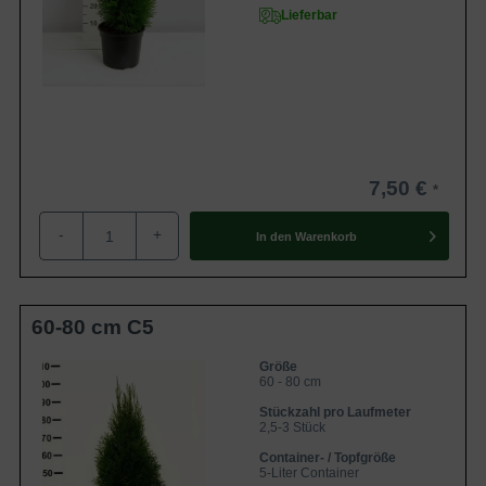
Lieferbar
7,50 €
-
+
In den
Warenkorb
60-80 cm C5
Größe
60 - 80 cm
Stückzahl pro Laufmeter
2,5-3 Stück
Container- / Topfgröße
5-Liter Container