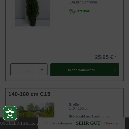
10-Liter Container
Lieferbar
25,95 €
-
+
In den
Warenkorb
140-160 cm C15
Größe
140 - 160 cm
Stückzahl pro Laufmeter
2-2,25 Stück
SEHR GUT
USGEZEICHNET
.org
735 Bewertungen
Hinweise
Container- / Topfgröße