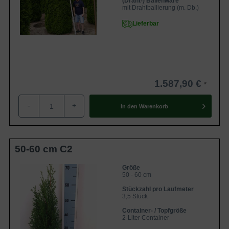
(Draht-) Ballenware
mit Drahtballierung (m. Db.)
Lieferbar
1.587,90 €
-
+
In den
Warenkorb
50-60 cm C2
Größe
50 - 60 cm
Stückzahl pro Laufmeter
3,5 Stück
Container- / Topfgröße
2-Liter Container