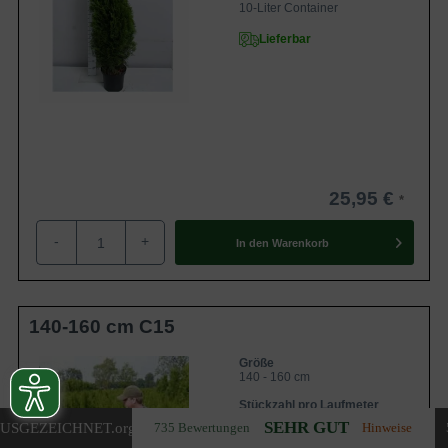
10-Liter Container
Lieferbar
25,95 €
-
+
In den
Warenkorb
140-160 cm C15
Größe
140 - 160 cm
Stückzahl pro Laufmeter
2-2,25 Stück
SEHR GUT
USGEZEICHNET
.org
735 Bewertungen
Hinweise
Container- / Topfgröße