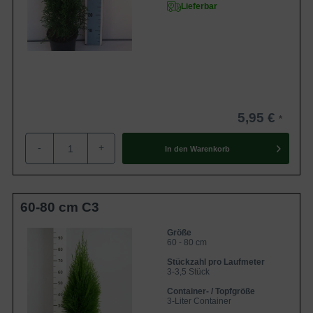
Lieferbar
5,95 €
-
+
In den
Warenkorb
60-80 cm C3
Größe
60 - 80 cm
Stückzahl pro Laufmeter
3-3,5 Stück
Container- / Topfgröße
3-Liter Container