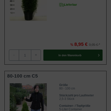
Lieferbar
8,95 €
%
9,95 €
-
+
In den
Warenkorb
80-100 cm C5
Größe
80 - 100 cm
Stückzahl pro Laufmeter
2,5-3 Stück
Container- / Topfgröße
5-Liter Container