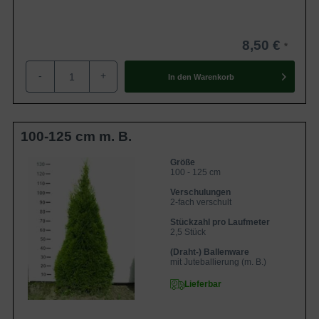
wählen Sie beispielsweise die
Thuja plicata 'Martin' /
Riesen-Lebensbaum 'Martin'
. Mit einem jährlichen
8,50 €
Zuwachs von bis zu 30 cm, gehört diese Sorte zu den
schnell wachsenden Heckenpflanzen
.
-
+
In den
Warenkorb
Inhaltsübersicht
Besonderheiten und Verwendungsmöglichkeiten von
100-125 cm m. B.
Thuja occidentalis ´Smaragd´
Blätterkleid von Thuja occidentalis ´Smaragd´
Blüten- und Fruchtbildung bei Thuja occidentalis
Größe
´Smaragd´
100 - 125 cm
Standort- und Bodenempfehlungen für Thuja
Verschulungen
occidentalis ´Smaragd´
2-fach verschult
Pflegeempfehlungen für Thuja occidentalis
´Smaragd´
Stückzahl pro Laufmeter
Pflanzzeit
2,5 Stück
Rückschnitt
Bewässerung
(Draht-) Ballenware
mit Juteballierung (m. B.)
Düngung
Krankheiten und Schädlinge von Thuja occidentalis
Lieferbar
´Smaragd´
Häufige Fragen zu Thuja occidentalis 'Smaragd' /
Lebensbaum 'Smaragd'