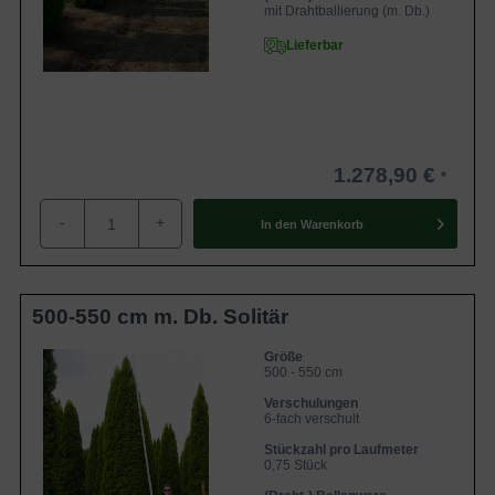
mit Drahtballierung (m. Db.)
Lieferbar
1.278,90 €
-
+
In den
Warenkorb
500-550 cm m. Db. Solitär
Größe
500 - 550 cm
Verschulungen
6-fach verschult
Stückzahl pro Laufmeter
0,75 Stück