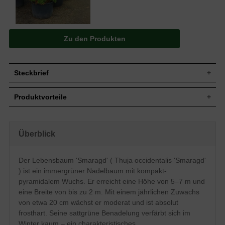
Zu den Produkten
Steckbrief
Jährl.
20 cm
Produktvorteile
Zuwachs
Wuchshöhe
5-7 m
sehr kompakter, edler Wuchs
Wuchsbreite
Bis zu 2 m
Rückschnitt kaum nötig
langsamer Wuchs, wenig Pflege
Wuchsform
Kompakt-schmaler, pyramidaler Aufbau
Überblick
standorttolerant
Frucht
Zapfen, nicht zum Verzehr geeignet
sehr frosthart und windfest
hohes Ausschlags- und
Blüte
Unscheinbar
Der Lebensbaum 'Smaragd' ( Thuja occidentalis 'Smaragd'
Regenerationsvermögen
Rinde
Rotbraun
) ist ein immergrüner Nadelbaum mit kompakt-
verfärbt sich kaum im Winter
Relativ anspruchslos, bevorzugt feuchte,
verträgt keine extreme Trockenheit
pyramidalem Wuchs. Er erreicht eine Höhe von 5–7 m und
Boden
nahrhafte und durchlässige Böden
verträgt keinen Rückschnitt ins alte Holz
eine Breite von bis zu 2 m. Mit einem jährlichen Zuwachs
verträgt keine Staunässe
Standort
Sonnig bis halbschattig
von etwa 20 cm wächst er moderat und ist absolut
Gruppe, Solitärelement, Heckenpflanze,
frosthart. Seine sattgrüne Benadelung verfärbt sich im
Verwendung
Topfbepflanzung, Mischhecke
Winter kaum – ein charakteristisches