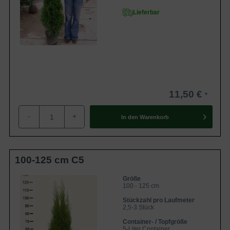
Lieferbar
11,50 €
-
+
In den
Warenkorb
100-125 cm C5
Größe
100 - 125 cm
Stückzahl pro Laufmeter
2,5-3 Stück
Container- / Topfgröße
5-Liter Container