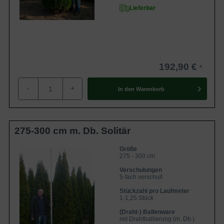
Lieferbar
192,90 €
-
+
In den
Warenkorb
275-300 cm m. Db. Solitär
Größe
275 - 300 cm
Verschulungen
5-fach verschult
Stückzahl pro Laufmeter
1-1,25 Stück
(Draht-) Ballenware
mit Drahtballierung (m. Db.)