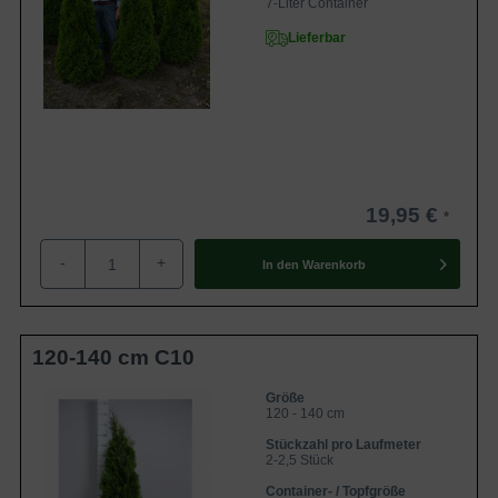
7-Liter Container
Lieferbar
19,95 €
-
+
In den
Warenkorb
120-140 cm C10
Größe
120 - 140 cm
Stückzahl pro Laufmeter
2-2,5 Stück
Container- / Topfgröße