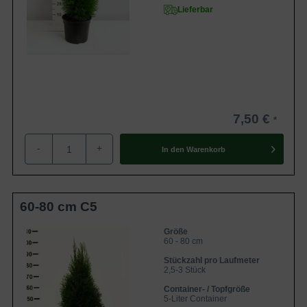
Lieferbar
7,50 €
-
+
In den
Warenkorb
60-80 cm C5
Größe
60 - 80 cm
Stückzahl pro Laufmeter
2,5-3 Stück
Container- / Topfgröße
5-Liter Container