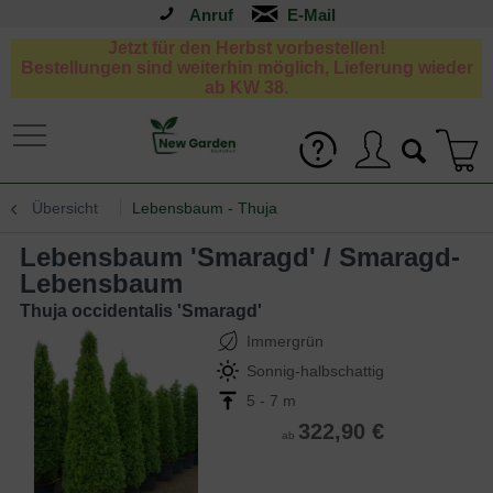
Anruf
Jetzt für den Herbst vorbestellen!
Bestellungen sind weiterhin möglich, Lieferung wieder
ab KW 38.
Übersicht
Lebensbaum - Thuja
Lebensbaum 'Smaragd' / Smaragd-
Lebensbaum
Thuja occidentalis 'Smaragd'
Immergrün
Sonnig-halbschattig
5 - 7 m
322,90 €
ab