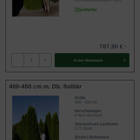
mit Drahtballierung (m. Db.)
Lieferbar
787,90 €
-
+
In den
Warenkorb
400-450 cm m. Db. Solitär
Größe
400 - 450 cm
Verschulungen
6-fach verschult
Stückzahl pro Laufmeter
0,75 Stück
(Draht-) Ballenware