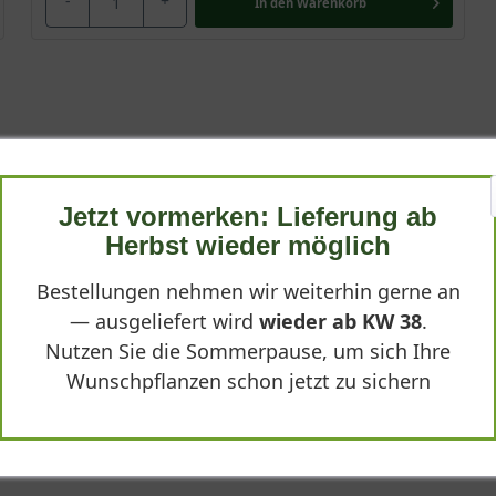
-
+
In den
Warenkorb
drangea macrophylla 'Magical Ocean'®"
Jetzt vormerken: Lieferung ab
Herbst wieder möglich
Bestellungen nehmen wir weiterhin gerne an
— ausgeliefert wird
wieder ab KW 38
.
Nutzen Sie die Sommerpause, um sich Ihre
ht enttäuscht. Die Blüten verändern sich leicht und sehen immer 
Wunschpflanzen schon jetzt zu sichern