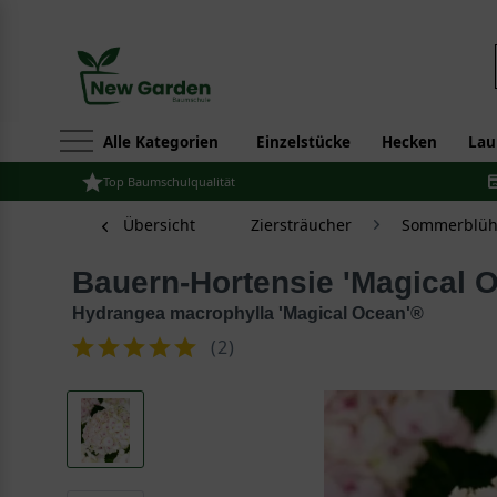
Alle Kategorien
Einzelstücke
Hecken
Lau
Top Baumschulqualität
Übersicht
Ziersträucher
Sommerblüh
Bauern-Hortensie 'Magical 
Hydrangea macrophylla 'Magical Ocean'®
(
2
)