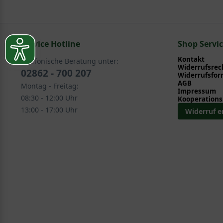
Sie suchen eine Alternative?
Pflegeanleitung zum Download an, die Sie nachstehe
In folgenden Kategorien finden Sie schöne Alternativ
Service Hotline
Ziergehölze > Sommerblüher > Hortensie - Hydrang
Shop Servi
Ziergehölze > Herbstblüher > Hortensie - Hydrange
Kontakt
Telefonische Beratung unter:
Widerrufsrec
02862 - 700 207
Widerrufsfor
AGB
Montag - Freitag:
Impressum
08:30 - 12:00 Uhr
Kooperations
13:00 - 17:00 Uhr
Widerruf e