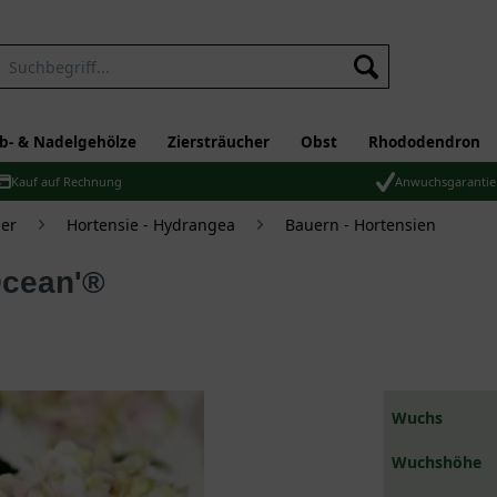
b- & Nadelgehölze
Ziersträucher
Obst
Rhododendron
Kauf auf Rechnung
Anwuchsgarantie
er
Hortensie - Hydrangea
Bauern - Hortensien
Ocean'®
Wuchs
Wuchshöhe