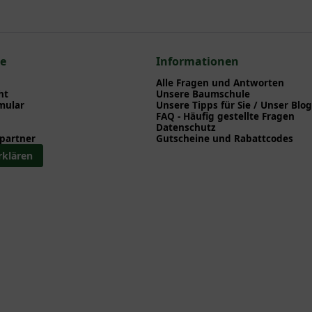
nd herunterladen können.
en zum hier gezeigten Artikel Hydrangea macrophylla 'Magical Oce
ea > Bauern - Hortensien
ce
Informationen
a > Bauern - Hortensien
Alle Fragen und Antworten
ht
Unsere Baumschule
mular
Unsere Tipps für Sie / Unser Blog
FAQ - Häufig gestellte Fragen
Datenschutz
partner
Gutscheine und Rabattcodes
rklären