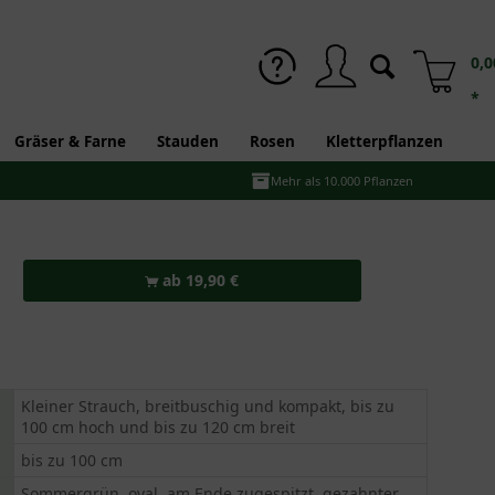
0,0
*
Gräser & Farne
Stauden
Rosen
Kletterpflanzen
Mehr als 10.000 Pflanzen
ab 19,90 €
Kleiner Strauch, breitbuschig und kompakt, bis zu
100 cm hoch und bis zu 120 cm breit
bis zu 100 cm
Sommergrün, oval, am Ende zugespitzt, gezahnter