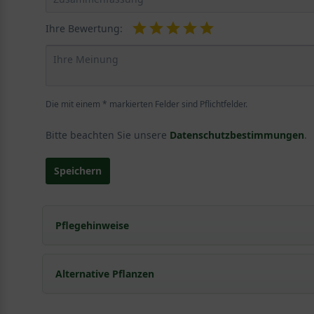
Ihre Bewertung:
Die mit einem * markierten Felder sind Pflichtfelder.
Bitte beachten Sie unsere
Datenschutzbestimmungen
.
Speichern
Pflegehinweise
Pflanz- und Pflegetipps Hydrangea macrophylla 
Alternative Pflanzen
Mit ein paar kleinen Tipps und Tricks kann man Garte
Pflege- und Pflanztipps
, wo Sie zahlreiche Information