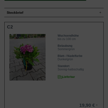
Steckbrief
Kleiner Strauch, breitbuschig und
C2
Wuchs
kompakt, bis zu 100 cm hoch und bis zu
120 cm breit
Wuchshöhe
bis zu 100 cm
Wuchsendhöhe
bis zu 100 cm
Sommergrün, oval, am Ende zugespitzt,
Blatt
gezahnter Rand, glänzend dunkelgrün, 10
Belaubung
bis 15 cm lang
Sommergrün
Frucht
Unscheinbar
Blatt- / Nadelfarbe
Dunkelgrün
Zu Beginn grüne Blüte mit rosafarbener
Zeichnung, später übergehend in ein
Blüte
Standort
intensives Pink, Einzelblüten in bis zu 12
Sonnig-halbschattig
cm breit
Blütezeit
Juni bis Oktober
Lieferbar
Rinde
Bräunlich
Flachwurzler, dick und fleischig, viele
Wurzeln
Feinwurzeln
Bevorzugt humose, feuchte und
Boden
nährstoffreiche Böden
19,90 €
Standort
Sonnig bis halbschattig, windgeschützt