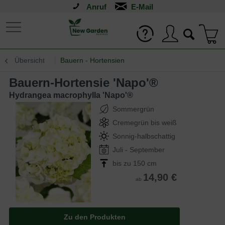
Anruf
Übersicht
Bauern - Hortensien
Bauern-Hortensie 'Napo'®
Hydrangea macrophylla 'Napo'®
Sommergrün
Cremegrün bis weiß
Sonnig-halbschattig
Juli - September
bis zu 150 cm
14,90 €
ab
Zu den Produkten