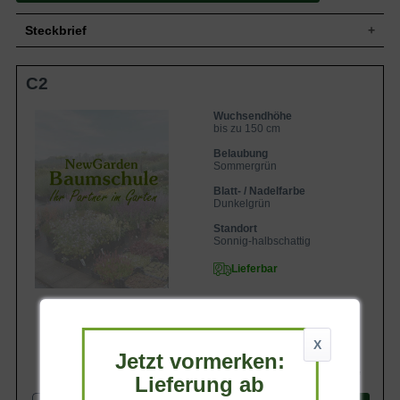
Steckbrief
Kleiner Strauch, breitbuschig und
C2
Wuchs
kompakt, bis zu 150 cm hoch und bis zu
160 cm breit
Wuchshöhe
bis zu 150 cm
Wuchsendhöhe
bis zu 150 cm
Sommergrün, oval, am Ende zugespitzt,
Blatt
gezahnter Rand, glänzend dunkelgrün, 10
Belaubung
bis 15 cm lang
Sommergrün
Frucht
Unscheinbar
Blatt- / Nadelfarbe
Dunkelgrün
Creme-grün bis weiß, Einzelblüten in bis
Blüte
zu 15 cm breiten Blütenkugeln
Standort
Blütezeit
Juli bis September
Sonnig-halbschattig
Rinde
Bräunlich
Lieferbar
Flachwurzler, dick und fleischig, viele
Wurzeln
Feinwurzeln
Bevorzugt humose, feuchte und
Boden
nährstoffreiche Böden
X
Standort
Sonnig bis halbschattig, windgeschützt
Jetzt vormerken:
14,90 €
Winterhart
6b (-20,5 bis -17,8 °C)
Lieferung ab
Die Hydrangea macrophylla 'Napo'® /