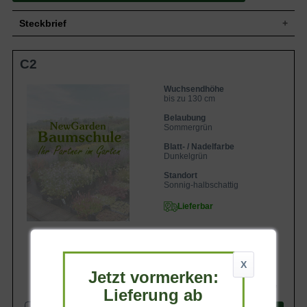
Steckbrief
Kleiner Strauch, breitbuschig und
C2
Wuchs
kompakt, bis zu 130 cm hoch und bis zu
140 cm breit
Wuchshöhe
bis zu 130 cm
Wuchsendhöhe
bis zu 130 cm
Sommergrün, oval, am Ende zugespitzt,
Blatt
gezahnter Rand, glänzend dunkelgrün, 10
Belaubung
bis 15 cm lang
Sommergrün
Frucht
Unscheinbar
Blatt- / Nadelfarbe
Dunkelgrün
rosa, Einzelblüten in bis zu 12 cm breiten
Blüte
Blütenkugeln
Standort
Blütezeit
Juli bis September
Sonnig-halbschattig
Rinde
Bräunlich
Lieferbar
Flachwurzler, dick und fleischig, viele
Wurzeln
Feinwurzeln
Bevorzugt humose, feuchte und
Boden
nährstoffreiche Böden
X
Standort
Sonnig bis halbschattig, windgeschützt
Jetzt vormerken:
12,90 €
Winterhart
6b (-20,5 bis -17,8 °C)
Lieferung ab
Die Hydrangea macrophylla 'Thelenn' /